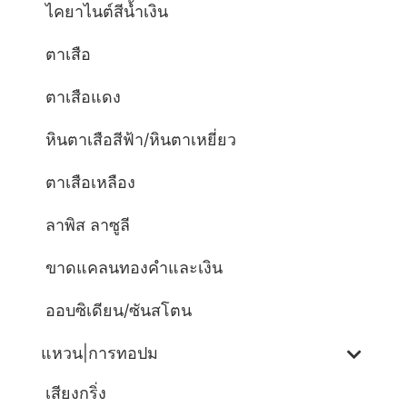
ไคยาไนต์สีน้ำเงิน
ตาเสือ
ตาเสือแดง
หินตาเสือสีฟ้า/หินตาเหยี่ยว
ตาเสือเหลือง
ลาพิส ลาซูลี
ขาดแคลนทองคำและเงิน
ออบซิเดียน/ซันสโตน
แหวน|การทอปม
เสียงกริ่ง