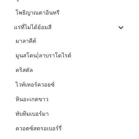
โพธิญาณตาอินทรี
แร่ที่ไม่ได้ย้อมสี
มาลาคีต์
มูนสโตน|ลาบราโดไรต์
คริสตัล
ไวท์เทอร์ควอยซ์
หินอะเกตขาว
ทับทิมเบอร์มา
ควอตซ์สตรอเบอร์รี่