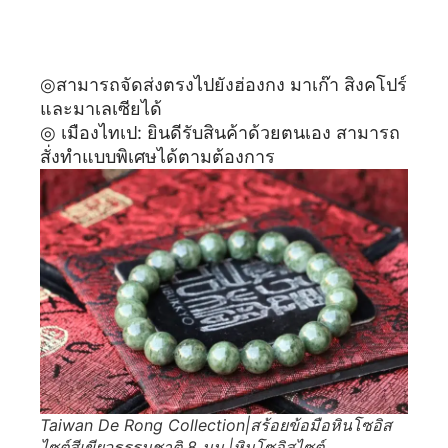
TIBUKKYO台灣德榕藏品｜原礦天然綠黝簾石手珠 8mm｜Zoisite stone
◎สามารถจัดส่งตรงไปยังฮ่องกง มาเก๊า สิงคโปร์
และมาเลเซียได้
◎ เมืองไทเป: ยินดีรับสินค้าด้วยตนเอง สามารถ
สั่งทำแบบพิเศษได้ตามต้องการ
Taiwan De Rong Collection|สร้อยข้อมือหินโซอิส
ไซต์สีเขียวธรรมชาติ 8 มม.|หินโซอิสไซต์