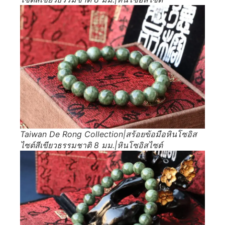
Taiwan De Rong Collection|สร้อยข้อมือหินโซอิส
ไซต์สีเขียวธรรมชาติ 8 มม.|หินโซอิสไซต์