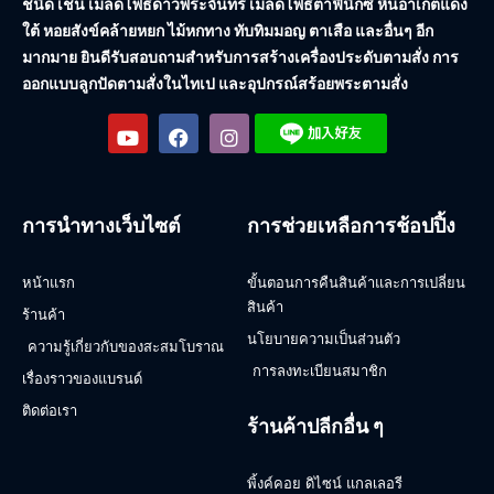
ชนิด เช่น เมล็ดโพธิ์ดาวพระจันทร์ เมล็ดโพธิ์ตาฟีนิกซ์ หินอาเกตแดง
ใต้ หอยสังข์คล้ายหยก ไม้หกทาง ทับทิมมอญ ตาเสือ และอื่นๆ อีก
มากมาย ยินดีรับสอบถามสำหรับการสร้างเครื่องประดับตามสั่ง การ
ออกแบบลูกปัดตามสั่งในไทเป และอุปกรณ์สร้อยพระตามสั่ง
การนำทางเว็บไซต์
การช่วยเหลือการช้อปปิ้ง
หน้าแรก
ขั้นตอนการคืนสินค้าและการเปลี่ยน
สินค้า
ร้านค้า
นโยบายความเป็นส่วนตัว
ความรู้เกี่ยวกับของสะสมโบราณ
การลงทะเบียนสมาชิก
เรื่องราวของแบรนด์
ติดต่อเรา
ร้านค้าปลีกอื่น ๆ
พิ้งค์คอย ดิไซน์ แกลเลอรี