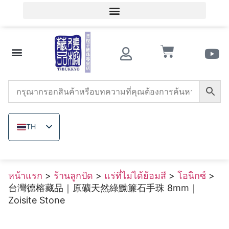
เข้าสู่ระบบสมาชิก / ลงทะเบียนสมาชิก
ความรู้เกี่ยวกับของสะสมโบราณ
ร้านลูกปัด
หินอาเกตแดงใต้
ทริดาคนา
เมล็ดโพธิ์
ลูกปัดไม้
แร่ที่ไม่ได้ย้อมสี
เกี่ยวกับ เดอ รง
TH
ZH_TW
EN
หน้าแรก
>
ร้านลูกปัด
>
แร่ที่ไม่ได้ย้อมสี
>
โอนิกซ์
>
JA
台灣德榕藏品｜原礦天然綠黝簾石手珠 8mm｜
VI
Zoisite Stone