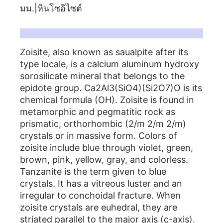
มม.|หินโซอิไซต์
Description：
Zoisite, also known as saualpite after its
type locale, is a calcium aluminum hydroxy
sorosilicate mineral that belongs to the
epidote group. Ca2Al3(SiO4)(Si2O7)O is its
chemical formula (OH). Zoisite is found in
metamorphic and pegmatitic rock as
prismatic, orthorhombic (2/m 2/m 2/m)
crystals or in massive form. Colors of
zoisite include blue through violet, green,
brown, pink, yellow, gray, and colorless.
Tanzanite is the term given to blue
crystals. It has a vitreous luster and an
irregular to conchoidal fracture. When
zoisite crystals are euhedral, they are
striated parallel to the major axis (c-axis).