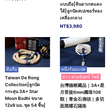
แบบถือ|หินอาเกตแดง
ใต้|ลูกปัดสเปเซอร์ทอง
เหลืองกลวง
NT$
3,980
มือถือ
หนึ่งร้อยแปด
ดาว ดวงจันทร์ โพธิ
Taiwan De Rong
Collection|ลูกปัด
台灣德榕藏品｜3A+星
กระสุน 3A+ Star
月菩提6mm圓珠108
Moon Bodhi ขนาด
顆｜青金石佛頭｜多切
12x8 มม. ชุด 54 ชิ้น|
面黑曜石隔珠