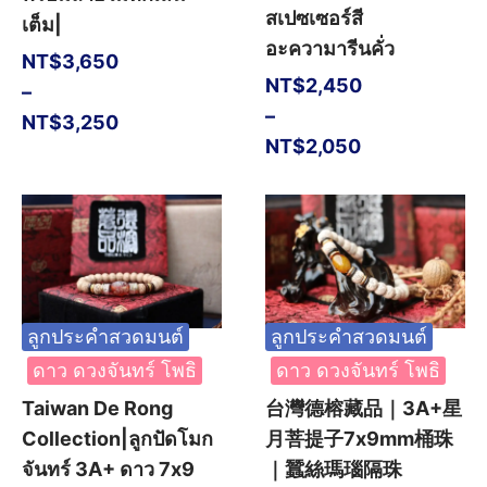
สเปซเซอร์สี
เต็ม|
อะความารีนคั่ว
NT$
3,650
NT$
2,450
–
–
NT$
3,250
NT$
2,050
ลูกประคำสวดมนต์
ลูกประคำสวดมนต์
ดาว ดวงจันทร์ โพธิ
ดาว ดวงจันทร์ โพธิ
Taiwan De Rong
台灣德榕藏品｜3A+星
Collection|ลูกปัดโมก
月菩提子7x9mm桶珠
จันทร์ 3A+ ดาว 7x9
｜蠶絲瑪瑙隔珠