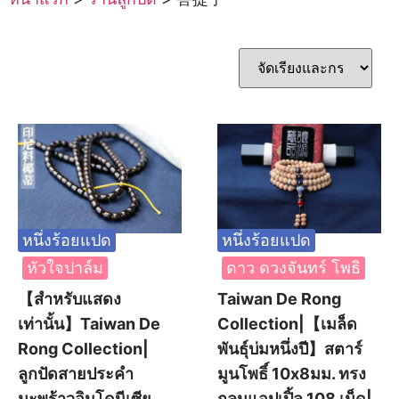
หนึ่งร้อยแปด
หนึ่งร้อยแปด
หัวใจปาล์ม
ดาว ดวงจันทร์ โพธิ
【สำหรับแสดง
Taiwan De Rong
เท่านั้น】Taiwan De
Collection|【เมล็ด
Rong Collection|
พันธุ์บ่มหนึ่งปี】สตาร์
ลูกปัดสายประคำ
มูนโพธิ์ 10x8มม. ทรง
มะพร้าวอินโดนีเซีย
กลมแอปเปิ้ล 108 เม็ด|