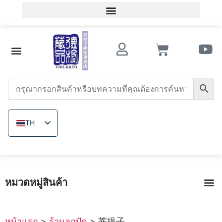
เข้าสู่ระบบสมาชิก / ลงทะเบียนสมาชิก
ความรู้เกี่ยวกับของสะสมโบราณ
ร้านลูกปัด
หินอาเกตแดงใต้
ทริดาคนา
เมล็ดโพธิ์
ลูกปัดไม้
แร่ที่ไม่ได้ย้อมสี
เกี่ยวกับ เดอ รง
TH
ZH_TW
EN
JA
หมวดหมู่สินค้า
VI
เมล็ดโพธิ
หินอาเกตแดงใต้
หินอาเกตแดงยุคสงครามรัฐ
ทับทิม
ทริดาคน
แร่ที่ไม
หมวดลูกปัดไม้|หกเส้นทา
แหวน|เครื่องประดับแกะสลักพระพุทธรูป
การทอปม
เถาเลือดไก่ทิ
หน้าแรก
>
ร้านลูกปัด
> 菩提子