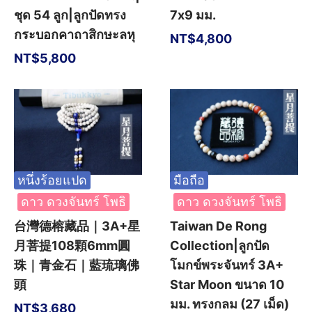
ชุด 54 ลูก|ลูกปัดทรง
7x9 มม.
กระบอกคาถาสิกษะลหุ
NT$
4,800
NT$
5,800
หนึ่งร้อยแปด
มือถือ
ดาว ดวงจันทร์ โพธิ
ดาว ดวงจันทร์ โพธิ
台灣德榕藏品｜3A+星
Taiwan De Rong
月菩提108顆6mm圓
Collection|ลูกปัด
珠｜青金石｜藍琉璃佛
โมกข์พระจันทร์ 3A+
頭
Star Moon ขนาด 10
มม. ทรงกลม (27 เม็ด)
NT$
3,680