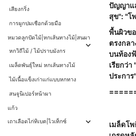
ปัญญาแล
เสียงกริ่ง
สุข": "โ
การผูกปมเชือกด้วยมือ
พื้นผิวข
หมวดลูกปัดไม้|หกเส้นทางไม้|สนผา
ตรงกลาง 
หกวิถีไม้ / ไม้ปราบมังกร
บนท้องฟ้
เรียกว่า 
เมล็ดพันธุ์ใหม่ หกเส้นทางไม้
ประการ
ไม้เนื้อแข็งเก่าแก่แบบหกทาง
=====
สนจูนิเปอร์หน้าผา
星月有三
แก้ว
เถาเลือดไก่ทิเบต|ไวเท็กซ์
เมล็ดโพ
เกรดหลัก