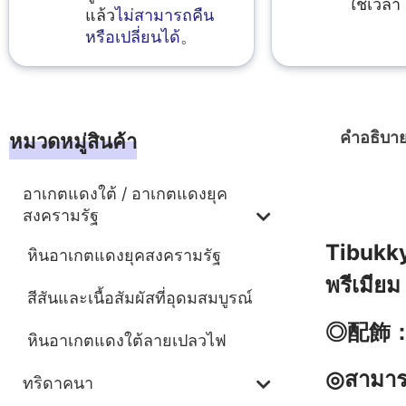
ใช้เวลา 
แล้ว
ไม่สามารถคืน
หรือเปลี่ยนได้
。
คำอธิบา
หมวดหมู่สินค้า
อาเกตแดงใต้ / อาเกตแดงยุค
คำอธิบา
สงครามรัฐ
Tibukky
หินอาเกตแดงยุคสงครามรัฐ
พรีเมีย
สีสันและเนื้อสัมผัสที่อุดมสมบูรณ์
◎配飾
หินอาเกตแดงใต้ลายเปลวไฟ
◎สามารถ
ทริดาคนา