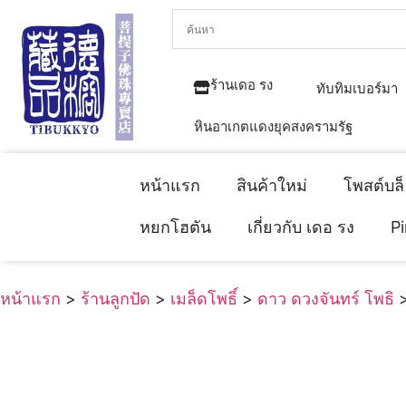
ร้านเดอ รง
ทับทิมเบอร์มา
หินอาเกตแดงยุคสงครามรัฐ
หน้าแรก
สินค้าใหม่
โพสต์บล
หยกโฮตัน
เกี่ยวกับ เดอ รง
P
หน้าแรก
>
ร้านลูกปัด
>
เมล็ดโพธิ์
>
ดาว ดวงจันทร์ โพธิ