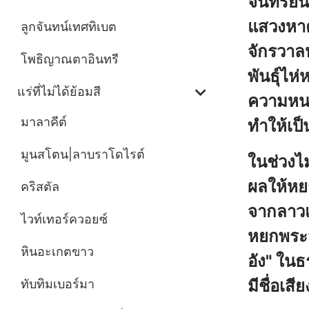
จันทร์ยื
แสวงหาค่
ลูกจันทน์เทศทิเบต
จักรวาล
โพธิญาณตาอินทรี
พันธุ์ไห
แร่ที่ไม่ได้ย้อมสี
ความหนา
มาลาคีต์
ทำให้เป็
มูนสโตน|ลาบราโดไรต์
ในช่วงไม
ผลให้หย
คริสตัล
จากลาวแ
ไวท์เทอร์ควอยซ์
หยกพระจ
หินอะเกตขาว
อัง" ในธ
มีชื่อเสี
ทับทิมเบอร์มา