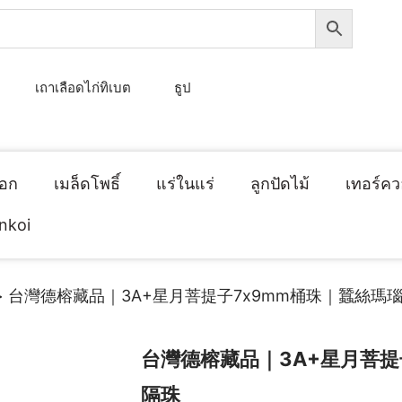
เถาเลือดไก่ทิเบต
ธูป
็อก
เมล็ดโพธิ์
แร่ในแร่
ลูกปัดไม้
เทอร์คว
inkoi
> 台灣德榕藏品｜3A+星月菩提子7x9mm桶珠｜蠶絲瑪
台灣德榕藏品｜3A+星月菩提
隔珠