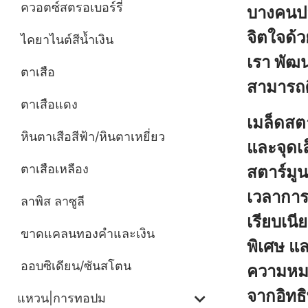
ควอตซ์สตรอเบอร์รี่
บางคนปล
จิตใจด้ว
ไคยาไนต์สีน้ำเงิน
เรา พัฒ
ตาเสือ
สามารถศ
ตาเสือแดง
เมล็ดสตา
หินตาเสือสีฟ้า/หินตาเหยี่ยว
และจุดเล
ตาเสือเหลือง
สตาร์มู
เวลาการ
ลาพิส ลาซูลี
เรียบเนีย
ขาดแคลนทองคำและเงิน
พิเศษ แล
ออบซิเดียน/ซันสโตน
ความหมาย
จากอิทธิ
แหวน|การทอปม