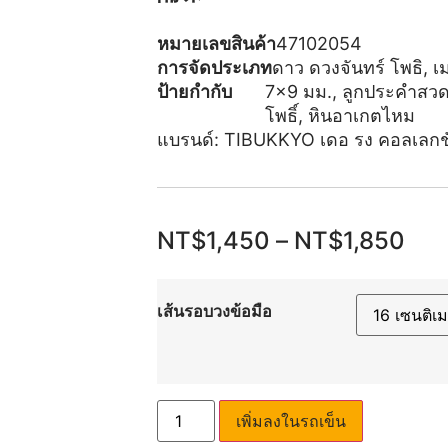
หมายเลขสินค้า
47102054
การจัดประเภท
ดาว ดวงจันทร์ โพธิ
,
เม
ป้ายกำกับ
7x9 มม.
,
ลูกประคำสวด
โพธิ์
,
หินอาเกตไหม
แบรนด์:
TIBUKKYO เดอ รง คอลเลกช
NT$
1,450
–
NT$
1,850
เส้นรอบวงข้อมือ
เพิ่มลงในรถเข็น