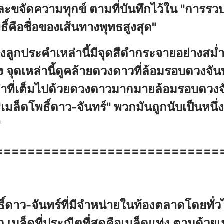
ะขจัดความทุกข์ ตามที่บันทึกไว้ใน "การร
พธิ์คือชื่อของเส้นทางพุทธสูงสุด"
องลูกประคำเหล่านี้มีจุดสีดำกระจายอย่างสม
จุดเหล่านี้ดูคล้ายดวงดาวที่ล้อมรอบดวงจัน
าที่เต็มไปด้วยดวงดาวมากมายล้อมรอบดวงจันท
"เมล็ดโพธิ์ดาว-จันทร์" พวกมันถูกนับเป็นหนึ่งใ
"
============================
品：元寶籽(行家所說的星月菩提)
ธิ์ดาว-จันทร์ที่มีจำหน่ายในท้องตลาดโดยทั่
 เมล็ดที่ประณีตที่สุดคือเมล็ดแท่ง ตามด้วยเ