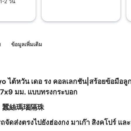
1-2 วัน
ย
ข้อมูลเพิ่มเติม
ย
o ไต้หวัน เดอ รง คอลเลกชัน|สร้อยข้อมือลู
ม 7x9 มม. แบบทรงกระบอก
：蠶絲瑪瑙隔珠
จัดส่งตรงไปยังฮ่องกง มาเก๊า สิงคโปร์ และ