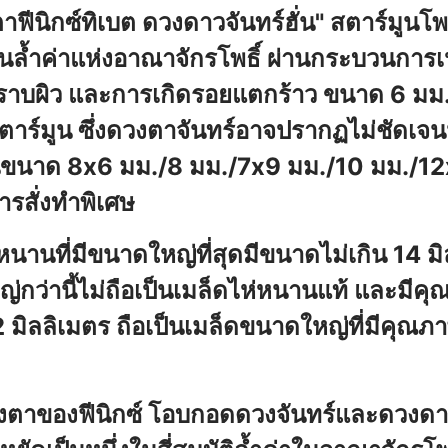
ฟีนิกซ์ทิเบต ดวงดาวจันทร์ฮั่น" สตาร์มูนโพธิ์
ันล้ำค่าแห่งอาณาจักรโพธิ์ ผ่านกระบวนการเ
าบผิว และการเกิดรอยแตกร้าว ขนาด 6 มม. เ
าร์มูน ซึ่งดวงตาจันทร์อาจปรากฏไม่ชัดเจนน
นขนาด 8x6 มม./8 มม./7x9 มม./10 มม./1
ารสั่งทำพิเศษ
หนานที่มีขนาดใหญ่ที่สุดมีขนาดไม่เกิน 14 มิล
กว่านี้ไม่ถือเป็นเมล็ดไห่หนานแท้ และมีคุณภ
 มิลลิเมตร ถือเป็นเมล็ดขนาดใหญ่ที่มีคุณ
งตาของฟีนิกซ์ โอบกอดดวงจันทร์และดวงดาวฮ