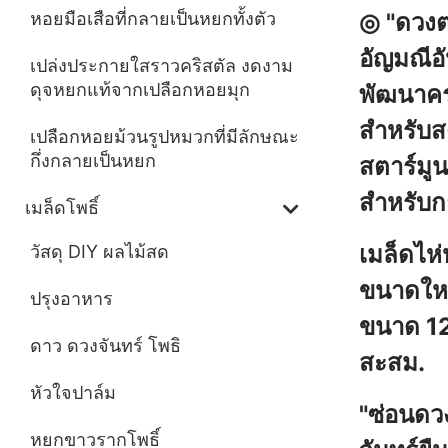
◎ "ดวงตา
หอยมือเสือที่กลายเป็นหยกทั้งตัว
อัญมณีอ
เปล่งประกายใสราวคริสตัล งดงาม
ดุจหยกแท้จากเปลือกหอยมุก
พัฒนาคร
สำหรับสต
เปลือกหอยม้วนรูปหมวกที่มีลักษณะ
กึ่งกลายเป็นหยก
สตาร์มู
สำหรับก
เมล็ดโพธิ์
เมล็ดไห่
วัสดุ DIY ผลไม้สด
ขนาดใหญ่
ปรุงอาหาร
ขนาด 12
ดาว ดวงจันทร์ โพธิ
สะสม.
หัวใจปาล์ม
"ซ่อนดว
หยกขาวรากโพธิ์