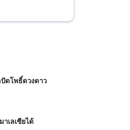
กปัดโพธิ์ดวงดาว
มาเลเซียได้