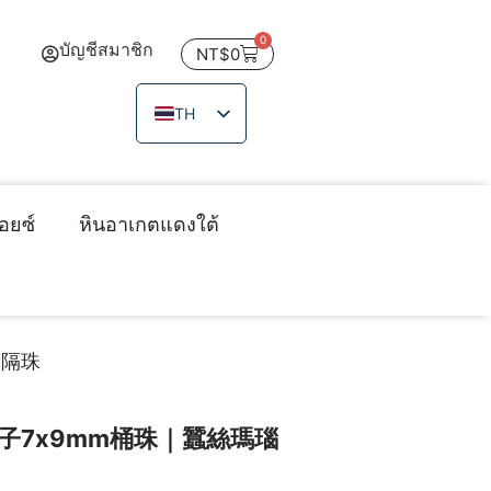
0
บัญชีสมาชิก
NT$
0
TH
ZH_TW
EN
JA
อยซ์
หินอาเกตแดงใต้
VI
瑙隔珠
子7x9mm桶珠｜蠶絲瑪瑙