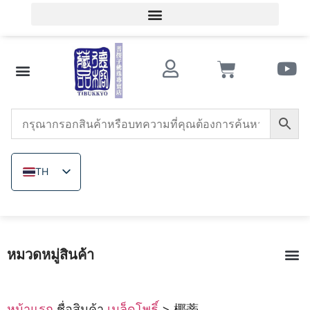
เข้าสู่ระบบสมาชิก / ลงทะเบียนสมาชิก
ความรู้เกี่ยวกับของสะสมโบราณ
ร้านลูกปัด
หินอาเกตแดงใต้
ทริดาคนา
เมล็ดโพธิ์
ลูกปัดไม้
แร่ที่ไม่ได้ย้อมสี
เกี่ยวกับ เดอ รง
TH
ZH_TW
EN
JA
หมวดหมู่สินค้า
VI
เมล็ดโพธิ
หินอาเกตแดงใต้
หินอาเกตแดงยุคสงครามรัฐ
ทับทิม
ทริดาคน
แร่ที่ไม
หมวดลูกปัดไม้|หกเส้นทา
แหวน|เครื่องประดับแกะสลักพระพุทธรูป
การทอปม
เถาเลือดไก่ทิ
หน้าแรก
ชื่อสินค้า
เมล็ดโพธิ์
> 椰蒂