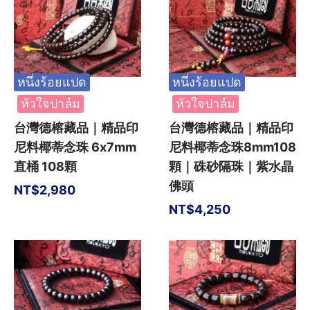
หนึ่งร้อยแปด
หนึ่งร้อยแปด
หัวใจปาล์ม
หัวใจปาล์ม
台灣德榕藏品｜精品印
台灣德榕藏品｜精品印
尼料椰蒂念珠 6x7mm
尼料椰蒂念珠8mm108
直桶 108顆
顆｜硃砂隔珠｜紫水晶
佛頭
NT$
2,980
NT$
4,250