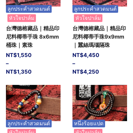
ลูกประคำสวดมนต์
ลูกประคำสวดมนต์
หัวใจปาล์ม
หัวใจปาล์ม
台灣德榕藏品｜精品印
台灣德榕藏品｜精品印
尼料椰蒂手珠 8x6mm
尼料椰蒂手珠9x9mm
桶珠｜素珠
｜蠶絲瑪瑙隔珠
NT$
1,550
NT$
4,450
–
–
NT$
1,350
NT$
4,250
ลูกประคำสวดมนต์
หนึ่งร้อยแปด
หัวใจปาล์ม
หัวใจปาล์ม