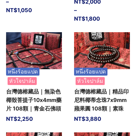
–
NT$
2,000
NT$
1,050
–
NT$
1,800
หนึ่งร้อยแปด
หนึ่งร้อยแปด
หัวใจปาล์ม
หัวใจปาล์ม
台灣德榕藏品｜無染色
台灣德榕藏品｜精品印
椰殼菩提子10x4mm藥
尼料椰蒂念珠7x9mm
片 108顆｜青金石佛頭
蘋果圓 108顆｜素珠
NT$
2,250
NT$
3,880