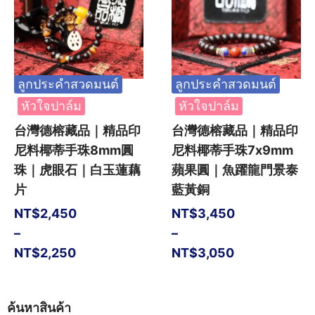
ลูกประคำสวดมนต์
ลูกประคำสวดมนต์
หัวใจปาล์ม
หัวใจปาล์ม
台灣德榕藏品｜精品印
台灣德榕藏品｜精品印
尼料椰蒂手珠8mm圓
尼料椰蒂手珠7x9mm
珠｜虎眼石｜白玉蓮藕
蘋果圓｜魚躍龍門景泰
片
藍黃銅
NT$
2,450
NT$
3,450
–
–
NT$
2,250
NT$
3,050
ค้นหาสินค้า