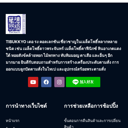
TIBUKKYO เดอ รง คอลเลกชัน
เชี่ยวชาญในเมล็ดโพธิ์หลากหลาย
ชนิด เช่น เมล็ดโพธิ์ดาวพระจันทร์ เมล็ดโพธิ์ตาฟีนิกซ์ หินอาเกตแดง
ใต้ หอยสังข์คล้ายหยก ไม้หกทาง ทับทิมมอญ ตาเสือ และอื่นๆ อีก
มากมาย ยินดีรับสอบถามสำหรับการสร้างเครื่องประดับตามสั่ง การ
ออกแบบลูกปัดตามสั่งในไทเป และอุปกรณ์สร้อยพระตามสั่ง
การนำทางเว็บไซต์
การช่วยเหลือการช้อปปิ้ง
หน้าแรก
ขั้นตอนการคืนสินค้าและการเปลี่ยน
สินค้า