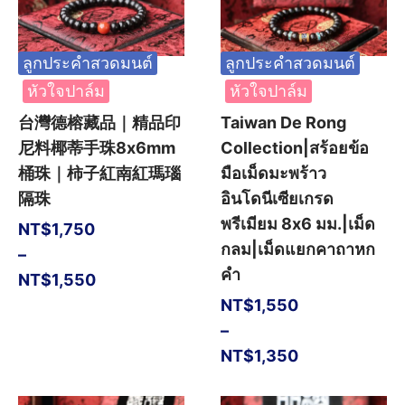
ลูกประคำสวดมนต์
ลูกประคำสวดมนต์
หัวใจปาล์ม
หัวใจปาล์ม
台灣德榕藏品｜精品印
Taiwan De Rong
尼料椰蒂手珠8x6mm
Collection|สร้อยข้อ
桶珠｜柿子紅南紅瑪瑙
มือเม็ดมะพร้าว
隔珠
อินโดนีเซียเกรด
พรีเมียม 8x6 มม.|เม็ด
NT$
1,750
กลม|เม็ดแยกคาถาหก
–
คำ
NT$
1,550
NT$
1,550
–
NT$
1,350