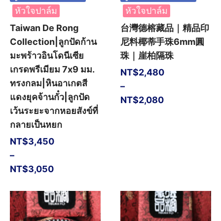
หัวใจปาล์ม
หัวใจปาล์ม
Taiwan De Rong
台灣德榕藏品｜精品印
Collection|ลูกปัดก้าน
尼料椰蒂手珠6mm圓
มะพร้าวอินโดนีเซีย
珠｜崖柏隔珠
เกรดพรีเมียม 7x9 มม.
NT$
2,480
ทรงกลม|หินอาเกตสี
–
แดงยุคจ้านกั๋ว|ลูกปัด
NT$
2,080
เว้นระยะจากหอยสังข์ที่
กลายเป็นหยก
NT$
3,450
–
NT$
3,050