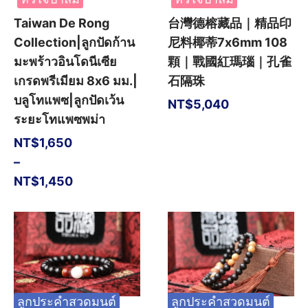
Taiwan De Rong
台灣德榕藏品｜精品印
Collection|ลูกปัดก้าน
尼料椰蒂7x6mm 108
มะพร้าวอินโดนีเซีย
顆｜戰國紅瑪瑙｜孔雀
เกรดพรีเมียม 8x6 มม.|
石隔珠
บลูโทแพซ|ลูกปัดเว้น
NT$
5,040
ระยะโทแพซพม่า
NT$
1,650
–
NT$
1,450
ลูกประคำสวดมนต์
ลูกประคำสวดมนต์