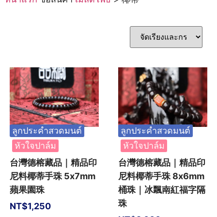
ลูกประคำสวดมนต์
ลูกประคำสวดมนต์
หัวใจปาล์ม
หัวใจปาล์ม
台灣德榕藏品｜精品印
台灣德榕藏品｜精品印
尼料椰蒂手珠 5x7mm
尼料椰蒂手珠 8x6mm
蘋果園珠
桶珠｜冰飄南紅福字隔
珠
NT$
1,250