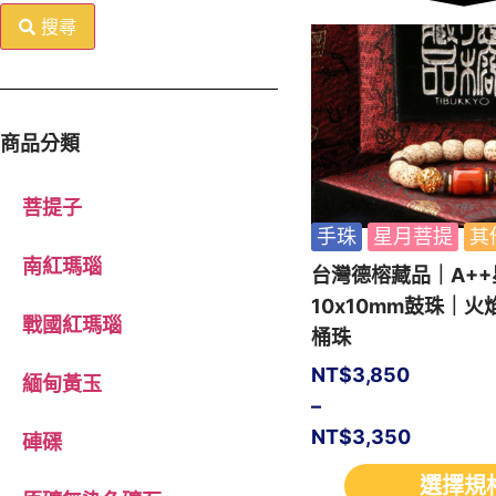
搜尋
商品分類
菩提子
手珠
星月菩提
其
南紅瑪瑙
台灣德榕藏品｜A+
10x10mm鼓珠｜
戰國紅瑪瑙
桶珠
NT$
3,850
緬甸黃玉
–
NT$
3,350
硨磲
選擇規