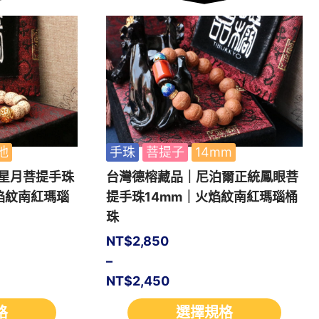
他
手珠
菩提子
14mm
+星月菩提手珠
台灣德榕藏品｜尼泊爾正統鳳眼菩
火焰紋南紅瑪瑙
提手珠14mm｜火焰紋南紅瑪瑙桶
珠
NT$
2,850
–
NT$
2,450
格
選擇規格