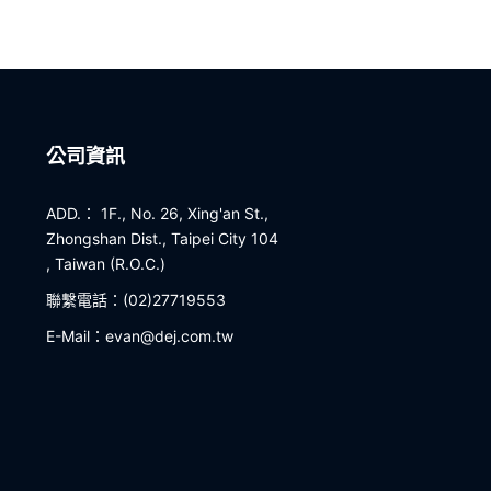
公司資訊
ADD.： 1F., No. 26, Xing'an St.,
Zhongshan Dist., Taipei City 104
, Taiwan (R.O.C.)
聯繫電話：(02)27719553
E-Mail：evan@dej.com.tw