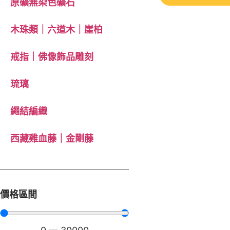
原礦無染色礦石
木珠類｜六道木｜崖柏
戒指｜佛像飾品雕刻
琉璃
繩結編織
西藏雞血藤｜金剛藤
價格區間