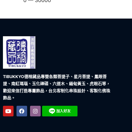
0
—
30000
TIBUKKYO德榕藏品
專營各類菩提子、星月菩提、鳳眼菩
提、南紅瑪瑙、玉化硨磲、六道木、緬甸黃玉、虎眼石等，
歡迎來信打造專屬飾品，台北客制化串珠設計、客製化佛珠
飾品。