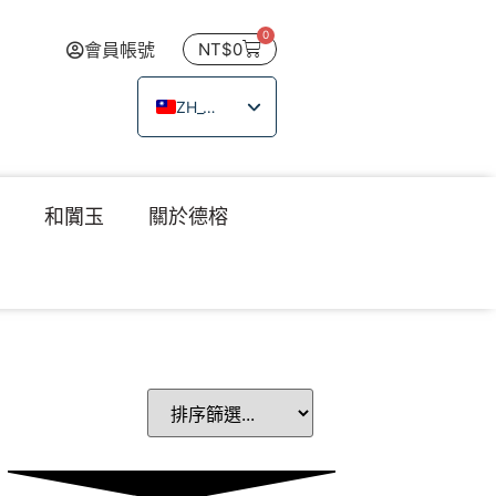
0
會員帳號
NT$
0
ZH_TW
EN
JA
瑙
和闐玉
關於德榕
TH
VI