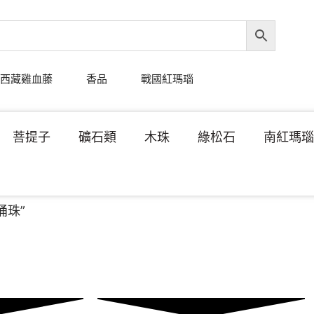
西藏雞血藤
香品
戰國紅瑪瑙
菩提子
礦石類
木珠
綠松石
南紅瑪
桶珠”