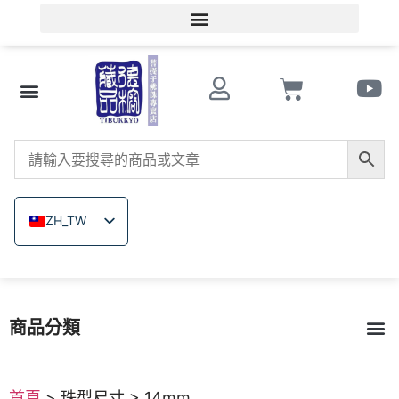
會員登入/會員註冊
文玩知識
串珠商店 Store
南紅瑪瑙
菩提子
木珠類
原礦無染色礦石
關於德榕
ZH_TW
EN
JA
TH
商品分類
VI
菩提子
南紅瑪瑙
戰國紅瑪瑙
緬甸黃玉
硨磲
原礦無染色礦石
木珠類｜六道木｜崖柏
戒指｜佛像飾品雕刻
琉璃
繩結編織
西藏雞血藤｜金剛藤
首頁
> 珠型尺寸 > 14mm