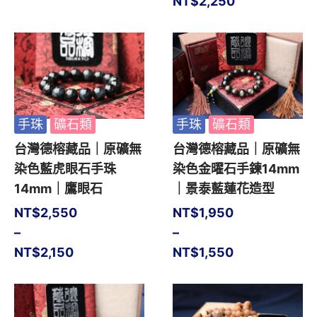
NT$
2,250
手珠
礦石類
手珠
礦石類
台灣德榕藏品｜原礦無
台灣德榕藏品｜原礦無
染色藍虎眼石手珠
染色金曜石手鍊14mm
14mm｜鷹眼石
｜景泰藍蓮花造型
NT$
2,550
NT$
1,950
–
–
NT$
2,150
NT$
1,550