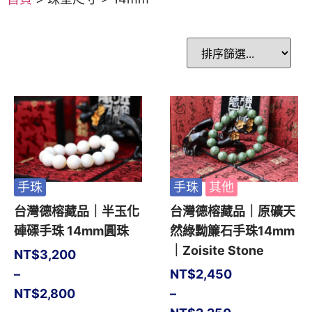
手珠
手珠
其他
台灣德榕藏品｜半玉化
台灣德榕藏品｜原礦天
硨磲手珠 14mm圓珠
然綠黝簾石手珠14mm
｜Zoisite Stone
NT$
3,200
–
NT$
2,450
NT$
2,800
–