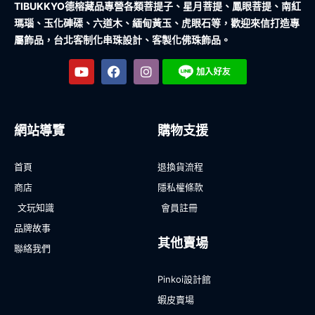
TIBUKKYO德榕藏品
專營各類菩提子、星月菩提、鳳眼菩提、南紅
瑪瑙、玉化硨磲、六道木、緬甸黃玉、虎眼石等，歡迎來信打造專
屬飾品，台北客制化串珠設計、客製化佛珠飾品。
網站導覽
購物支援
首頁
退換貨流程
商店
隱私權條款
文玩知識
會員註冊
品牌故事
其他賣場
聯絡我們
Pinkoi設計館
蝦皮賣場