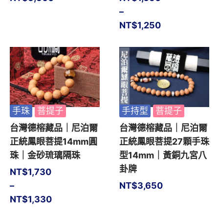
–
NT$
1,250
手珠
菩提子
手持型
菩提子
台灣德榕藏品｜尼泊爾
台灣德榕藏品｜尼泊爾
正統鳳眼菩提14mm圓
正統鳳眼菩提27顆手珠
珠｜金砂琉璃隔珠
型14mm｜黃銅九宮八
卦牌
NT$
1,730
–
NT$
3,650
NT$
1,330