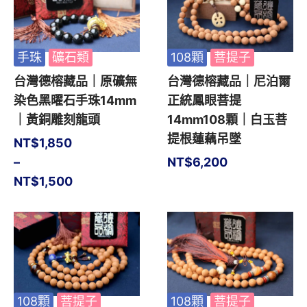
手珠
礦石類
108顆
菩提子
台灣德榕藏品｜原礦無
台灣德榕藏品｜尼泊爾
染色黑曜石手珠14mm
正統鳳眼菩提
｜黃銅雕刻龍頭
14mm108顆｜白玉菩
提根蓮藕吊墜
NT$
1,850
–
NT$
6,200
NT$
1,500
108顆
菩提子
108顆
菩提子