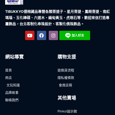
TIBUKKYO德榕藏品
專營各類菩提子、星月菩提、鳳眼菩提、南紅
瑪瑙、玉化硨磲、六道木、緬甸黃玉、虎眼石等，歡迎來信打造專
屬飾品，台北客制化串珠設計、客製化佛珠飾品。
網站導覽
購物支援
首頁
退換貨流程
商店
隱私權條款
文玩知識
會員註冊
品牌故事
其他賣場
聯絡我們
Pinkoi設計館