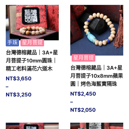
手珠
星月菩提
台灣德榕藏品｜3A+星
星月菩提
月菩提子10mm圓珠｜
台灣德榕藏品｜3A+星
精工老料滿花六道木
月菩提子10x8mm蘋果
NT$
3,650
圓｜烤色海藍寶隔珠
–
NT$
2,450
NT$
3,250
–
NT$
2,050