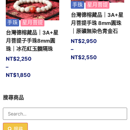
手珠
星月菩提
台灣德榕藏品｜3A+星
手珠
星月菩提
月菩提手珠 8mm圓珠
｜原礦無染色青金石
台灣德榕藏品｜3A+星
月菩提子手珠8mm圓
NT$
2,950
珠｜冰花紅玉髓隔珠
–
NT$
2,550
NT$
2,250
–
NT$
1,850
搜尋商品
搜尋