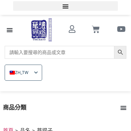
會員登入/會員註冊
文玩知識
串珠商店 Store
南紅瑪瑙
菩提子
木珠類
原礦無染色礦石
關於德榕
ZH_TW
EN
JA
TH
商品分類
VI
菩提子
南紅瑪瑙
戰國紅瑪瑙
緬甸黃玉
硨磲
原礦無染色礦石
木珠類｜六道木｜崖柏
戒指｜佛像飾品雕刻
琉璃
繩結編織
西藏雞血藤｜金剛藤
首頁
> 品名 > 菩提子