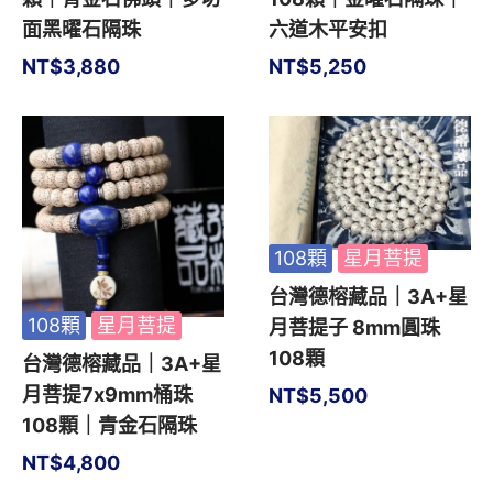
面黑曜石隔珠
六道木平安扣
NT$
3,880
NT$
5,250
108顆
星月菩提
台灣德榕藏品｜3A+星
108顆
星月菩提
月菩提子 8mm圓珠
108顆
台灣德榕藏品｜3A+星
月菩提7x9mm桶珠
NT$
5,500
108顆｜青金石隔珠
NT$
4,800