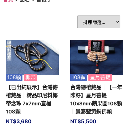
108顆
椰蒂
108顆
星月菩提
【已出純展示】台灣德
台灣德榕藏品｜【一年
榕藏品｜精品印尼料椰
陳籽】星月菩提
蒂念珠 7x7mm直桶
10x8mm蘋果圓108顆
108顆
｜景泰藍黃銅佛頭
NT$
3,680
NT$
5,500