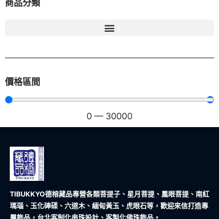
商品分類
價格區間
0
—
30000
TIBUKKYO德榕藏品
專營各類菩提子、星月菩提、鳳眼菩提、南紅
瑪瑙、玉化硨磲、六道木、緬甸黃玉、虎眼石等，歡迎來信打造專
屬飾品，台北客制化串珠設計、客製化佛珠飾品。