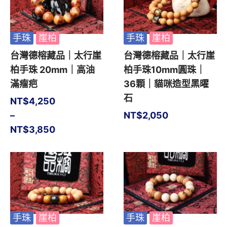
手珠
崖柏
手珠
崖柏
台灣德榕藏品｜太行崖
台灣德榕藏品｜太行崖
柏手珠 20mm｜高油
柏手珠10mm圓珠｜
滿瘤疤
36顆｜貓咪造型黑曜
石
NT$
4,250
–
NT$
2,050
NT$
3,850
手珠
崖柏
手珠
崖柏