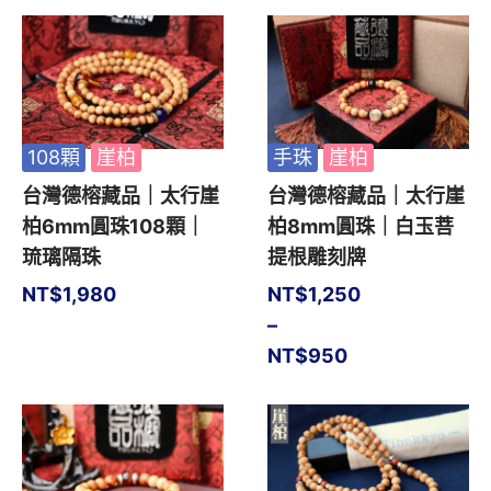
108顆
崖柏
手珠
崖柏
台灣德榕藏品｜太行崖
台灣德榕藏品｜太行崖
柏6mm圓珠108顆｜
柏8mm圓珠｜白玉菩
琉璃隔珠
提根雕刻牌
NT$
1,980
NT$
1,250
–
NT$
950