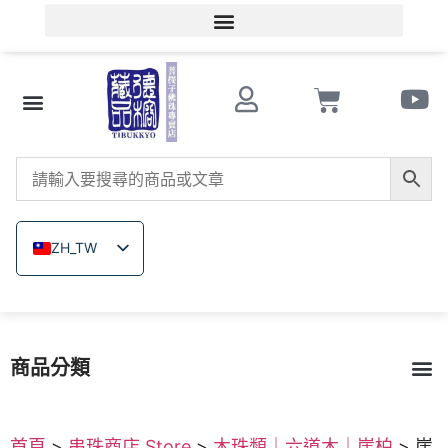
會員登入/會員註冊
文玩知識
串珠商店 Store
南紅瑪瑙
菩提子
木珠類
原礦無染色礦石
關於德榕
ZH_TW
EN
JA
TH
商品分類
VI
菩提子
南紅瑪瑙
戰國紅瑪瑙
緬甸黃玉
硨磲
原礦無染色礦石
木珠類｜六道木｜崖柏
戒指｜佛像飾品雕刻
琉璃
繩結編織
西藏雞血藤｜金剛藤
首頁
>
串珠商店 Store
>
木珠類｜六道木｜崖柏
> 崖