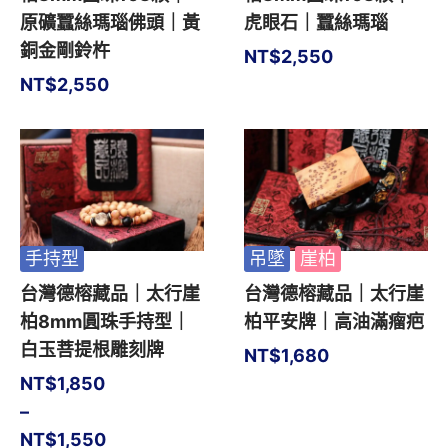
原礦蠶絲瑪瑙佛頭｜黃
虎眼石｜蠶絲瑪瑙
銅金剛鈴杵
NT$
2,550
NT$
2,550
手持型
吊墜
崖柏
台灣德榕藏品｜太行崖
台灣德榕藏品｜太行崖
柏8mm圓珠手持型｜
柏平安牌｜高油滿瘤疤
白玉菩提根雕刻牌
NT$
1,680
NT$
1,850
–
NT$
1,550