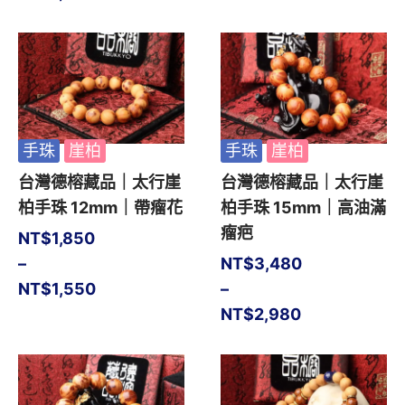
手珠
崖柏
手珠
崖柏
台灣德榕藏品｜太行崖
台灣德榕藏品｜太行崖
柏手珠 12mm｜帶瘤花
柏手珠 15mm｜高油滿
瘤疤
NT$
1,850
–
NT$
3,480
NT$
1,550
–
NT$
2,980