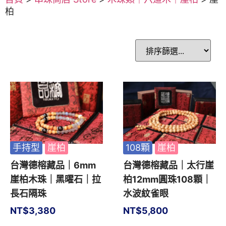
柏
手持型
崖柏
108顆
崖柏
台灣德榕藏品｜6mm
台灣德榕藏品｜太行崖
崖柏木珠｜黑曜石｜拉
柏12mm圓珠108顆｜
長石隔珠
水波紋雀眼
NT$
3,380
NT$
5,800