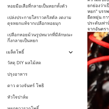
ยกย่องว่าเป
หอยมือเสือที่กลายเป็นหยกทั้งตัว
หยก" บรรพ
ยืดหยุ่น ก
เปล่งประกายใสราวคริสตัล งดงาม
ประดับเท่า
ดุจหยกแท้จากเปลือกหอยมุก
จากอันตรา
เปลือกหอยม้วนรูปหมวกที่มีลักษณะ
กึ่งกลายเป็นหยก
เมล็ดโพธิ์
วัสดุ DIY ผลไม้สด
ปรุงอาหาร
ดาว ดวงจันทร์ โพธิ
หัวใจปาล์ม
หยกขาวรากโพธิ์