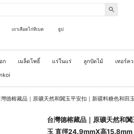
เถาเลือดไก่ทิเบต
ธูป
็อก
เมล็ดโพธิ์
แร่ในแร่
ลูกปัดไม้
เทอร์คว
inkoi
台灣德榕藏品｜原礦天然和闐玉平安扣｜新疆料糖色和田玉 直徑
台灣德榕藏品｜原礦天然和闐
玉 直徑24.9mmX高15.8mm