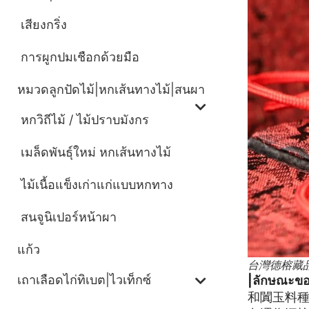
เสียงกริ่ง
การผูกปมเชือกด้วยมือ
หมวดลูกปัดไม้|หกเส้นทางไม้|สนผา
หกวิถีไม้ / ไม้ปราบมังกร
เมล็ดพันธุ์ใหม่ หกเส้นทางไม้
ไม้เนื้อแข็งเก่าแก่แบบหกทาง
สนจูนิเปอร์หน้าผา
แก้ว
台灣德榕藏品
เถาเลือดไก่ทิเบต|ไวเท็กซ์
|ลักษณะขอ
和闐玉料