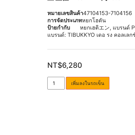
หมายเลขสินค้า
47104153-7104156
การจัดประเภท
หยกโฮตัน
ป้ายกำกับ
หยกเฮติエン
,
แบรนด์ P
แบรนด์:
TIBUKKYO เดอ รง คอลเลกช
NT$
6,280
เพิ่มลงในรถเข็น