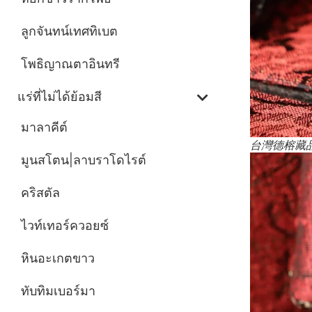
ลูกจันทน์เทศทิเบต
โพธิญาณตาอินทรี
แร่ที่ไม่ได้ย้อมสี
มาลาคีต์
台灣德榕藏品
มูนสโตน|ลาบราโดไรต์
คริสตัล
ไวท์เทอร์ควอยซ์
หินอะเกตขาว
ทับทิมเบอร์มา