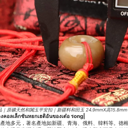
｜原礦天然和闐玉平安扣｜新疆料和田玉 24.9mmX高15.8mm
งคอลเล็กชันหยกเฮติอันของเต๋อ รong|
種產地多元，著名產地如新疆、青海、俄料、韓料等。德