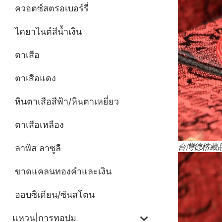
ควอตซ์สตรอเบอร์รี่
ไคยาไนต์สีน้ำเงิน
ตาเสือ
ตาเสือแดง
หินตาเสือสีฟ้า/หินตาเหยี่ยว
ตาเสือเหลือง
台灣德榕藏品
ลาพิส ลาซูลี
ขาดแคลนทองคำและเงิน
ออบซิเดียน/ซันสโตน
แหวน|การทอปม