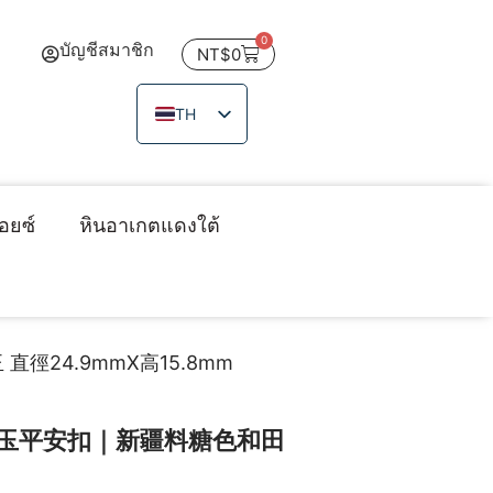
0
บัญชีสมาชิก
NT$
0
TH
ZH_TW
EN
JA
อยซ์
หินอาเกตแดงใต้
VI
24.9mmX高15.8mm
玉平安扣｜新疆料糖色和田