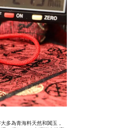
榕大多為青海料天然和闐玉，