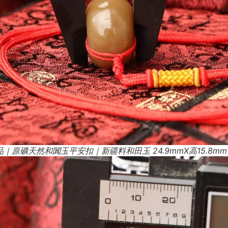
｜原礦天然和闐玉平安扣｜新疆料和田玉 24.9mmX高15.8mm