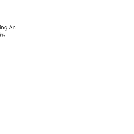
ing An
ัน