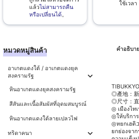
ใช้เวลา 
แล้ว
ไม่สามารถคืน
หรือเปลี่ยนได้
。
คำอธิบา
หมวดหมู่สินค้า
อาเกตแดงใต้ / อาเกตแดงยุค
คำอธิบา
สงครามรัฐ
TIBUKK
หินอาเกตแดงยุคสงครามรัฐ
◎產地：
◎尺寸：直徑
สีสันและเนื้อสัมผัสที่อุดมสมบูรณ์
◎ เมืองไทเ
◎ให้บริการ
หินอาเกตแดงใต้ลายเปลวไฟ
◎หยกเฮติエン
ยกย่องจากร
ทริดาคนา
ความแข็งปา