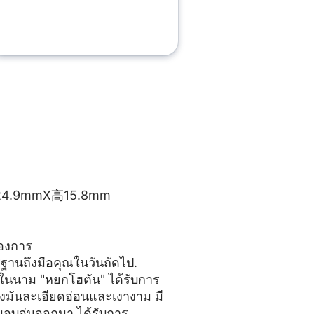
9mmX高15.8mm
้องการ
ตรฐานถึงมือคุณในวันถัดไป.
ักในนาม "หยกโฮตัน" ได้รับการ
งมันละเอียดอ่อนและเงางาม มี
มอบอุ่นออกมา ได้รับการ