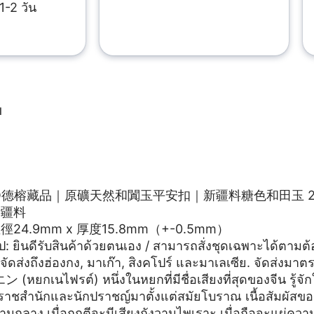
1-2 วัน
ย
ย
YO德榕藏品｜原礦天然和闐玉平安扣｜新疆料糖色和田玉 24.
新疆料
24.9mm x 厚度15.8mm（+-0.5mm）
ป: ยินดีรับสินค้าด้วยตนเอง / สามารถสั่งชุดเฉพาะได้ตามต
จัดส่งถึงฮ่องกง, มาเก๊า, สิงคโปร์ และมาเลเซีย. จัดส่งมา
 (หยกเนไฟรต์) หนึ่งในหยกที่มีชื่อเสียงที่สุดของจีน รู้จ
าชสำนักและนักปราชญ์มาตั้งแต่สมัยโบราณ เนื้อสัมผัสขอ
นกลาง เมื่อถูกตีจะมีเสียงกังวานไพเราะ เมื่อถือจะแผ่ควา