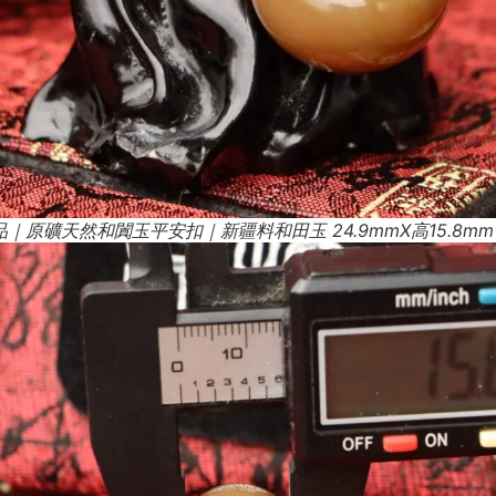
｜原礦天然和闐玉平安扣｜新疆料和田玉 24.9mmX高15.8mm