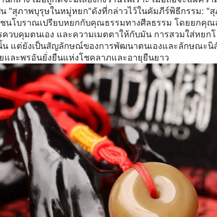
็น "สุภาพบุรุษในหมู่หยก"ดังที่กล่าวไว้ในคัมภีร์พิธีกรรม: "
ชนโบราณเปรียบหยกกับคุณธรรมทางศีลธรรม โดยยกคุณส
ารควบคุมตนเอง และความเมตตาให้กับมัน การสวมใส่หยกโฮตั
นั้น แต่ยังเป็นสัญลักษณ์ของการพัฒนาตนเองและลักษณะนิ
ยและพรอันยั่งยืนแห่งโชคลาภและอายุยืนยาว