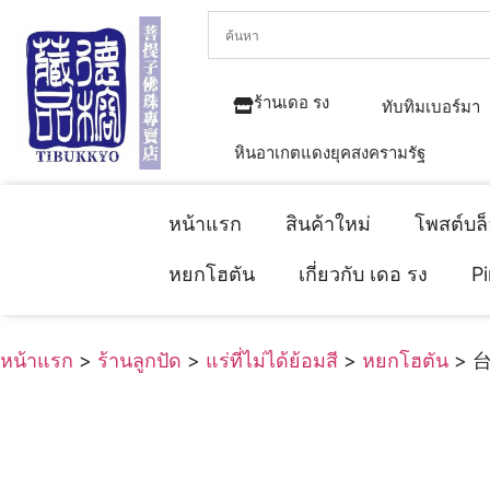
ร้านเดอ รง
ทับทิมเบอร์มา
หินอาเกตแดงยุคสงครามรัฐ
หน้าแรก
สินค้าใหม่
โพสต์บล
หยกโฮตัน
เกี่ยวกับ เดอ รง
P
หน้าแรก
>
ร้านลูกปัด
>
แร่ที่ไม่ได้ย้อมสี
>
หยกโฮตัน
> 