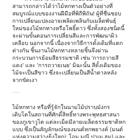
สามารถกล่าวได้ว่าไม้หกทางเป็นตัวอย่างที่
สมบูรณ์แบบของงานฝีมือที่พิถีพิถัน! ผู้ที่ชื่นชอบ
การเปลี่ยนแปลงอาจเพลิดเพลินกับเมล็ดพันธุ์
ใหม่ของไม้หกทางหรือโพธิ์ดาว ซึ่งทั้งสองชนิดนี้
จะผ่านขั้นตอนการเปลี่ยนสีและการพัฒนาผิว
เคลือบ นอกจากนี้ เนื่องจากวิธีการดั้งเดิมที่แตก
ต่างกัน ชิ้นงานไม้หกทางหลายชิ้นจึงผ่าน
กระบวนการย้อมสีธรรมชาติ เช่น 'การถวายสี
แดง' และ 'การถวายเนย' มิฉะนั้น สีดั้งเดิมของ
ไม้จะเป็นสีขาว ซึ่งจะเปลี่ยนเป็นสีน้ำตาลหลัง
จากขัดเงา
ความหมายของพระพุทธรูปไม้หกทาง
ไม้หกทาง หรือที่รู้จักในนามไม้ปราบมังกร
เติบโตในสถานที่ศักดิ์สิทธิ์ทางพระพุทธศาสนา
ของภูเขาวูไต แต่ละเม็ดมีลายเมล็ดธรรมชาติหก
แบบ ซึ่งเป็นสัญลักษณ์ของมนต์หกพยางค์ (มนต์
แห่งความสว่างยิ่งใหญ่: โอม มณี ปาเม ฮูม) และ