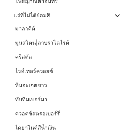
โพธิญาณตาอินทรี
แร่ที่ไม่ได้ย้อมสี
มาลาคีต์
มูนสโตน|ลาบราโดไรต์
คริสตัล
ไวท์เทอร์ควอยซ์
หินอะเกตขาว
ทับทิมเบอร์มา
ควอตซ์สตรอเบอร์รี่
ไคยาไนต์สีน้ำเงิน