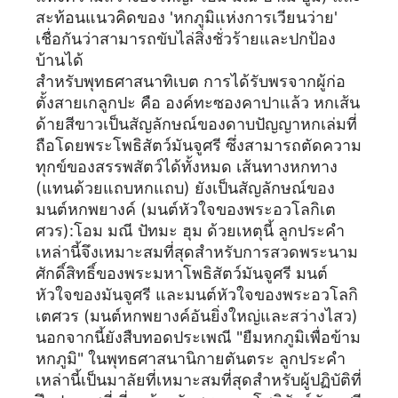
สะท้อนแนวคิดของ 'หกภูมิแห่งการเวียนว่าย'
เชื่อกันว่าสามารถขับไล่สิ่งชั่วร้ายและปกป้อง
บ้านได้
สำหรับพุทธศาสนาทิเบต การได้รับพรจากผู้ก่อ
ตั้งสายเกลูกปะ คือ องค์ทะซองคาปาแล้ว หกเส้น
ด้ายสีขาวเป็นสัญลักษณ์ของดาบปัญญาหกเล่มที่
ถือโดยพระโพธิสัตว์มันจูศรี ซึ่งสามารถตัดความ
ทุกข์ของสรรพสัตว์ได้ทั้งหมด เส้นทางหกทาง
(แทนด้วยแถบหกแถบ) ยังเป็นสัญลักษณ์ของ
มนต์หกพยางค์ (มนต์หัวใจของพระอวโลกิเต
ศวร):โอม มณี ปัทมะ ฮุม ด้วยเหตุนี้ ลูกประคำ
เหล่านี้จึงเหมาะสมที่สุดสำหรับการสวดพระนาม
ศักดิ์สิทธิ์ของพระมหาโพธิสัตว์มันจูศรี มนต์
หัวใจของมันจูศรี และมนต์หัวใจของพระอวโลกิ
เตศวร (มนต์หกพยางค์อันยิ่งใหญ่และสว่างไสว)
นอกจากนี้ยังสืบทอดประเพณี "ยืมหกภูมิเพื่อข้าม
หกภูมิ" ในพุทธศาสนานิกายตันตระ ลูกประคำ
เหล่านี้เป็นมาลัยที่เหมาะสมที่สุดสำหรับผู้ปฏิบัติที่