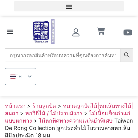
เข้าสู่ระบบสมาชิก / ลงทะเบียนสมาชิก
ความรู้เกี่ยวกับของสะสมโบราณ
ร้านลูกปัด
หินอาเกตแดงใต้
ทริดาคนา
เมล็ดโพธิ์
ลูกปัดไม้
แร่ที่ไม่ได้ย้อมสี
เกี่ยวกับ เดอ รง
TH
ZH_TW
EN
หน้าแรก
>
ร้านลูกปัด
>
หมวดลูกปัดไม้|หกเส้นทางไม้|
JA
สนผา
>
หกวิถีไม้ / ไม้ปราบมังกร
>
ไม้เนื้อแข็งเก่าแก่
VI
แบบหกทาง
>
ไม้หกทิศทางความแม่นยำพิเศษ
Taiwan
De Rong Collection|ลูกประคำไม้โบราณลายหกเส้น
ฝีมือประณีต 18 มม.