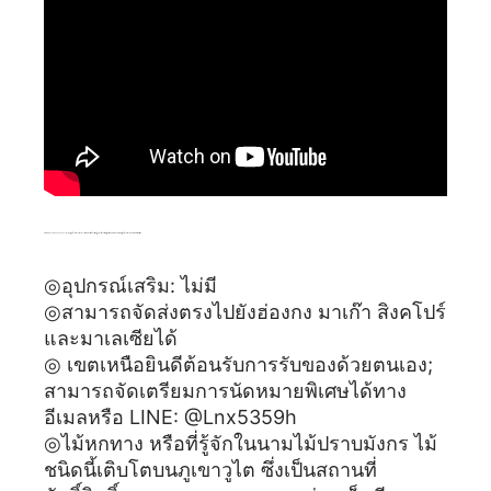
TIBUKKYO Taiwan De Rong Collection|ลูกประคำไม้โบราณหกทางที่ประดิษฐ์อย่างประณีต|ลูกปัดกลมขนาด 18 มม.|ลูกประคำและสร้อยข้อมือ
◎อุปกรณ์เสริม: ไม่มี
◎สามารถจัดส่งตรงไปยังฮ่องกง มาเก๊า สิงคโปร์
และมาเลเซียได้
◎ เขตเหนือยินดีต้อนรับการรับของด้วยตนเอง;
สามารถจัดเตรียมการนัดหมายพิเศษได้ทาง
อีเมลหรือ LINE: @Lnx5359h
◎ไม้หกทาง หรือที่รู้จักในนามไม้ปราบมังกร ไม้
ชนิดนี้เติบโตบนภูเขาวูไต ซึ่งเป็นสถานที่