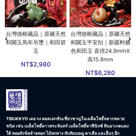
台灣德榕藏品｜原礦天然
台灣德榕藏品｜原礦天然
和闐玉馬年吊墜｜和田碧
和闐玉平安扣｜新疆料糖
玉
色和田玉 直徑24.9mmX
高15.8mm
NT$
2,980
NT$
6,280
TIBUKKYO เดอ รง คอลเลกชัน
เชี่ยวชาญในเมล็ดโพธิ์หลากหลาย
ชนิด เช่น เมล็ดโพธิ์ดาวพระจันทร์ เมล็ดโพธิ์ตาฟีนิกซ์ หินอาเกตแดง
ใต้ หอยสังข์คล้ายหยก ไม้หกทาง ทับทิมมอญ ตาเสือ และอื่นๆ อีก