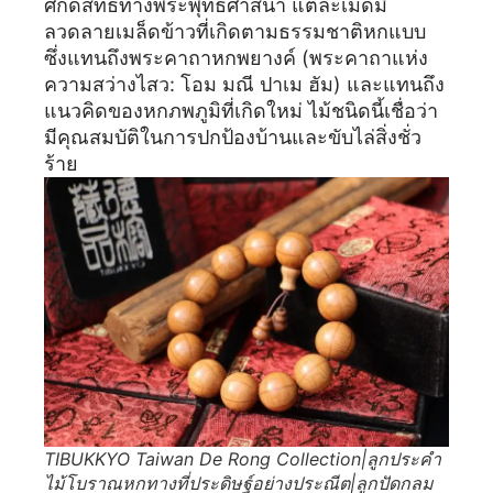
ศักดิ์สิทธิ์ทางพระพุทธศาสนา แต่ละเม็ดมี
ลวดลายเมล็ดข้าวที่เกิดตามธรรมชาติหกแบบ
ซึ่งแทนถึงพระคาถาหกพยางค์ (พระคาถาแห่ง
ความสว่างไสว: โอม มณี ปาเม ฮัม) และแทนถึง
แนวคิดของหกภพภูมิที่เกิดใหม่ ไม้ชนิดนี้เชื่อว่า
มีคุณสมบัติในการปกป้องบ้านและขับไล่สิ่งชั่ว
ร้าย
TIBUKKYO Taiwan De Rong Collection|ลูกประคำ
ไม้โบราณหกทางที่ประดิษฐ์อย่างประณีต|ลูกปัดกลม