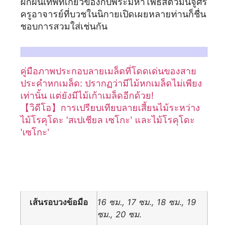
ฝึกฝนเทพที่เกี่ยวข้องกับพระมหาโพธิสัตว์มันจูศรี
ครูอาจารย์ที่บวชในนิกายเปิดเผยหลายท่านก็ชื่น
ชอบการสวมใส่เช่นกัน
สำหรับรายละเอียดเพิ่มเติม กรุณาอ้างอิงบทความที่เกี่ยวข้องเกี่ยวกับ Liudao Wood:
คู่มือภาพประกอบลายเมล็ดที่โดดเด่นของสาย
ประคำหกเมล็ด: ปรากฏว่ามีไม้หกเมล็ดไม่เพียง
เท่านั้น แต่ยังมีไม้เก้าเมล็ดอีกด้วย!
【วิดีโอ】การเปรียบเทียบลายเสี้ยนไม้ระหว่าง
ไม้โรคุโดะ 'สเปเชียล เซโกะ' และไม้โรคุโดะ
'เซโกะ'
ข้อมูลเพิ่มเติม
เส้นรอบวงข้อมือ
16 ซม., 17 ซม., 18 ซม., 19
ซม., 20 ซม.