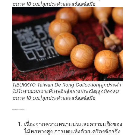
ขนาด 18 มม.|ลูกประคำและสร้อยข้อมือ
TIBUKKYO Taiwan De Rong Collection|ลูกประคำ
ไม้โบราณหกทางที่ประดิษฐ์อย่างประณีต|ลูกปัดกลม
ขนาด 18 มม.|ลูกประคำและสร้อยข้อมือ
ข้อกำหนดด้านงานฝีมือของ De Rong Collection สำหรับไม้หกดาล:
เนื่องจากความหนาแน่นและความแข็งของ
ไม้หกทางสูง การบดแห้งด้วยเครื่องจักรจึง