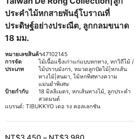
Taiwan De Rong Collection|ลูก
ประคำไม้หกสายพันธุ์โบราณที่
ประดิษฐ์อย่างประณีต, ลูกกลมขนาด
18 มม.
หมายเลขสินค้า
47102145
การจัด
ไม้เนื้อแข็งเก่าแก่แบบหกทาง
,
หกวิถีไม้ /
ประเภท
ไม้ปราบมังกร
,
หมวดลูกปัดไม้|หกเส้น
ทางไม้|สนผา
,
ไม้หกทิศทางความ
แม่นยำพิเศษ
ป้ายกำกับ
18 มิลลิเมตร
,
หกเส้นทางไม้
,
ลูกประคำ
สวดมนต์
แบรนด์:
TIBUKKYO เดอ รง คอลเลกชัน
NT$
3,450
–
NT$
3,980