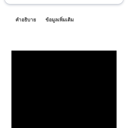
คำอธิบาย
ข้อมูลเพิ่มเติม
คำอธิบาย