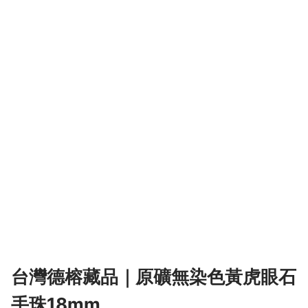
台灣德榕藏品｜原礦無染色黃虎眼石
手珠18mm