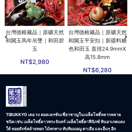
台灣德榕藏品｜原礦天然
台灣德榕藏品｜原礦天然
和闐玉馬年吊墜｜和田碧
和闐玉平安扣｜新疆料糖
玉
色和田玉 直徑24.9mmX
高15.8mm
NT$
2,980
NT$
6,280
TIBUKKYO เดอ รง คอลเลกชัน
เชี่ยวชาญในเมล็ดโพธิ์หลากหลาย
ชนิด เช่น เมล็ดโพธิ์ดาวพระจันทร์ เมล็ดโพธิ์ตาฟีนิกซ์ หินอาเกตแดง
ใต้ หอยสังข์คล้ายหยก ไม้หกทาง ทับทิมมอญ ตาเสือ และอื่นๆ อีก