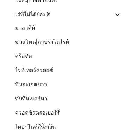
โพธิญาณตาอินทรี
แร่ที่ไม่ได้ย้อมสี
มาลาคีต์
มูนสโตน|ลาบราโดไรต์
คริสตัล
ไวท์เทอร์ควอยซ์
หินอะเกตขาว
ทับทิมเบอร์มา
ควอตซ์สตรอเบอร์รี่
ไคยาไนต์สีน้ำเงิน