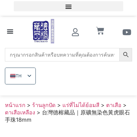
เข้าสู่ระบบสมาชิก / ลงทะเบียนสมาชิก
ความรู้เกี่ยวกับของสะสมโบราณ
ร้านลูกปัด
หินอาเกตแดงใต้
ทริดาคนา
เมล็ดโพธิ์
ลูกปัดไม้
แร่ที่ไม่ได้ย้อมสี
เกี่ยวกับ เดอ รง
TH
ZH_TW
EN
หน้าแรก
>
ร้านลูกปัด
>
แร่ที่ไม่ได้ย้อมสี
>
ตาเสือ
>
JA
ตาเสือเหลือง
> 台灣德榕藏品｜原礦無染色黃虎眼石
VI
手珠18mm