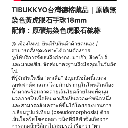
TIBUKKYO台灣德榕藏品｜原礦無
染色黃虎眼石手珠18mm
配飾：原礦無染色虎眼石貔貅
◎ เมืองไทเป: ยินดีรับสินค้าด้วยตนเอง /
สามารถสั่งชุดเฉพาะได้ตามต้องการ
◎ให้บริการจัดส่งถึงฮ่องกง, มาเก๊า, สิงคโปร์
และมาเลเซีย. จัดส่งมาตรฐานถึงมือคุณในวันถัด
ไป.
ที่รู้จักกันในชื่อ "ตาเสือ" อัญมณีชนิดนี้แสดง
เอฟเฟกต์ตาแมว โดยมักปรากฏในโทนสีเหลือง
น้ำตาลพร้อมลวดลายเส้นใยคล้ายไหมที่ดูนุ่ม
นวลภายในเนื้อหิน ตาเสือเป็นควอตซ์ชนิดหนึ่ง
และสามารถสังเคราะห์ขึ้นได้โดยกระบวนการ
เปลี่ยนรูปแร่เทียม (pseudomorphosis) ด้วย
เส้นใยคริสโซคอลลา ชนิดที่มีสีฟ้าซึ่งเกิดจาก
การตกผลึกซิลิกาไม่สมบูรณ์ เรียกว่า "ตา