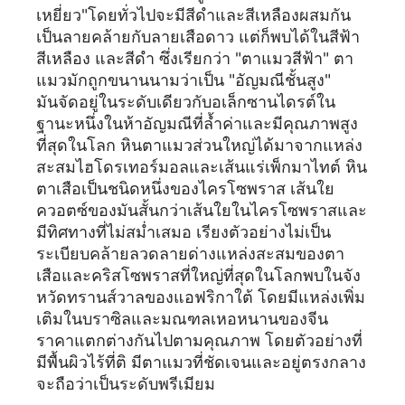
เหยี่ยว"โดยทั่วไปจะมีสีดำและสีเหลืองผสมกัน
เป็นลายคล้ายกับลายเสือดาว แต่ก็พบได้ในสีฟ้า
สีเหลือง และสีดำ ซึ่งเรียกว่า "ตาแมวสีฟ้า" ตา
แมวมักถูกขนานนามว่าเป็น "อัญมณีชั้นสูง"
มันจัดอยู่ในระดับเดียวกับอเล็กซานไดรต์ใน
ฐานะหนึ่งในห้าอัญมณีที่ล้ำค่าและมีคุณภาพสูง
ที่สุดในโลก หินตาแมวส่วนใหญ่ได้มาจากแหล่ง
สะสมไฮโดรเทอร์มอลและเส้นแร่เพ็กมาไทต์ หิน
ตาเสือเป็นชนิดหนึ่งของไครโซพราส เส้นใย
ควอตซ์ของมันสั้นกว่าเส้นใยในไครโซพราสและ
มีทิศทางที่ไม่สม่ำเสมอ เรียงตัวอย่างไม่เป็น
ระเบียบคล้ายลวดลายด่างแหล่งสะสมของตา
เสือและคริสโซพราสที่ใหญ่ที่สุดในโลกพบในจัง
หวัดทรานส์วาลของแอฟริกาใต้ โดยมีแหล่งเพิ่ม
เติมในบราซิลและมณฑลเหอหนานของจีน
ราคาแตกต่างกันไปตามคุณภาพ โดยตัวอย่างที่
มีพื้นผิวไร้ที่ติ มีตาแมวที่ชัดเจนและอยู่ตรงกลาง
จะถือว่าเป็นระดับพรีเมียม