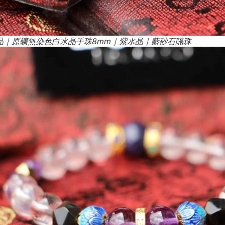
品｜原礦無染色白水晶手珠8mm｜紫水晶｜藍砂石隔珠