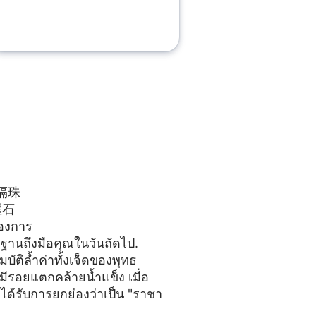
隔珠
曜石
้องการ
ตรฐานถึงมือคุณในวันถัดไป.
บัติล้ำค่าทั้งเจ็ดของพุทธ
ีรอยแตกคล้ายน้ำแข็ง เมื่อ
ได้รับการยกย่องว่าเป็น "ราชา