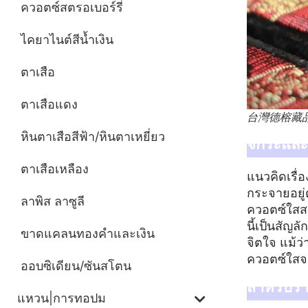
ควอตซ์สตรอเบอร์รี่
ไคยาไนต์สีน้ำเงิน
ตาเสือ
ตาเสือแดง
台灣德榕藏
หินตาเสือสีฟ้า/หินตาเหยี่ยว
จักระและ
ตาเสือเหลือง
แนวคิดเรื่
กระจายอยู่
ลาพิส ลาซูลี
ควอตซ์ใสสอ
นี้เป็นสั
ขาดแคลนทองคำและเงิน
จิตใจ แม้ว่
ควอตซ์ใสจ
ออบซิเดียน/ซันสโตน
สำหรับราย
แหวน|การทอปม