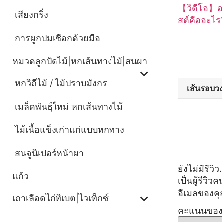
【วิดีโอ】อเ
เสียงกริ่ง
สต์คืออะไร
การผูกปมเชือกด้วยมือ
ข้อมูลเพิ่
หมวดลูกปัดไม้|หกเส้นทางไม้|สนผา
หกวิถีไม้ / ไม้ปราบมังกร
เส้นรอบวง
เมล็ดพันธุ์ใหม่ หกเส้นทางไม้
ไม้เนื้อแข็งเก่าแก่แบบหกทาง
รีวิว
สนจูนิเปอร์หน้าผา
ยังไม่มีรีวิว.
แก้ว
เป็นผู
อีเมลของคุ
เถาเลือดไก่ทิเบต|ไวเท็กซ์
คะแนนขอ