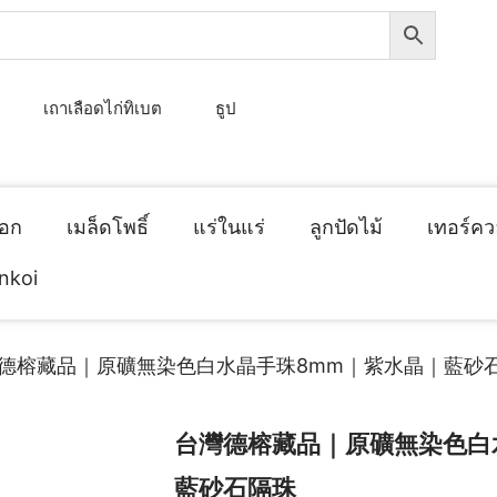
เถาเลือดไก่ทิเบต
ธูป
็อก
เมล็ดโพธิ์
แร่ในแร่
ลูกปัดไม้
เทอร์คว
inkoi
灣德榕藏品｜原礦無染色白水晶手珠8mm｜紫水晶｜藍砂
台灣德榕藏品｜原礦無染色白
藍砂石隔珠