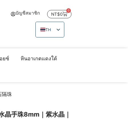
0
บัญชีสมาชิก
NT$
0
TH
ZH_TW
EN
JA
อยซ์
หินอาเกตแดงใต้
VI
石隔珠
水晶手珠8mm｜紫水晶｜