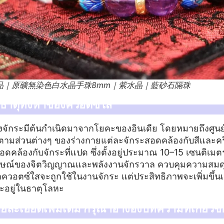
品｜原礦無染色白水晶手珠8mm｜紫水晶｜藍砂石隔珠
ธาตุทั้งห้าของควอตซ์ใส
องจักระมีต้นกำเนิดมาจากโยคะของอินเดีย โดยหมายถึงศูนย
ตามส่วนต่างๆ ของร่างกายแต่ละจักระสอดคล้องกับสีและคร
ดคล้องกับจักระที่แปด ซึ่งตั้งอยู่ประมาณ 10–15 เซนติเม
ญลักษณ์ของจิตวิญญาณและพลังงานจักรวาล ควบคุมความส
าควอตซ์ใสจะถูกใช้ในงานจักระ แต่ประสิทธิภาพจะเพิ่มขึ้นเมื่
ะอยู่ในธาตุโลหะ
ละเอียดเพิ่มเติม กรุณาอ้างอิงบทความที่เกี่ยวข้อ