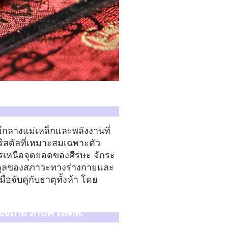
์กลางแม่เหล็กและพลังงานที่
ิสตัลที่เหมาะสมเฉพาะตัว
ตรเหนือจุดยอดของศีรษะ จักระ
มดุลของสภาวะทางร่างกายและ
อจับคู่กับธาตุทั้งห้า โดย
งเกี่ยวกับคริสตัล: