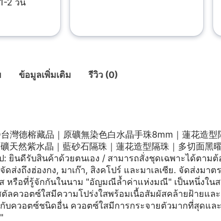
1-2 วัน
ย
ข้อมูลเพิ่มเติม
รีวิว (0)
ย
KYO台灣德榕藏品｜原礦無染色白水晶手珠8mm｜蓮花造型
原礦天然紫水晶｜藍砂石隔珠｜蓮花造型隔珠｜多切面黑
ป: ยินดีรับสินค้าด้วยตนเอง / สามารถสั่งชุดเฉพาะได้ตามต
จัดส่งถึงฮ่องกง, มาเก๊า, สิงคโปร์ และมาเลเซีย. จัดส่งมา
หรือที่รู้จักกันในนาม "อัญมณีล้ำค่าแห่งมณี" เป็นหนึ่งในสม
ตัลควอตซ์ใสมีความโปร่งใสพร้อมเนื้อสัมผัสคล้ายฝ้ายและม
บกับควอตซ์ชนิดอื่น ควอตซ์ใสมีการกระจายตัวมากที่สุดและ
"