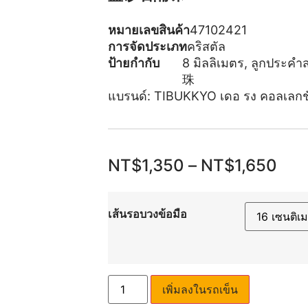
หมายเลขสินค้า
47102421
การจัดประเภท
คริสตัล
ป้ายกำกับ
8 มิลลิเมตร
,
ลูกประคำ
珠
แบรนด์:
TIBUKKYO เดอ รง คอลเลกช
NT$
1,350
–
NT$
1,650
เส้นรอบวงข้อมือ
เพิ่มลงในรถเข็น