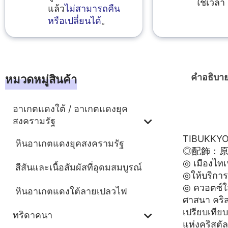
ใช้เวลา 
แล้ว
ไม่สามารถคืน
หรือเปลี่ยนได้
。
คำอธิบา
หมวดหมู่สินค้า
อาเกตแดงใต้ / อาเกตแดงยุค
คำอธิบา
สงครามรัฐ
TIBUK
หินอาเกตแดงยุคสงครามรัฐ
◎配飾：
◎ เมืองไทเ
สีสันและเนื้อสัมผัสที่อุดมสมบูรณ์
◎ให้บริการ
◎ ควอตซ์ใส 
หินอาเกตแดงใต้ลายเปลวไฟ
ศาสนา คริส
เปรียบเทีย
ทริดาคนา
แห่งคริสตัล