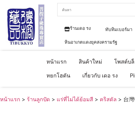
ร้านเดอ รง
ทับทิมเบอร์มา
หินอาเกตแดงยุคสงครามรัฐ
หน้าแรก
สินค้าใหม่
โพสต์บล
หยกโฮตัน
เกี่ยวกับ เดอ รง
P
หน้าแรก
>
ร้านลูกปัด
>
แร่ที่ไม่ได้ย้อมสี
>
คริสตัล
> 台