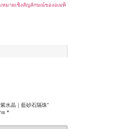
ามหมายเชิงสัญลักษณ์ของอเมทิ
mm｜紫水晶｜藍砂石隔珠”
มาย
*