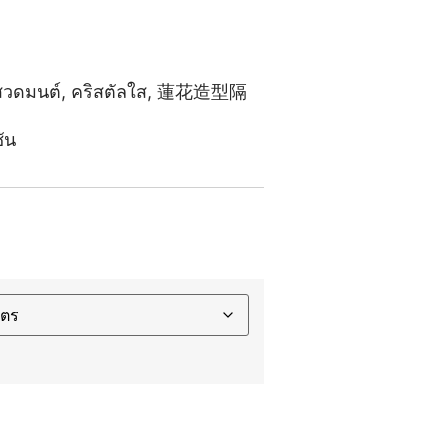
สวดมนต์
,
คริสตัลใส
,
蓮花造型隔
ัน