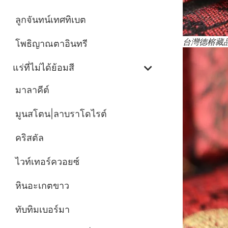
ลูกจันทน์เทศทิเบต
台灣德榕藏
โพธิญาณตาอินทรี
แร่ที่ไม่ได้ย้อมสี
มาลาคีต์
มูนสโตน|ลาบราโดไรต์
คริสตัล
ไวท์เทอร์ควอยซ์
หินอะเกตขาว
ทับทิมเบอร์มา