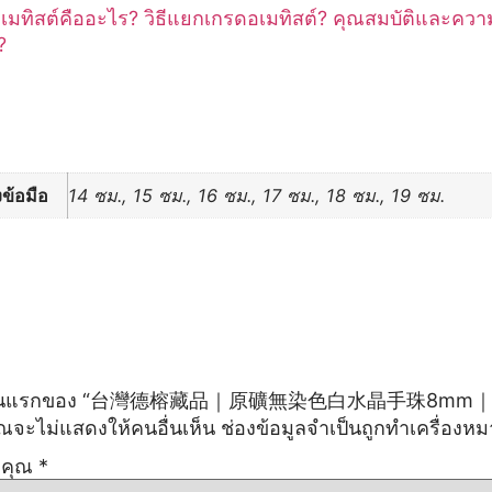
มทิสต์คืออะไร? วิธีแยกเกรดอเมทิสต์? คุณสมบัติและคว
?
มเติม
ข้อมือ
14 ซม., 15 ซม., 16 ซม., 17 ซม., 18 ซม., 19 ซม.
้รีวิวคนแรกของ “台灣德榕藏品｜原礦無染色白水晶手珠8
ณจะไม่แสดงให้คนอื่นเห็น
ช่องข้อมูลจำเป็นถูกทำเครื่องห
งคุณ
*