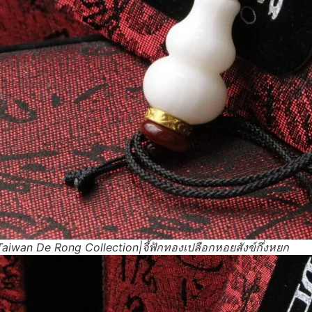
iwan De Rong Collection|จี้ฟักทองเปลือกหอยสังข์กึ่งหยก