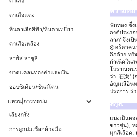
ตาเสือ
ความหมา
ตาเสือแดง
ฟักทอง ซึ่ง
หินตาเสือสีฟ้า/หินตาเหยี่ยว
องค์ประกอบ
ลาภ' จึงเป
ตาเสือเหลือง
◎ทริดาคนาเ
อีกด้วย ทริ
ลาพิส ลาซูลี
กำเนิดในสม
โบราณคนรุ่
ขาดแคลนทองคำและเงิน
ว่า '石渠' (
อัญมณีอินทร
ออบซิเดียน/ซันสโตน
ประการ ร่ว
แหวน|การทอปม
สกุล:
เสียงกริ่ง
แบ่งเป็นหอ
ขาวขุ่น), 
การผูกปมเชือกด้วยมือ
มุกสีเลือด