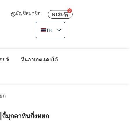
0
บัญชีสมาชิก
NT$
0
TH
ZH_TW
EN
JA
อยซ์
หินอาเกตแดงใต้
VI
หยก
ี้มุกดาหินกึ่งหยก