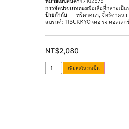
หมายเลขสินค้า
47102575
การจัดประเภท
หอยมือเสือที่กลายเป็นห
ป้ายกำกับ
ทริดาคนา
,
จี้ทริดาคนา
แบรนด์:
TIBUKKYO เดอ รง คอลเลกช
NT$
2,080
เพิ่มลงในรถเข็น