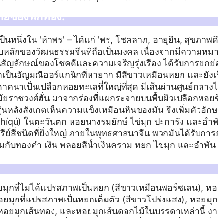
ยของฟักทอง:
เป็นหนึ่งใน 'ห้าพร' – ได้แก่ 'พร, โชคลาภ, อายุยืน, สุขภาพ
หลักของวัฒนธรรมจีนที่ถือเป็นมงคล เนื่องจากมีความหมาย
็นสัญลักษณ์ของโชคดีและความเจริญรุ่งเรือง ได้รับการยกย
ป็นอัญมณีออร์แกนิกที่หายาก มีสีขาวเหมือนหยก และยังเป็น
ดาคนาเป็นเปลือกหอยทะเลที่ใหญ่ที่สุด มีเส้นผ่านศูนย์กลางได้ถ
ัยราชวงศ์ฮั่น มาจากร่องที่แผ่กระจายบนพื้นผิวเปลือกหอยซ
นหลังสังเกตเห็นความแข็งเหมือนหินของมัน จึงเพิ่มตัวอักษร 
shíqú) ในตะวันตก หอยนางรมยักษ์ ไข่มุก ปะการัง และอำพัน
ีย์สี่ชนิดที่ยิ่งใหญ่ ภายในพุทธศาสนาจีน พวกมันได้รับการย
มกับทองคำ เงิน พลอยสีน้ำเงินคราม หยก ไข่มุก และอำพัน
ยมุกที่ไม่ได้แปรสภาพเป็นหยก (สีขาวเหมือนพอร์ซเลน), หอ
หอยมุกที่แปรสภาพเป็นหยกเต็มตัว (สีขาวโปร่งแสง), หอยมุก
, หอยมุกเส้นทอง, และหอยมุกเส้นดอกไม้ในบรรดาเหล่านี้ 