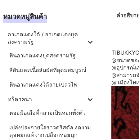
คำอธิบา
หมวดหมู่สินค้า
อาเกตแดงใต้ / อาเกตแดงยุค
คำอธิบา
สงครามรัฐ
TIBUKKYO ไ
หินอาเกตแดงยุคสงครามรัฐ
◎ขนาดของฟ
◎อุปกรณ์เสร
สีสันและเนื้อสัมผัสที่อุดมสมบูรณ์
◎สามารถจัด
◎ เมืองไทเ
หินอาเกตแดงใต้ลายเปลวไฟ
ทริดาคนา
หอยมือเสือที่กลายเป็นหยกทั้งตัว
เปล่งประกายใสราวคริสตัล งดงาม
ดุจหยกแท้จากเปลือกหอยมุก