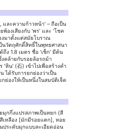
ดี, และความก้าวหน้า' – ถือเป็น
พ้องเสียงกับ 'พร' และ 'โชค
่องมาตั้งแต่สมัยโบราณ
วัตถุศักดิ์สิทธิ์ในพุทธศาสนา
ึง 1.8 เมตร ชื่อ 'เช็ก' มีต้น
ึ่งคล้ายกับรอยล้อรถม้า
'หิน' (石) เข้าไปเพื่อสร้างคำ
 ได้รับการยกย่องว่าเป็น
กย่องให้เป็นหนึ่งในสมบัติเจ็ด
ยมุกกึ่งแปรสภาพเป็นหยก (สี
สีเหลือง [มักมีรอยแตก], หอย
งานประดับมุกแบบละเอียดอ่อน