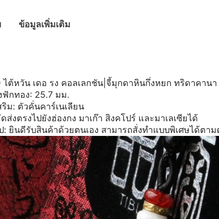
ย
ข้อมูลเพิ่มเติม
ย
ต้หวัน เดอ รง คอลเลกชัน|จี้มุกดาหินกึ่งหยก ทริดาคานา
ักทอง: 25.7 มม.
ิม: ตัวคั่นคาร์เนเลียน
ส่งตรงไปยังฮ่องกง มาเก๊า สิงคโปร์ และมาเลเซียได้
ป: ยินดีรับสินค้าด้วยตนเอง สามารถสั่งทำแบบพิเศษได้ตาม