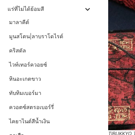
แร่ที่ไม่ได้ย้อมสี
มาลาคีต์
มูนสโตน|ลาบราโดไรต์
คริสตัล
ไวท์เทอร์ควอยซ์
หินอะเกตขาว
ทับทิมเบอร์มา
ควอตซ์สตรอเบอร์รี่
ไคยาไนต์สีน้ำเงิน
TIBUKKYO Ta