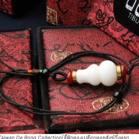
iwan De Rong Collection|จี้ฟักทองเปลือกหอยสังข์กึ่งหยก