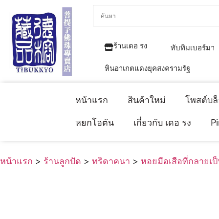
ร้านเดอ รง
ทับทิมเบอร์มา
หินอาเกตแดงยุคสงครามรัฐ
หน้าแรก
สินค้าใหม่
โพสต์บล
หยกโฮตัน
เกี่ยวกับ เดอ รง
P
หน้าแรก
>
ร้านลูกปัด
>
ทริดาคนา
>
หอยมือเสือที่กลายเป็