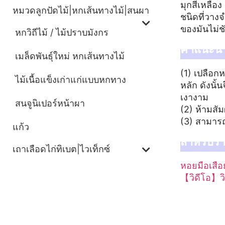
มุกสีเหลือง
หมวดลูกปัดไม้|หกเส้นทางไม้|สนผา
ชนิดที่วาง
ของมันไม่ช
หกวิถีไม้ / ไม้ปราบมังกร
คำแนะนำ
เมล็ดพันธุ์ใหม่ หกเส้นทางไม้
(1) เปลือก
ไม้เนื้อแข็งเก่าแก่แบบหกทาง
หลัก ดังนั
เงางาม
สนจูนิเปอร์หน้าผา
(2) ห้ามสั
(3) สามารถ
แก้ว
สำหรับราย
เถาเลือดไก่ทิเบต|ไวเท็กซ์
หอยมือเสือ
【วิดีโอ】ว
ข้อมูลเพิ่