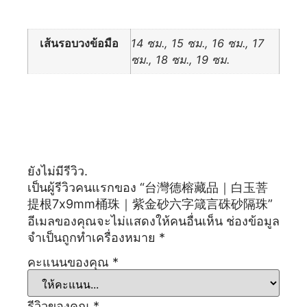
ข้อมูลเพิ่มเติม
เส้นรอบวงข้อมือ
14 ซม., 15 ซม., 16 ซม., 17
ซม., 18 ซม., 19 ซม.
รีวิว
ยังไม่มีรีวิว.
เป็นผู้รีวิวคนแรกของ “台灣德榕藏品｜白玉菩
提根7x9mm桶珠｜紫金砂六字箴言硃砂隔珠”
อีเมลของคุณจะไม่แสดงให้คนอื่นเห็น
ช่องข้อมูล
จำเป็นถูกทำเครื่องหมาย
*
คะแนนของคุณ
*
รีวิวของคุณ
*