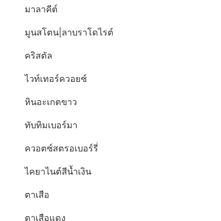
มาลาคีต์
มูนสโตน|ลาบราโดไรต์
คริสตัล
ไวท์เทอร์ควอยซ์
หินอะเกตขาว
ทับทิมเบอร์มา
ควอตซ์สตรอเบอร์รี่
ไคยาไนต์สีน้ำเงิน
ตาเสือ
ตาเสือแดง