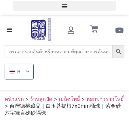
เข้าสู่ระบบสมาชิก / ลงทะเบียนสมาชิก
ความรู้เกี่ยวกับของสะสมโบราณ
ร้านลูกปัด
หินอาเกตแดงใต้
ทริดาคนา
เมล็ดโพธิ์
ลูกปัดไม้
แร่ที่ไม่ได้ย้อมสี
เกี่ยวกับ เดอ รง
TH
ZH_TW
EN
หน้าแรก
>
ร้านลูกปัด
>
เมล็ดโพธิ์
>
หยกขาวรากโพธิ์
JA
> 台灣德榕藏品｜白玉菩提根7x9mm桶珠｜紫金砂
VI
六字箴言硃砂隔珠