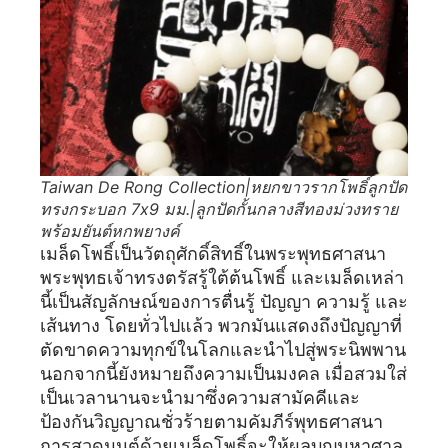
Taiwan De Rong Collection|หยกขาวรากโพธิ์ลูกปัด
ทรงกระบอก 7x9 มม.|ลูกปัดกั้นกลางสีทองม่วงทราย
พร้อมยันต์หกพยางค์
เมล็ดโพธิ์เป็นวัตถุศักดิ์สิทธิ์ในพระพุทธศาสนา
พระพุทธเจ้าทรงตรัสรู้ใต้ต้นโพธิ์ และเมล็ดเหล่า
นี้เป็นสัญลักษณ์ของการตื่นรู้ ปัญญา ความรู้ และ
เส้นทาง โดยทั่วไปแล้ว พวกมันแสดงถึงปัญญาที่
ตัดขาดความทุกข์ในโลกและนำไปสู่พระนิพพาน
นอกจากนี้ยังหมายถึงความเป็นมงคล เมื่อสวมใส่
เป็นเวลานานจะนำมาซึ่งความสามัคคีและ
ป้องกันวิญญาณชั่วร้ายตามคัมภีร์พุทธศาสนา
การสวดมนต์ด้วยเมล็ดโพธิ์จะให้ผลบุญมหาศาล