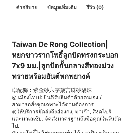
คำอธิบาย
ข้อมูลเพิ่มเติม
รีวิว (0)
คำอธิบาย
Taiwan De Rong Collection|
หยกขาวรากโพธิ์ลูกปัดทรงกระบอก
7x9 มม.|ลูกปัดกั้นกลางสีทองม่วง
ทรายพร้อมยันต์หกพยางค์
◎配飾：紫金砂六字箴言硃砂隔珠
◎ เมืองไทเป: ยินดีรับสินค้าด้วยตนเอง /
สามารถสั่งชุดเฉพาะได้ตามต้องการ
◎ให้บริการจัดส่งถึงฮ่องกง, มาเก๊า, สิงคโปร์
และมาเลเซีย. จัดส่งมาตรฐานถึงมือคุณในวันถัด
ไป.
◎รากโพธิ์ไม่ใช่รากของต้นไม้ แต่เป็นเมล็ดจาก