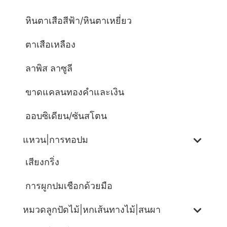
หินตาเสือสีฟ้า/หินตาเหยี่ยว
ตาเสือเหลือง
ลาพิส ลาซูลี
ขาดแคลนทองคำและเงิน
ออบซิเดียน/ซันสโตน
แหวน|การทอปม
เสียงกริ่ง
การผูกปมเชือกด้วยมือ
หมวดลูกปัดไม้|หกเส้นทางไม้|สนผา