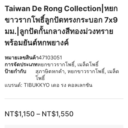
Taiwan De Rong Collection|หยก
ขาวรากโพธิ์ลูกปัดทรงกระบอก 7x9
มม.|ลูกปัดกั้นกลางสีทองม่วงทราย
พร้อมยันต์หกพยางค์
หมายเลขสินค้า
47103051
การจัดประเภท
หยกขาวรากโพธิ์
,
เมล็ดโพธิ์
ป้ายกำกับ
สุภาษิตหกคำ
,
หยกขาวรากโพธิ์
,
เมล็ด
โพธิ์
แบรนด์:
TIBUKKYO เดอ รง คอลเลกชัน
NT$
1,150
–
NT$
1,550