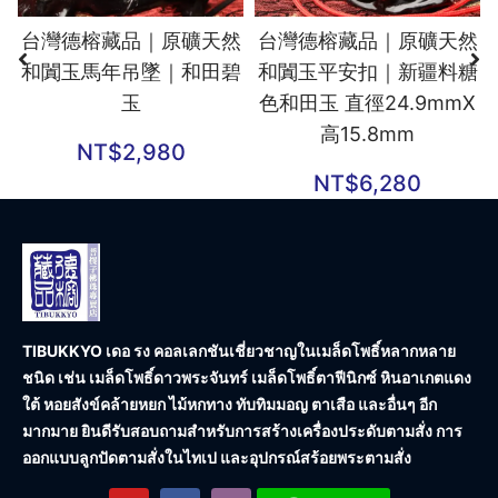
台灣德榕藏品｜原礦天然
台灣德榕藏品｜原礦天然
和闐玉馬年吊墜｜和田碧
和闐玉平安扣｜新疆料糖
玉
色和田玉 直徑24.9mmX
高15.8mm
NT$
2,980
NT$
6,280
TIBUKKYO เดอ รง คอลเลกชัน
เชี่ยวชาญในเมล็ดโพธิ์หลากหลาย
ชนิด เช่น เมล็ดโพธิ์ดาวพระจันทร์ เมล็ดโพธิ์ตาฟีนิกซ์ หินอาเกตแดง
ใต้ หอยสังข์คล้ายหยก ไม้หกทาง ทับทิมมอญ ตาเสือ และอื่นๆ อีก
มากมาย ยินดีรับสอบถามสำหรับการสร้างเครื่องประดับตามสั่ง การ
ออกแบบลูกปัดตามสั่งในไทเป และอุปกรณ์สร้อยพระตามสั่ง