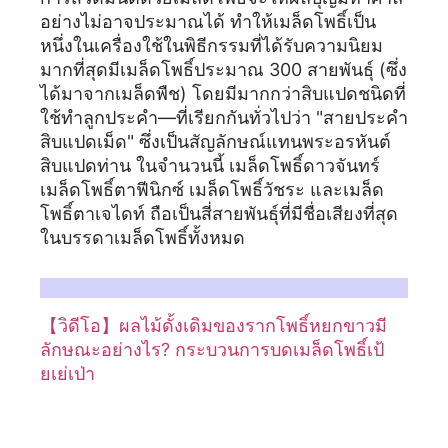
อย่างไม่อาจประมาณได้ ทำให้เมล็ดโพธิ์เป็น
หนึ่งในเครื่องใช้ในพิธีกรรมที่ได้รับความนิยม
มากที่สุดมีเมล็ดโพธิ์ประมาณ 300 สายพันธุ์ (ซึ่ง
ได้มาจากเมล็ดพืช) โดยมีมากกว่าสิบแปดชนิดที่
ใช้ทำลูกประคำ—ที่เรียกกันทั่วไปว่า "สายประคำ
สิบแปดเม็ด" ซึ่งเป็นสัญลักษณ์แทนพระอรหันต์
สิบแปดท่าน ในจำนวนนี้ เมล็ดโพธิ์ดาวจันทร์
เมล็ดโพธิ์ตาฟีนิกซ์ เมล็ดโพธิ์วัชระ และเมล็ด
โพธิ์ตาเจไดท์ ถือเป็นสี่สายพันธุ์ที่มีชื่อเสียงที่สุด
ในบรรดาเมล็ดโพธิ์ทั้งหมด
สำหรับรายละเอียดเพิ่มเติม กรุณาอ้างอิงบทความที่เกี่ยวข้องเกี่ยวกับรากโพธิ์หยกขาว:
【วิดีโอ】ผลไม้ดั้งเดิมของรากโพธิ์หยกขาวมี
ลักษณะอย่างไร? กระบวนการบดเมล็ดโพธิ์เป้
ยเย่เป่า