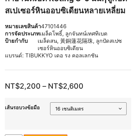
สเปเซอร์หินออบซิเดียนหลายเหลี่ยม
หมายเลขสินค้า
47101446
การจัดประเภท
เมล็ดโพธิ์
,
ลูกจันทน์เทศทิเบต
ป้ายกำกับ
เมล็ดสน
,
黃銅蓮花隔珠
,
ลูกปัดสเปซ
เซอร์หินออบซิเดียน
แบรนด์:
TIBUKKYO เดอ รง คอลเลกชัน
NT$
2,200
–
NT$
2,600
เส้นรอบวงข้อมือ