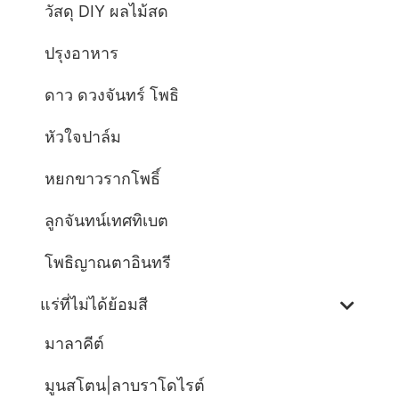
วัสดุ DIY ผลไม้สด
ปรุงอาหาร
ดาว ดวงจันทร์ โพธิ
หัวใจปาล์ม
หยกขาวรากโพธิ์
ลูกจันทน์เทศทิเบต
โพธิญาณตาอินทรี
แร่ที่ไม่ได้ย้อมสี
มาลาคีต์
มูนสโตน|ลาบราโดไรต์