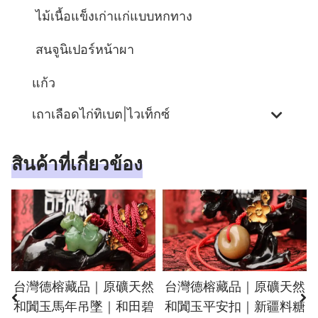
ไม้เนื้อแข็งเก่าแก่แบบหกทาง
สนจูนิเปอร์หน้าผา
แก้ว
เถาเลือดไก่ทิเบต|ไวเท็กซ์
สินค้าที่เกี่ยวข้อง
台灣德榕藏品｜原礦天然
台灣德榕藏品｜原礦天然
和闐玉馬年吊墜｜和田碧
和闐玉平安扣｜新疆料糖