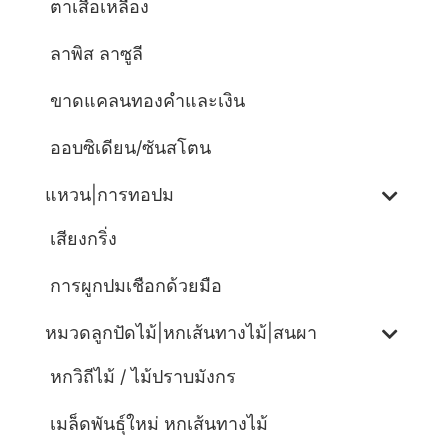
ตาเสือเหลือง
ลาพิส ลาซูลี
ขาดแคลนทองคำและเงิน
ออบซิเดียน/ซันสโตน
แหวน|การทอปม
เสียงกริ่ง
การผูกปมเชือกด้วยมือ
หมวดลูกปัดไม้|หกเส้นทางไม้|สนผา
หกวิถีไม้ / ไม้ปราบมังกร
เมล็ดพันธุ์ใหม่ หกเส้นทางไม้