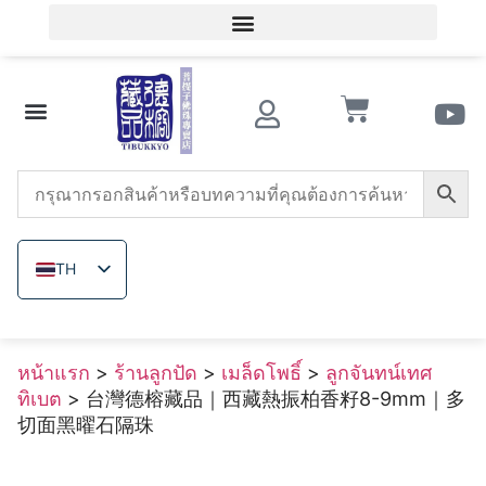
เข้าสู่ระบบสมาชิก / ลงทะเบียนสมาชิก
ความรู้เกี่ยวกับของสะสมโบราณ
ร้านลูกปัด
หินอาเกตแดงใต้
ทริดาคนา
เมล็ดโพธิ์
ลูกปัดไม้
แร่ที่ไม่ได้ย้อมสี
เกี่ยวกับ เดอ รง
TH
ZH_TW
EN
หน้าแรก
>
ร้านลูกปัด
>
เมล็ดโพธิ์
>
ลูกจันทน์เทศ
JA
ทิเบต
> 台灣德榕藏品｜西藏熱振柏香籽8-9mm｜多
VI
切面黑曜石隔珠