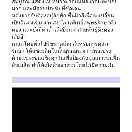
สมบูรณ์ แสดงให้เห็นว่ามีรอยแมลงกัดแทะน้อย
มาก และมีรอยประทับที่ชัดเจน
หลังจากจับต้องอยู่สักพัก พื้นผิวสีเนื้อจะเปลี่ยน
เป็นสีแดงเข้ม งามสง่าไม่แพ้เมล็ดพุทธรักษาคิง
คอง และยังมีค่าล้ำเลิศยิ่งกว่าสายพันธุ์คิงคอง
เสียอีก
เมล็ดโดยทั่วไปมีขนาดเล็ก สำหรับการดูแล
รักษา ให้แช่เมล็ดในน้ำอุ่นก่อน จากนั้นแปรง
ด้วยแปรงขนแข็งทุกวันเพื่อป้องกันฝุ่นเกาะบนพื้น
ผิวเมล็ด ทำให้เกิดผิวเงางามโดยไม่มีความมัน
วิดีโอที่เกี่ยวข้องกับลูกจันทน์เทศ