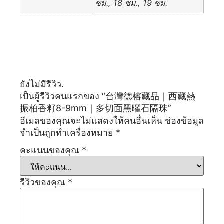
ซม., 18 ซม., 19 ซม.
รีวิว
ยังไม่มีรีวิว.
เป็นผู้รีวิวคนแรกของ “台灣德榕藏品｜西藏熱
振柏香籽8-9mm｜多切面黑曜石隔珠”
อีเมลของคุณจะไม่แสดงให้คนอื่นเห็น
ช่องข้อมูล
จำเป็นถูกทำเครื่องหมาย
*
คะแนนของคุณ
*
รีวิวของคุณ
*