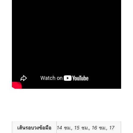
ข้อมูลเพิ่มเติม
เส้นรอบวงข้อมือ
14 ซม., 15 ซม., 16 ซม., 17