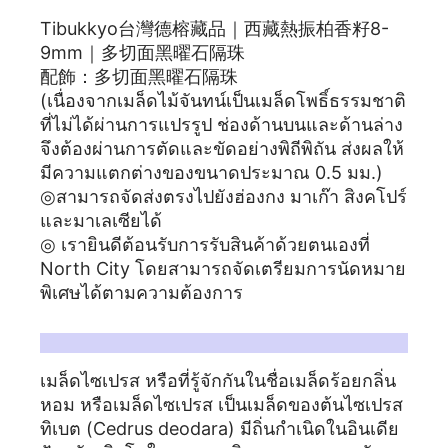
Tibukkyo台灣德榕藏品｜西藏熱振柏香籽8-
9mm｜多切面黑曜石隔珠
配飾：多切面黑曜石隔珠
(เนื่องจากเมล็ดไม้จันทน์เป็นเมล็ดโพธิ์ธรรมชาติ
ที่ไม่ได้ผ่านการแปรรูป ช่องด้านบนและด้านล่าง
จึงต้องผ่านการตัดและขัดอย่างพิถีพิถัน ส่งผลให้
มีความแตกต่างของขนาดประมาณ 0.5 มม.)
◎สามารถจัดส่งตรงไปยังฮ่องกง มาเก๊า สิงคโปร์
และมาเลเซียได้
◎ เรายินดีต้อนรับการรับสินค้าด้วยตนเองที่
North City โดยสามารถจัดเตรียมการนัดหมาย
พิเศษได้ตามความต้องการ
เมล็ดเสาวรส
เมล็ดไซเปรส หรือที่รู้จักกันในชื่อเมล็ดร้อยกลิ่น
หอม หรือเมล็ดไซเปรส เป็นเมล็ดของต้นไซเปรส
ทิเบต (Cedrus deodara) มีถิ่นกำเนิดในอินเดีย