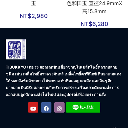
玉
色和田玉 直徑24.9mmX
高15.8mm
NT$
2,980
NT$
6,280
TIBUKKYO เดอ รง คอลเลกชัน
เชี่ยวชาญในเมล็ดโพธิ์หลากหลาย
ชนิด เช่น เมล็ดโพธิ์ดาวพระจันทร์ เมล็ดโพธิ์ตาฟีนิกซ์ หินอาเกตแดง
ใต้ หอยสังข์คล้ายหยก ไม้หกทาง ทับทิมมอญ ตาเสือ และอื่นๆ อีก
มากมาย ยินดีรับสอบถามสำหรับการสร้างเครื่องประดับตามสั่ง การ
ออกแบบลูกปัดตามสั่งในไทเป และอุปกรณ์สร้อยพระตามสั่ง