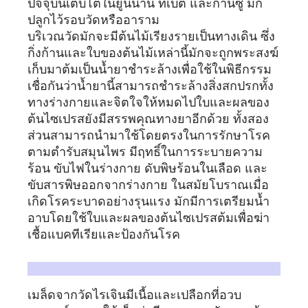
ปัจจุบันเติบโตในยูนนาน ทิเบต และกานซู มัก
ปลูกไว้รอบวัดหรืออาราม
บริเวณวัดมักจะมีต้นไม้เรียงรายเป็นทางเดิน ซึ่ง
กิ่งก้านและใบของต้นไม้เหล่านี้มักจะถูกพระสงฆ์
เก็บมาต้มเป็นน้ำยาชำระล้างเพื่อใช้ในพิธีกรรม
เชื่อกันว่าน้ำยานี้สามารถชำระล้างสิ่งสกปรกทั้ง
ทางร่างกายและจิตใจให้หมดไปใบและผลของ
ต้นไซเปรสยังมีสรรพคุณทางยาอีกด้วย ทั้งสอง
ส่วนสามารถนำมาใช้โดยตรงในการรักษาโรค
ตามตำรับสมุนไพร มีฤทธิ์ในการระบายความ
ร้อน ขับไฟในร่างกาย ดับพิษร้อนในเลือด และ
ขับสารพิษออกจากร่างกาย ในสมัยโบราณเมื่อ
เกิดโรคระบาดอย่างรุนแรง มักมีการเตรียมน้ำ
อาบโดยใช้ใบและผลของต้นไซเปรสต้มเพื่อฆ่า
เชื้อแบคทีเรียและป้องกันโรค
ลักษณะของฝีมือการทำงาน:
เมล็ดจากวัดไรเจินมีเนื้อและเปลือกที่อวบ