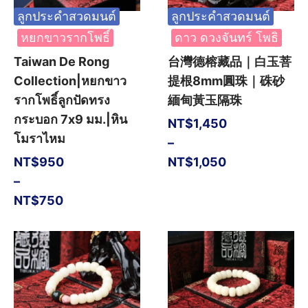
ลูกประคำสวดมนต์
ลูกประคำสวดมนต์
หยกขาวรากโพธิ์
ดาว ดวงจันทร์ โพธิ
Taiwan De Rong
台灣德榕藏品｜白玉菩
Collection|หยกขาว
提根8mm圓珠｜硃砂
รากโพธิ์ลูกปัดทรง
緬甸黃玉隔珠
กระบอก 7x9 มม.|หิน
NT$
1,450
โมราไหม
–
NT$
950
NT$
1,050
–
NT$
750