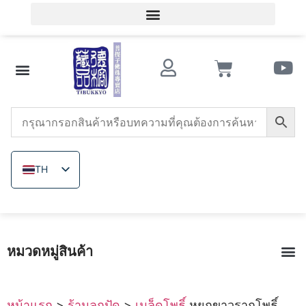
เข้าสู่ระบบสมาชิก / ลงทะเบียนสมาชิก
ความรู้เกี่ยวกับของสะสมโบราณ
ร้านลูกปัด
หินอาเกตแดงใต้
ทริดาคนา
เมล็ดโพธิ์
ลูกปัดไม้
แร่ที่ไม่ได้ย้อมสี
เกี่ยวกับ เดอ รง
TH
ZH_TW
EN
JA
หมวดหมู่สินค้า
VI
เมล็ดโพธิ
หินอาเกตแดงใต้
หินอาเกตแดงยุคสงครามรัฐ
ทับทิม
ทริดาคน
แร่ที่ไม
หมวดลูกปัดไม้|หกเส้นทา
แหวน|เครื่องประดับแกะสลักพระพุทธรูป
การทอปม
เถาเลือดไก่ทิ
หน้าแรก
>
ร้านลูกปัด
>
เมล็ดโพธิ์
หยกขาวรากโพธิ์