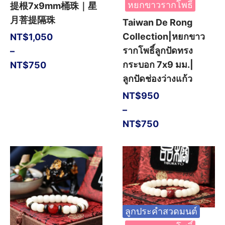
หยกขาวรากโพธิ์
提根7x9mm桶珠｜星
月菩提隔珠
Taiwan De Rong
Collection|หยกขาว
NT$
1,050
รากโพธิ์ลูกปัดทรง
–
กระบอก 7x9 มม.|
NT$
750
ลูกปัดช่องว่างแก้ว
NT$
950
–
NT$
750
ลูกประคำสวดมนต์