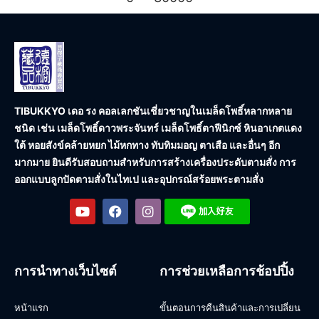
TIBUKKYO เดอ รง คอลเลกชัน
เชี่ยวชาญในเมล็ดโพธิ์หลากหลาย
ชนิด เช่น เมล็ดโพธิ์ดาวพระจันทร์ เมล็ดโพธิ์ตาฟีนิกซ์ หินอาเกตแดง
ใต้ หอยสังข์คล้ายหยก ไม้หกทาง ทับทิมมอญ ตาเสือ และอื่นๆ อีก
มากมาย ยินดีรับสอบถามสำหรับการสร้างเครื่องประดับตามสั่ง การ
ออกแบบลูกปัดตามสั่งในไทเป และอุปกรณ์สร้อยพระตามสั่ง
การนำทางเว็บไซต์
การช่วยเหลือการช้อปปิ้ง
หน้าแรก
ขั้นตอนการคืนสินค้าและการเปลี่ยน