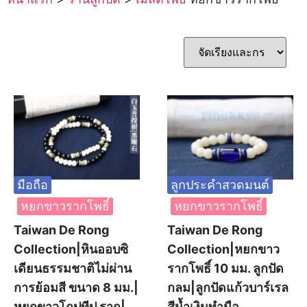
มือถือ
ลูกประคำสวดมนต์
หยกขาวรากโพธิ์
หยกขาวรากโพธิ์
Taiwan De Rong
Taiwan De Rong
Collection|หินออบซิ
Collection|หยกขาว
เดียนธรรมชาติไม่ผ่าน
รากโพธิ์ 10 มม. ลูกปัด
การย้อมสี ขนาด 8 มม.|
กลม|ลูกปัดแก้วบาร์เรล
หยกขาวโถปทีป ราก|
สีน้ำเงินทำมือ