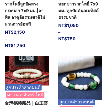
รากโพธิ์ลูกปัดทรง
หยกขาวรากโพธิ์ 7x9
กระบอก 7x9 มม.|ลา
มม.|ลูกปัดคั่นอเมทิสต์
พิส ลาซูลีธรรมชาติไม่
ธรรมชาติ
ผ่านการย้อมสี
NT$
1,050
NT$
2,150
–
–
NT$
750
NT$
1,750
ลูกประคำสวดมนต์
ดาว ดวงจันทร์ โพธิ
ลูกประคำสวดมนต์
台灣德榕藏品｜白玉菩