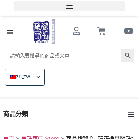
會員登入/會員註冊
文玩知識
串珠商店 Store
南紅瑪瑙
菩提子
木珠類
原礦無染色礦石
關於德榕
ZH_TW
EN
JA
TH
商品分類
VI
菩提子
南紅瑪瑙
戰國紅瑪瑙
緬甸黃玉
硨磲
原礦無染色礦石
木珠類｜六道木｜崖柏
戒指｜佛像飾品雕刻
琉璃
繩結編織
西藏雞血藤｜金剛藤
首頁
>
串珠商店 Store
> 商品標籤為 “蓮花造型隔珠”