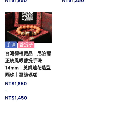
NT$
1,850
NT$
1,350
手珠
菩提子
台灣德榕藏品｜尼泊爾
正統鳳眼菩提手珠
14mm｜黃銅蓮花造型
隔珠｜蠶絲瑪瑙
NT$
1,650
–
NT$
1,450