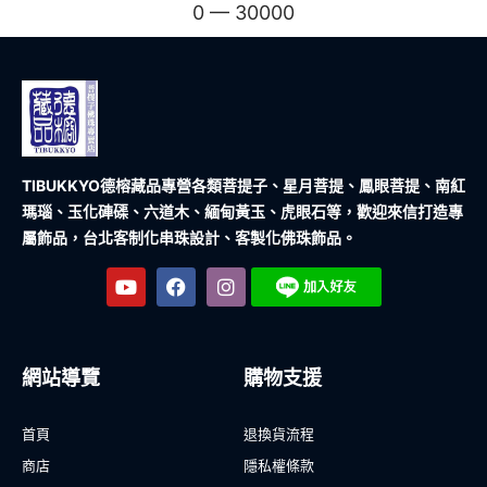
0
—
30000
TIBUKKYO德榕藏品
專營各類菩提子、星月菩提、鳳眼菩提、南紅
瑪瑙、玉化硨磲、六道木、緬甸黃玉、虎眼石等，歡迎來信打造專
屬飾品，台北客制化串珠設計、客製化佛珠飾品。
網站導覽
購物支援
首頁
退換貨流程
商店
隱私權條款