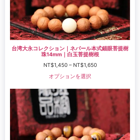
台湾大永コレクション｜ネパール本式錨眼菩提樹
珠14mm｜白玉菩提樹根
NT$
1,450
–
NT$
1,650
オプションを選択