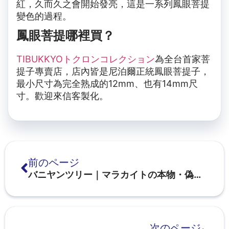
紅，久而久之會開始發亮，這是一系列鳳眼菩提
變色的過程。
鳳眼菩提哪裡買？
TIBUKKYOトクロンコレクション
為全台首家菩
提子專賣店，店內皆是尼泊爾正統鳳眼菩提子，
最小尺寸為完全熟成的12mm、也有14mm尺
寸。歡迎來信客製化。
前のページ
バニヤンツリー｜マラカイトの本物・偽物の見分け方図鑑
次のページ