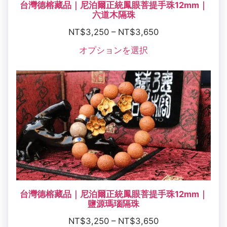
台灣德榕藏品｜尼泊爾正統鳳眼菩提手珠12mm｜
六道木隔珠
NT$
3,250
–
NT$
3,650
オプションを選択
台灣德榕藏品｜尼泊爾正統鳳眼菩提手珠12mm｜
鹽源瑪瑙隔珠
NT$
3,250
–
NT$
3,650