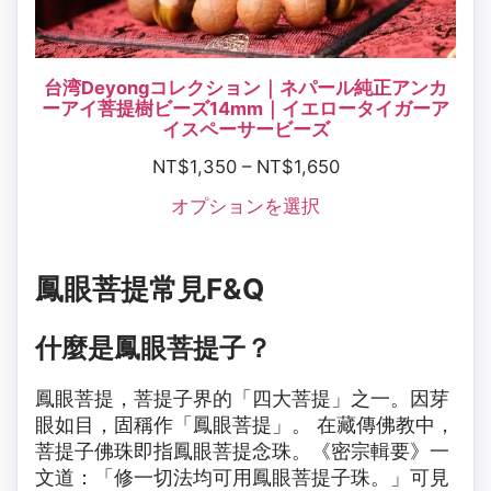
台湾Deyongコレクション｜ネパール純正アンカ
ーアイ菩提樹ビーズ14mm｜イエロータイガーア
イスペーサービーズ
NT$
1,350
–
NT$
1,650
オプションを選択
鳳眼菩提常見F&Q
什麼是鳳眼菩提子？
鳳眼菩提，菩提子界的「四大菩提」之一。因芽
眼如目，固稱作「鳳眼菩提」。 在藏傳佛教中，
菩提子佛珠即指鳳眼菩提念珠。《密宗輯要》一
文道：「修一切法均可用鳳眼菩提子珠。」可見