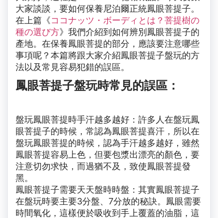
大家談談，要如何保養尼泊爾正統鳳眼菩提子。
在上篇《
ココナッツ・ボーディとは？菩提樹の
種の選び方
》我們介紹到如何辨別鳳眼菩提子的
產地。在保養鳳眼菩提的部分，應該要注意哪些
事項呢？本篇將跟大家介紹鳳眼菩提子盤玩的方
法以及常見容易犯錯的誤區。
鳳眼菩提子盤玩時常見的誤區：
盤玩鳳眼菩提時手汗越多越好：許多人在盤玩鳳
眼菩提子的時候，常認為鳳眼菩提喜汗，所以在
盤玩鳳眼菩提的時候，認為手汗越多越好，雖然
鳳眼菩提容易上色，但要包漿出漂亮的顏色，要
注意切勿求快，而過猶不及，致使鳳眼菩提發
黑。
鳳眼菩提子需要天天盤時時盤：其實鳳眼菩提子
在盤玩時要主要3分盤、7分放的秘訣。鳳眼需要
時間氧化，這樣便於吸收到手上覆蓋的油脂，這