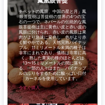
鳳凰眼菩提
チベットの鳳眼、中国の星と月」鳳
眼菩提樹は菩提樹の世界の4つの宝
石の一つで、ネパールの伝統的な鳳
眼菩提樹は主に黄色い皮と赤い皮の
鳳眼に分けられ、赤い皮の鳳眼は果
肉がより急速に変色し、色がより赤
く鮮やかである。天然完熟パイナッ
プル、11ミリメートル未満の種子は
非常にまれであり、価格は非常に高
く、熟した果実の種のほとんどは
13〜15ミリメートルの間に落ち
る、一部の人々はまた、パイナップ
ルのふりをするために酸っぱい日付
カーネルを使用しています。
今すぐ購入