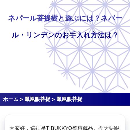
ネパール菩提樹と遊ぶには？ネパー
ル・リンデンのお手入れ方法は？
ホーム
>
鳳凰眼菩提
>
鳳凰眼菩提
大家好，這裡是TIBUKKYO德榕藏品。今天要跟