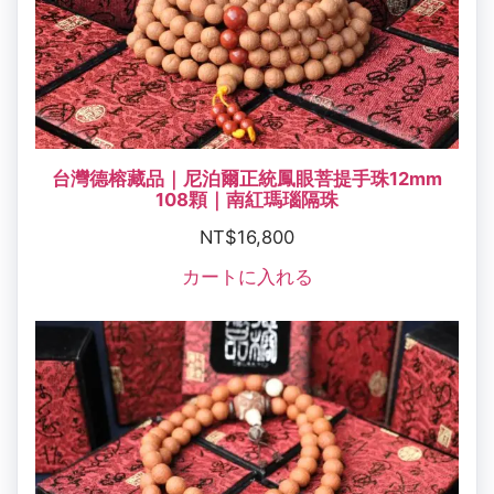
台灣德榕藏品｜尼泊爾正統鳳眼菩提手珠12mm
108顆｜南紅瑪瑙隔珠
NT$
16,800
カートに入れる