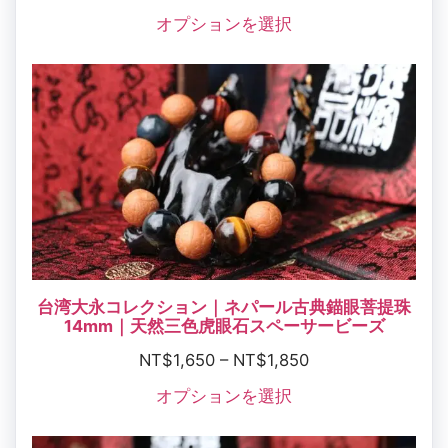
オプションを選択
台湾大永コレクション｜ネパール古典錨眼菩提珠
14mm｜天然三色虎眼石スペーサービーズ
NT$
1,650
–
NT$
1,850
オプションを選択