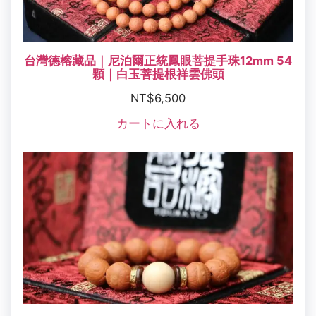
台灣德榕藏品｜尼泊爾正統鳳眼菩提手珠12mm 54
顆｜白玉菩提根祥雲佛頭
NT$
6,500
カートに入れる