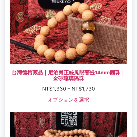
台灣德榕藏品｜尼泊爾正統鳳眼菩提14mm圓珠｜
金砂琉璃隔珠
NT$
1,330
–
NT$
1,730
オプションを選択