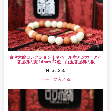
台湾大龍コレクション｜ネパール産アンカーアイ
菩提樹の実 14mm 27粒｜白玉菩提樹の根
NT$
2,250
カートに入れる