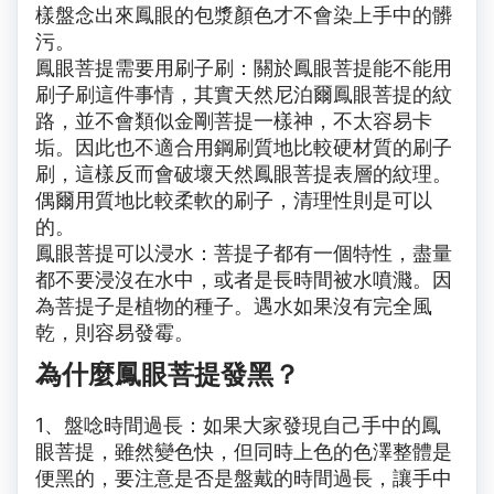
樣盤念出來鳳眼的包漿顏色才不會染上手中的髒
污。
鳳眼菩提需要用刷子刷：關於鳳眼菩提能不能用
刷子刷這件事情，其實天然尼泊爾鳳眼菩提的紋
路，並不會類似金剛菩提一樣神，不太容易卡
垢。因此也不適合用鋼刷質地比較硬材質的刷子
刷，這樣反而會破壞天然鳳眼菩提表層的紋理。
偶爾用質地比較柔軟的刷子，清理性則是可以
的。
鳳眼菩提可以浸水：菩提子都有一個特性，盡量
都不要浸沒在水中，或者是長時間被水噴濺。因
為菩提子是植物的種子。遇水如果沒有完全風
乾，則容易發霉。
為什麼鳳眼菩提發黑？
1、盤唸時間過長：如果大家發現自己手中的鳳
眼菩提，雖然變色快，但同時上色的色澤整體是
便黑的，要注意是否是盤戴的時間過長，讓手中