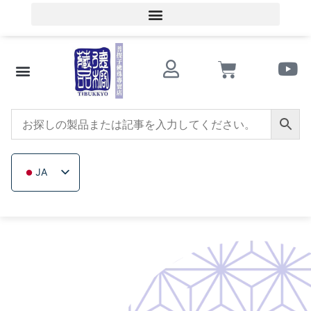
会員ログイン／会員登録
文化的知識
ビーズショップ
サザンレッドアゲート
トリカブト
イチジクの木
木製ビーズ
未加工無色鉱石
会社概要
JA
ZH_TW
EN
TH
VI