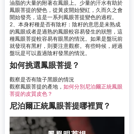
油脂的大量的附著在鳳眼上。少量的汗水有助於
鳳眼菩提的變色，從黃皮開始變紅，久而久之會
開始發亮，這是一系列鳳眼菩提變色的過程。
2、本身籽種是否有陰籽：陰籽的意思是未熟成
的鳳眼或者是過熟的鳳眼較容易發生的狀態，這
種鳳眼菩提較容易有眼黑的情況。如果是盤玩前
就發現有黑籽，則要注意觀察。有些時候，經過
盤玩是可以蓋過陰籽發黑的情況。
如何挑選鳳眼菩提？
觀察是否有陰子黑眼的情況
觀察鳳眼菩提的產地，
如何分別尼泊爾正統鳳眼
菩提的皮質皮色？
尼泊爾正統鳳眼菩提哪裡買？