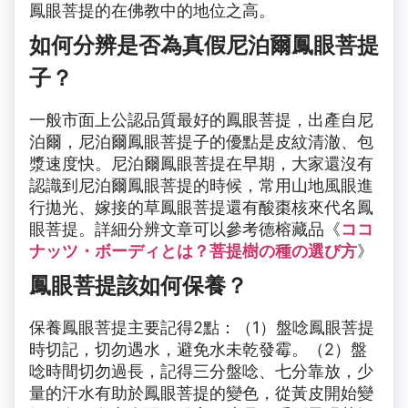
鳳眼菩提的在佛教中的地位之高。
如何分辨是否為真假尼泊爾鳳眼菩提
子？
一般市面上公認品質最好的鳳眼菩提，出產自尼
泊爾，尼泊爾鳳眼菩提子的優點是皮紋清澈、包
漿速度快。尼泊爾鳳眼菩提在早期，大家還沒有
認識到尼泊爾鳳眼菩提的時候，常用山地風眼進
行拋光、嫁接的草鳳眼菩提還有酸棗核來代名鳳
眼菩提。詳細分辨文章可以參考德榕藏品《
ココ
ナッツ・ボーディとは？菩提樹の種の選び方
》
鳳眼菩提該如何保養？
保養鳳眼菩提主要記得2點：（1）盤唸鳳眼菩提
時切記，切勿遇水，避免水未乾發霉。（2）盤
唸時間切勿過長，記得三分盤唸、七分靠放，少
量的汗水有助於鳳眼菩提的變色，從黃皮開始變