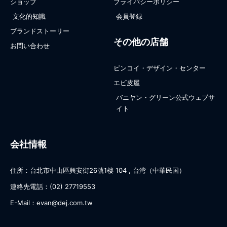
ショップ
プライバシーポリシー
文化的知識
会員登録
ブランドストーリー
その他の店舗
お問い合わせ
ピンコイ・デザイン・センター
エビ皮屋
バニヤン・グリーン公式ウェブサ
イト
会社情報
住所：台北市中山區興安街26號1樓 104 , 台湾（中華民国）
連絡先電話：(02) 27719553
E-Mail：evan@dej.com.tw