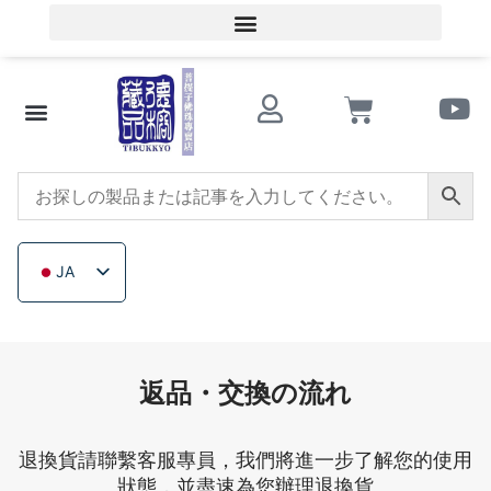
会員ログイン／会員登録
文化的知識
ビーズショップ
サザンレッドアゲート
トリカブト
イチジクの木
木製ビーズ
未加工無色鉱石
会社概要
JA
ZH_TW
EN
TH
返品・交換の流れ
VI
退換貨請聯繫客服專員，我們將進一步了解您的使用
狀態，並盡速為您辦理退換貨