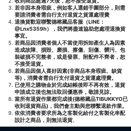
收到商品超過7天後，恕不接受退貨。
若非因本身瑕疵，例如客人選錯手圍部分，則需
要請消費者需自行支付退貨之貨運處理費
退換貨歡迎聯繫德榕藏品客服（LINE：
@Lnx5359h），我們將盡速協助您處理退換貨
事宜。
若商品因消費者個人不當使用拆卸產生人為因素
造成故障、損毀、磨損、擦傷、刮傷、髒污、包
裝破損不完整者，或是發票、附配件不齊者，恕
不接受退貨。
若商品因個人喜好因素(非商品本身瑕疵、缺貨
等)，消費者需自行支付退貨之貨運處理費。
已使用之購物金於完成結帳後即不再有效，退貨
申請成立後也無法取回優惠券，敬請見諒。
當所有退貨作業都完成後(德榕藏品TIBUKKYO已
收到退貨商品)，我們會主動與您聯繫退款作業。
依依消費者要求所為之客製化給付之客製化串配
設計之商品，則無法退貨
。