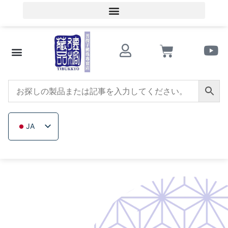
会員ログイン／会員登録
文化的知識
ビーズショップ
サザンレッドアゲート
トリカブト
イチジクの木
木製ビーズ
未加工無色鉱石
会社概要
JA
ZH_TW
EN
TH
VI