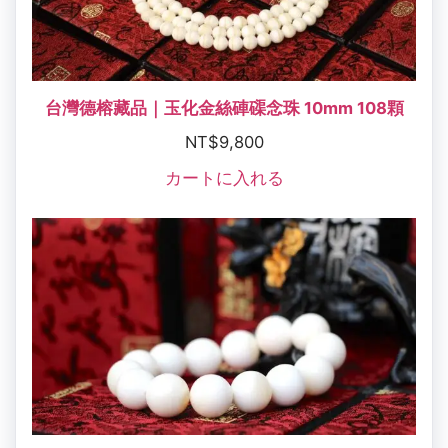
台灣德榕藏品｜玉化金絲硨磲念珠 10mm 108顆
NT$
9,800
カートに入れる