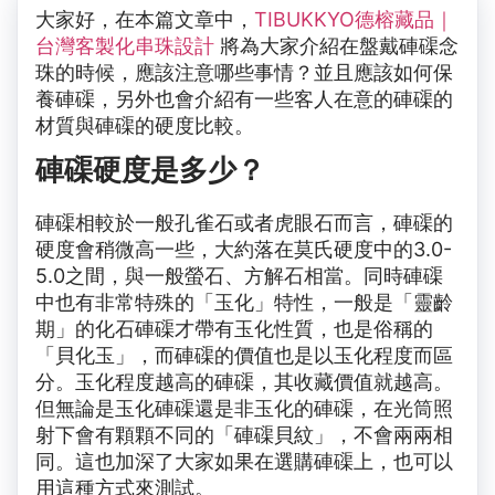
大家好，在本篇文章中，
TIBUKKYO德榕藏品｜
台灣客製化串珠設計
將為大家介紹在盤戴硨磲念
珠的時候，應該注意哪些事情？並且應該如何保
養硨磲，另外也會介紹有一些客人在意的硨磲的
材質與硨磲的硬度比較。
硨磲硬度是多少？
硨磲相較於一般孔雀石或者虎眼石而言，硨磲的
硬度會稍微高一些，大約落在莫氏硬度中的3.0-
5.0之間，與一般螢石、方解石相當。同時硨磲
中也有非常特殊的「玉化」特性，一般是「
靈齡
期」的化石硨磲才帶有玉化性質，也是俗稱的
「貝化玉」，而硨磲的價值也是以玉化程度而區
分。玉化程度越高的硨磲，其收藏價值就越高。
但無論是玉化硨磲還是非玉化的硨磲，在光筒照
射下會有顆顆不同的「硨磲貝紋」，不會兩兩相
同。這也加深了大家如果在選購硨磲上，也可以
用這種方式來測試。