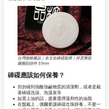
台灣德榕藏品｜全玉化硨磲龍牌｜祥雲乘龍
圖雕刻掛件 51mm
硨磲應該如何保養？
切勿碰到強酸強鹼物質的清潔劑，或者是戴
著硨磲洗澡、泡溫泉等
如需上油的話，盡量選擇溫和性的油脂
在盤戴上，偶爾要讓硨磲念珠靜養，不要一