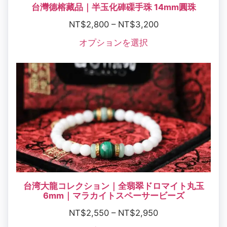
台灣德榕藏品｜半玉化硨磲手珠 14mm圓珠
NT$
2,800
–
NT$
3,200
オプションを選択
台湾大龍コレクション｜全翡翠ドロマイト丸玉
6mm｜マラカイトスペーサービーズ
NT$
2,550
–
NT$
2,950