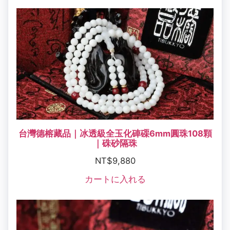
台灣德榕藏品｜冰透級全玉化硨磲6mm圓珠108顆
｜硃砂隔珠
NT$
9,880
カートに入れる