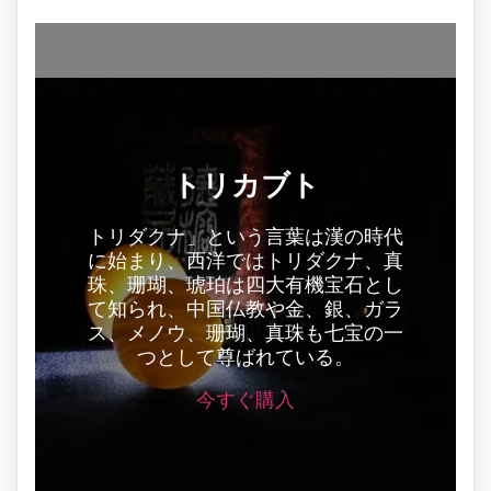
トリカブト
トリダクナ」という言葉は漢の時代
に始まり、西洋ではトリダクナ、真
珠、珊瑚、琥珀は四大有機宝石とし
て知られ、中国仏教や金、銀、ガラ
ス、メノウ、珊瑚、真珠も七宝の一
つとして尊ばれている。
今すぐ購入