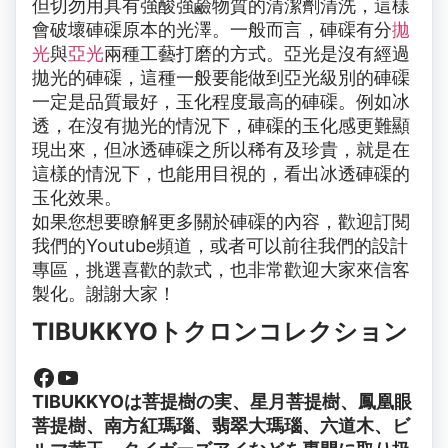
但切勿用具有強酸強鹼物質的清潔劑清洗，這樣
會破壞硨磲原本的光澤。一般而言，硨磲有分
拋
光
與
亞光
兩種工藝打磨的方式。亞光是沒有經過
拋光的硨磲，這種一般要能做到亞光級別的硨磲
一定是品質最好，玉化程度最高的硨磲。例如冰
透，在沒有拋光的情況下，硨磲的玉化感更難顯
現出來，但冰透硨磲之所以稀有及珍貴，就是在
這樣的情況下，也能用目視的，看出冰透硨磲的
玉化效果。
如果您想要瞭解更多關於硨磲的內容，歡迎訂閱
我們的Youtube頻道，或者可以前往我們的設計
專區，挑選喜歡的款式，也非常歡迎大家來信客
製化。謝謝大家！
TIBUKKYOトクロンコレクション
TIBUKKYOは菩提樹の実、星月菩提樹、鳳凰眼
菩提樹、南方紅瑪瑙、翡翠大瑪瑙、六道木、ビ