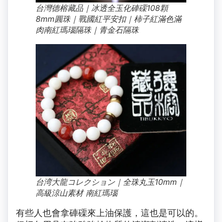
台灣德榕藏品｜冰透全玉化硨磲108顆
8mm圓珠｜戰國紅平安扣｜柿子紅滿色滿
肉南紅瑪瑙隔珠｜青金石隔珠
台湾大龍コレクション｜全珠丸玉10mm｜
高級涼山素材 南紅瑪瑙
有些人也會拿硨磲來上油保護，這也是可以的。