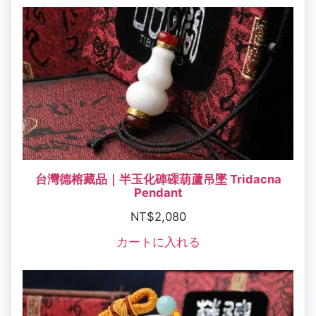
台灣德榕藏品｜半玉化硨磲葫蘆吊墜 Tridacna
Pendant
NT$
2,080
カートに入れる