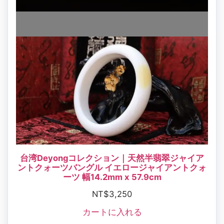
台湾Deyongコレクション｜天然半翡翠ジャイア
ントクォーツバングル イエロージャイアントクォ
ーツ 幅14.2mm x 57.9cm
NT$
3,250
カートに入れる