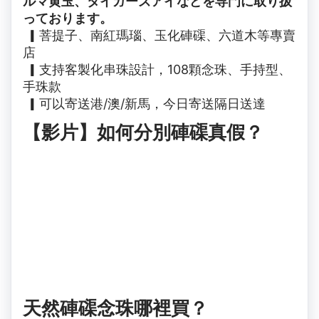
ルマ黄玉、タイガーズアイなどを専門に取り扱
っております。
▎菩提子、南紅瑪瑙、玉化硨磲、六道木等專賣
店
▎支持客製化串珠設計，108顆念珠、手持型、
手珠款
▎可以寄送港/澳/新馬，今日寄送隔日送達
【影片】如何分別硨磲真假？
天然硨磲念珠哪裡買？