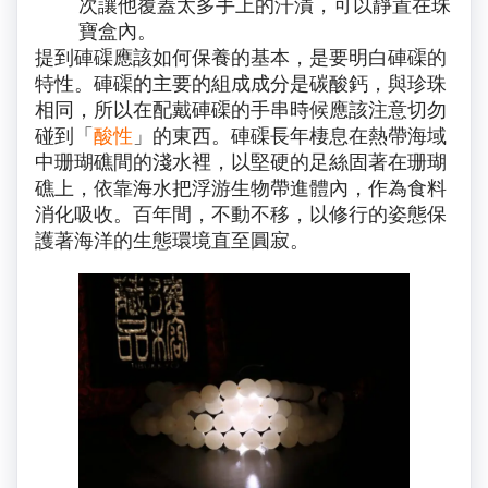
次讓他覆蓋太多手上的汗漬，可以靜置在珠
寶盒內。
提到硨磲應該如何保養的基本，是要明白硨磲的
特性。硨磲的主要的組成成分是碳酸鈣，與珍珠
相同，所以在配戴硨磲的手串時候應該注意切勿
碰到「
酸性
」的東西。硨磲長年棲息在熱帶海域
中珊瑚礁間的淺水裡，以堅硬的足絲固著在珊瑚
礁上，依靠海水把浮游生物帶進體內，作為食料
消化吸收。百年間，不動不移，以修行的姿態保
護著海洋的生態環境直至圓寂。