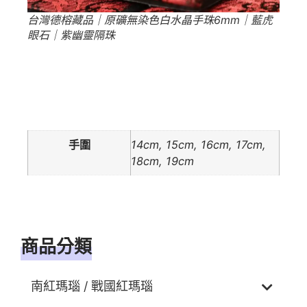
台灣德榕藏品｜原礦無染色白水晶手珠6mm｜藍虎
眼石｜紫幽靈隔珠
額外資訊
手圍
14cm, 15cm, 16cm, 17cm,
18cm, 19cm
商品分類
南紅瑪瑙 / 戰國紅瑪瑙