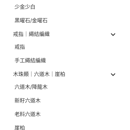
少金少白
黑曜石/金曜石
戒指｜繩結編織
戒指
手工繩結編織
木珠類｜六道木｜崖柏
六道木/降龍木
新籽六道木
老料六道木
崖柏