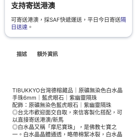
支持寄送港澳
可寄送港澳，採SAF快遞運送，平日今日寄送
隔
日送達
。
描述
額外資訊
描述
TIBUKKYO台灣德榕藏品｜原礦無染色白水晶
手珠6mm｜藍虎眼石｜紫幽靈隔珠
配飾：原礦無染色藍虎眼石｜紫幽靈隔珠
◎台北市歡迎面交自取，來信客製化搭配，可
以直接寄送港澳/新馬
◎白水晶又稱「摩尼寶珠」，是佛教七寶之
一。白水晶晶體通透，略帶棉絮冰裂，白水晶