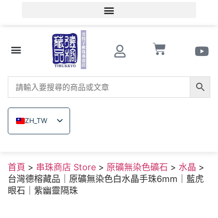
會員登入/會員註冊
文玩知識
串珠商店 Store
南紅瑪瑙
菩提子
木珠類
原礦無染色礦石
關於德榕
ZH_TW
EN
JA
首頁
>
串珠商店 Store
>
原礦無染色礦石
>
水晶
>
TH
台灣德榕藏品｜原礦無染色白水晶手珠6mm｜藍虎
VI
眼石｜紫幽靈隔珠