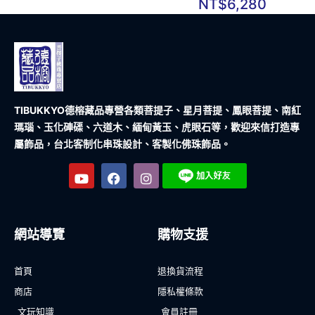
NT$
6,280
TIBUKKYO德榕藏品
專營各類菩提子、星月菩提、鳳眼菩提、南紅
瑪瑙、玉化硨磲、六道木、緬甸黃玉、虎眼石等，歡迎來信打造專
屬飾品，台北客制化串珠設計、客製化佛珠飾品。
網站導覽
購物支援
首頁
退換貨流程
商店
隱私權條款
文玩知識
會員註冊