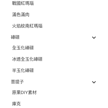
戰國紅瑪瑙
滿色滿肉
火焰紋南紅瑪瑙
硨磲
全玉化硨磲
冰透全玉化硨磲
半玉化硨磲
菩提子
原果DIY素材
庫克