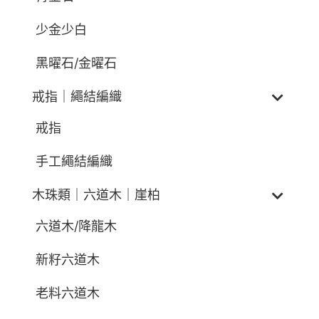
少金少白
黑曜石/金曜石
戒指｜繩結編織
戒指
手工繩結編織
木珠類｜六道木｜崖柏
六道木/降龍木
新籽六道木
老料六道木