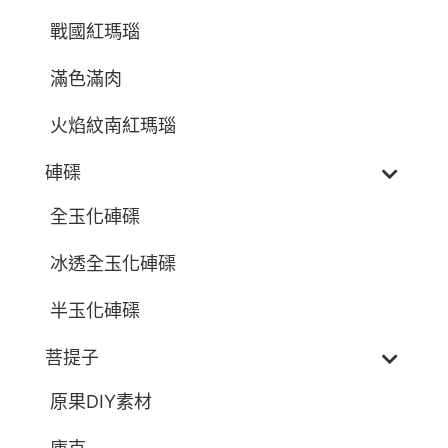
戰國紅瑪瑙
滿色滿肉
火焰紋南紅瑪瑙
硨磲
全玉化硨磲
冰透全玉化硨磲
半玉化硨磲
菩提子
原果DIY素材