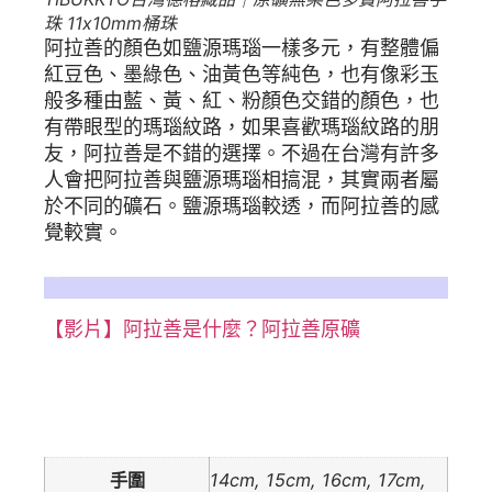
珠 11x10mm桶珠
阿拉善的顏色如鹽源瑪瑙一樣多元，有整體偏
紅豆色、墨綠色、油黃色等純色，也有像彩玉
般多種由藍、黃、紅、粉顏色交錯的顏色，也
有帶眼型的瑪瑙紋路，如果喜歡瑪瑙紋路的朋
友，阿拉善是不錯的選擇。不過在台灣有許多
人會把阿拉善與鹽源瑪瑙相搞混，其實兩者屬
於不同的礦石。鹽源瑪瑙較透，而阿拉善的感
覺較實。
更多詳細情形，阿拉善相關文章參考：
【影片】阿拉善是什麼？阿拉善原礦
額外資訊
手圍
14cm, 15cm, 16cm, 17cm,