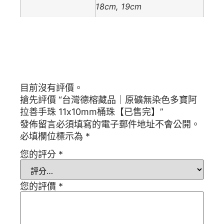
18cm, 19cm
商品評價
目前沒有評價。
搶先評價 “台灣德榕藏品｜原礦無染色多寶阿
拉善手珠 11x10mm桶珠【已售完】”
發佈留言必須填寫的電子郵件地址不會公開。
必填欄位標示為
*
您的評分
*
您的評價
*