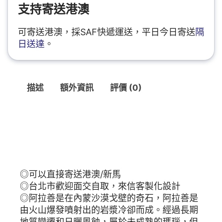
支持寄送港澳
可寄送港澳，採SAF快遞運送，平日今日寄送
隔
日送達
。
描述
額外資訊
評價 (0)
描述
TIBUKKYO台灣德榕藏品｜原礦無染色多寶阿拉善手珠 11x10mm桶珠
◎可以直接寄送港澳/新馬
◎台北市歡迎面交自取，來信客製化設計
◎阿拉善是在內蒙沙漠戈壁的奇石，阿拉善是
由火山爆發噴射出的岩漿冷卻而成。經過長期
地質變遷和日曬風蝕，屬於未成熟的瑪瑙，但