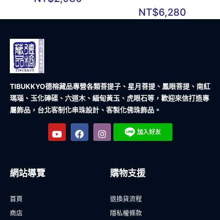
NT$
6,280
TIBUKKYO德榕藏品
專營各類菩提子、星月菩提、鳳眼菩提、南紅
瑪瑙、玉化硨磲、六道木、緬甸黃玉、虎眼石等，歡迎來信打造專
屬飾品，台北客制化串珠設計、客製化佛珠飾品。
網站導覽
購物支援
首頁
退換貨流程
商店
隱私權條款