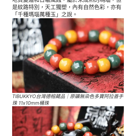
是紋路特別，天工獨塑，內有自然色彩，亦有
「千種瑪瑙萬種玉」之說。
TIBUKKYO台灣德榕藏品｜原礦無染色多寶阿拉善手
珠 11x10mm桶珠