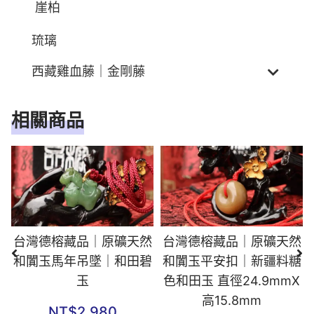
崖柏
琉璃
西藏雞血藤｜金剛藤
相關商品
台灣德榕藏品｜原礦天然
台灣德榕藏品｜原礦天然
和闐玉馬年吊墜｜和田碧
和闐玉平安扣｜新疆料糖
玉
色和田玉 直徑24.9mmX
高15.8mm
NT$
2,980