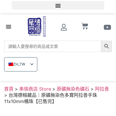
會員登入/會員註冊
文玩知識
串珠商店 Store
南紅瑪瑙
菩提子
木珠類
原礦無染色礦石
關於德榕
ZH_TW
EN
JA
首頁
>
串珠商店 Store
>
原礦無染色礦石
>
阿拉善
TH
> 台灣德榕藏品｜原礦無染色多寶阿拉善手珠
VI
11x10mm桶珠【已售完】