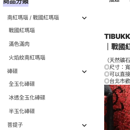
商品分類
南紅瑪瑙 / 戰國紅瑪瑙
描述
戰國紅瑪瑙
TIBU
滿色滿肉
｜戰國
火焰紋南紅瑪瑙
（天然礦石
◎尺寸：寬21
硨磲
◎可以直接
◎台北市
全玉化硨磲
冰透全玉化硨磲
半玉化硨磲
菩提子