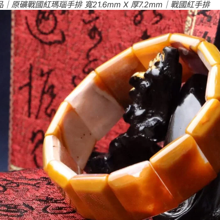
｜原礦戰國紅瑪瑙手排 寬21.6mm X 厚7.2mm｜戰國紅手排