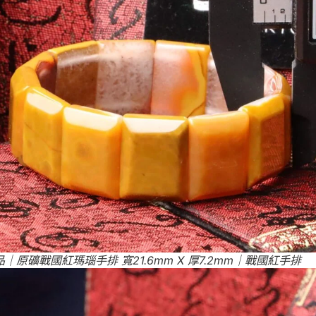
｜原礦戰國紅瑪瑙手排 寬21.6mm X 厚7.2mm｜戰國紅手排