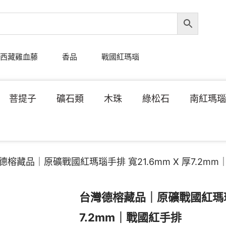
西藏雞血藤
香品
戰國紅瑪瑙
菩提子
礦石類
木珠
綠松石
南紅瑪
德榕藏品｜原礦戰國紅瑪瑙手排 寬21.6mm X 厚7.2m
台灣德榕藏品｜原礦戰國紅瑪瑙手
7.2mm｜戰國紅手排