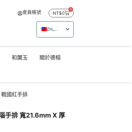
0
會員帳號
NT$
0
ZH_TW
EN
JA
瑙
和闐玉
關於德榕
TH
VI
m｜戰國紅手排
排 寬21.6mm X 厚