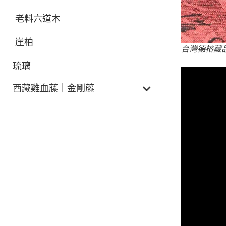
老料六道木
崖柏
台灣德榕藏品
琉璃
西藏雞血藤｜金剛藤