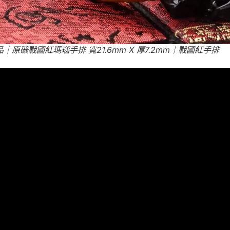
｜原礦戰國紅瑪瑙手排 寬21.6mm X 厚7.2mm｜戰國紅手排