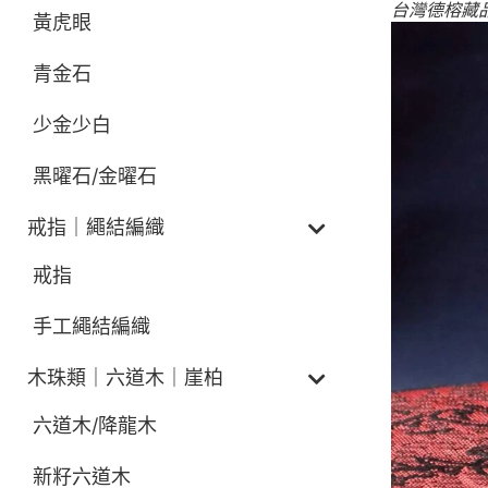
台灣德榕藏品
黃虎眼
青金石
少金少白
黑曜石/金曜石
戒指｜繩結編織
戒指
手工繩結編織
木珠類｜六道木｜崖柏
六道木/降龍木
新籽六道木