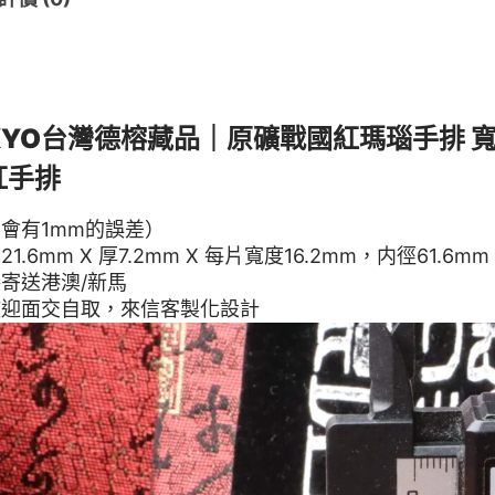
KKYO台灣德榕藏品｜原礦戰國紅瑪瑙手
排 寬
紅手排
會有1mm的誤差）
.6mm X 厚7.2mm X 每片寬度16.2mm，内徑61.6mm
寄送港澳/新馬
歡迎面交自取，來信客製化設計