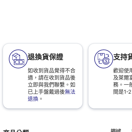
退換貨保證
支持
如收到貨品覺得不合
歡迎使用
適，請在收到貨品後
及萊爾
立即與我們聯繫。如
務。一
已上手盤戴過後
無法
間是1-
退換
。
描述