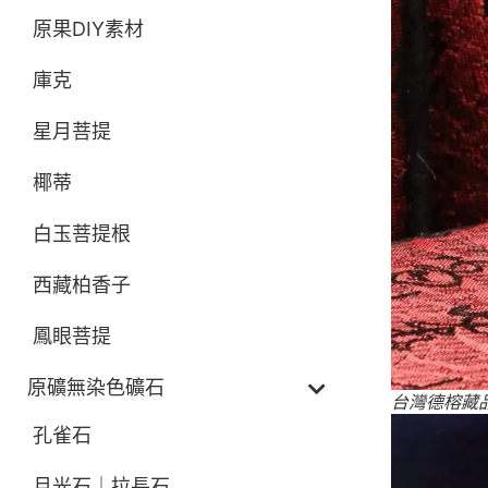
原果DIY素材
庫克
星月菩提
椰蒂
白玉菩提根
西藏柏香子
鳳眼菩提
原礦無染色礦石
台灣德榕藏品
孔雀石
月光石｜拉長石