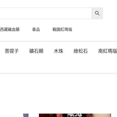
西藏雞血藤
香品
戰國紅瑪瑙
菩提子
礦石類
木珠
綠松石
南紅瑪