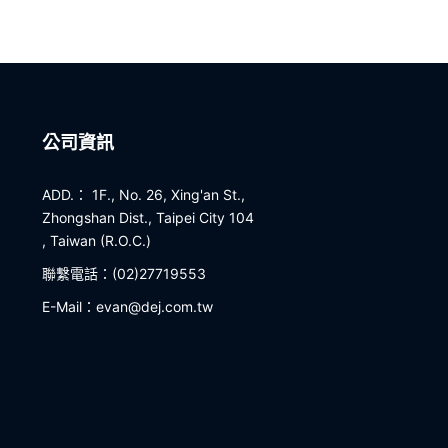
公司資訊
ADD.： 1F., No. 26, Xing'an St.,
Zhongshan Dist., Taipei City 104
, Taiwan (R.O.C.)
聯繫電話：(02)27719553
E-Mail：evan@dej.com.tw