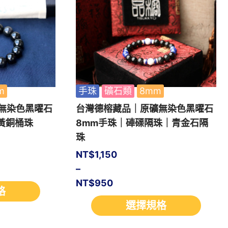
m
手珠
礦石類
8mm
無染色黑曜石
台灣德榕藏品｜原礦無染色黑曜石
黃銅桶珠
8mm手珠｜硨磲隔珠｜青金石隔
珠
NT$
1,150
–
NT$
950
格
選擇規格