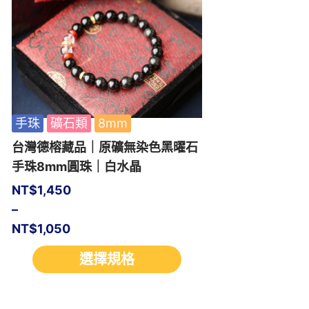
手珠
礦石類
8mm
台灣德榕藏品｜原礦無染色黑曜石
手珠8mm圓珠｜白水晶
NT$
1,450
–
NT$
1,050
選擇規格