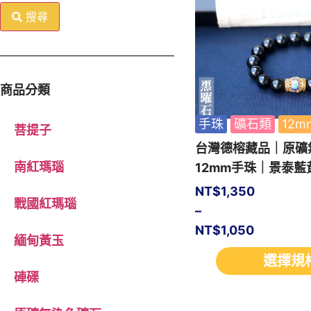
搜尋
商品分類
手珠
礦石類
12m
菩提子
台灣德榕藏品｜原礦
南紅瑪瑙
12mm手珠｜景泰藍
NT$
1,350
戰國紅瑪瑙
–
NT$
1,050
緬甸黃玉
選擇規
硨磲