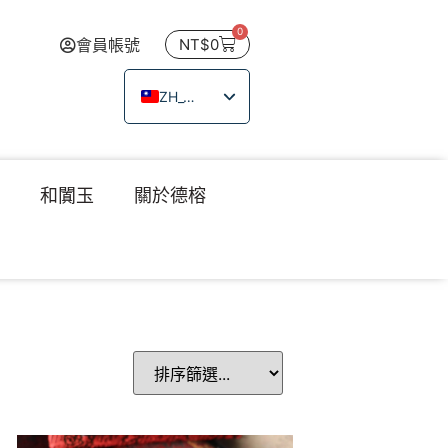
0
會員帳號
NT$
0
ZH_TW
EN
JA
瑙
和闐玉
關於德榕
TH
VI