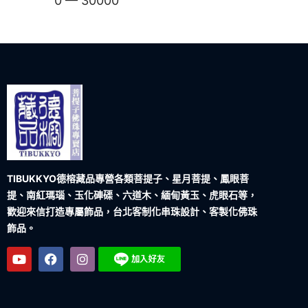
0
—
30000
TIBUKKYO德榕藏品
專營各類菩提子、星月菩提、鳳眼菩
提、南紅瑪瑙、玉化硨磲、六道木、緬甸黃玉、虎眼石等，
歡迎來信打造專屬飾品，台北客制化串珠設計、客製化佛珠
飾品。