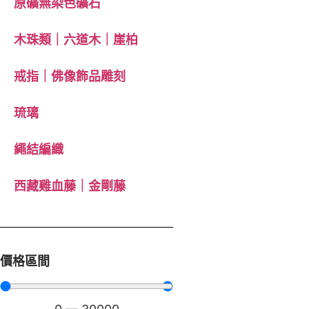
原礦無染色礦石
木珠類｜六道木｜崖柏
戒指｜佛像飾品雕刻
琉璃
繩結編織
西藏雞血藤｜金剛藤
價格區間