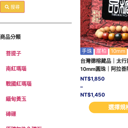
搜尋
商品分類
手珠
崖柏
10mm
菩提子
台灣德榕藏品｜太行
南紅瑪瑙
10mm圓珠｜阿拉善
NT$
1,850
戰國紅瑪瑙
–
NT$
1,450
緬甸黃玉
選擇規
硨磲