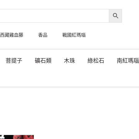
西藏雞血藤
香品
戰國紅瑪瑙
菩提子
礦石類
木珠
綠松石
南紅瑪