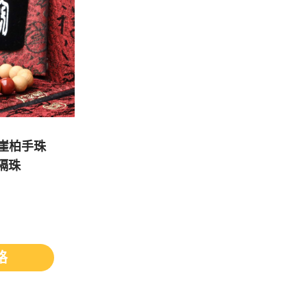
崖柏手珠
隔珠
格