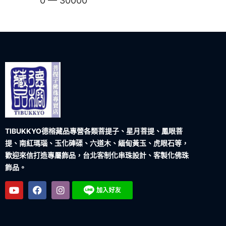
0
—
30000
TIBUKKYO德榕藏品
專營各類菩提子、星月菩提、鳳眼菩
提、南紅瑪瑙、玉化硨磲、六道木、緬甸黃玉、虎眼石等，
歡迎來信打造專屬飾品，台北客制化串珠設計、客製化佛珠
飾品。