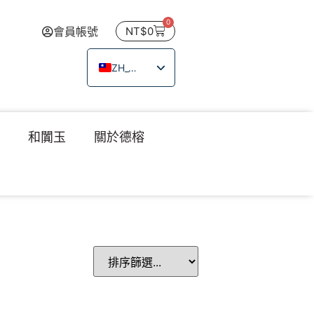
0
會員帳號
NT$
0
ZH_TW
EN
JA
瑙
和闐玉
關於德榕
TH
VI