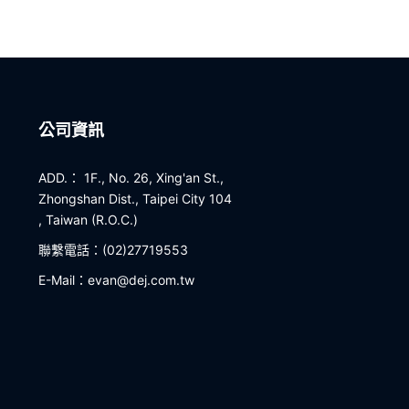
公司資訊
ADD.： 1F., No. 26, Xing'an St.,
Zhongshan Dist., Taipei City 104
, Taiwan (R.O.C.)
聯繫電話：(02)27719553
E-Mail：evan@dej.com.tw