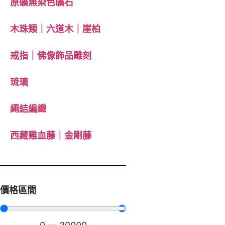
原礦無染色礦石
木珠類｜六道木｜崖柏
戒指｜佛像飾品雕刻
琉璃
繩結編織
西藏雞血藤｜金剛藤
價格區間