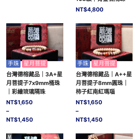
NT$
4,800
手珠
星月菩提
手珠
星月菩提
台灣德榕藏品｜3A+星
台灣德榕藏品｜A++星
月菩提子7x9mm桶珠
月菩提子8mm圓珠｜
｜彩繪琉璃隔珠
柿子紅南紅瑪瑙
NT$
1,650
NT$
1,650
–
–
NT$
1,450
NT$
1,450