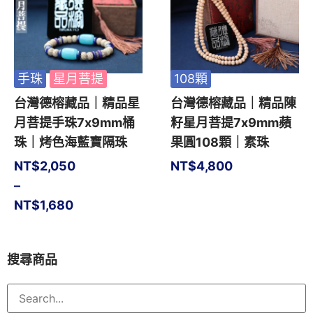
手珠
星月菩提
108顆
台灣德榕藏品｜精品星
台灣德榕藏品｜精品陳
月菩提手珠7x9mm桶
籽星月菩提7x9mm蘋
珠｜烤色海藍寶隔珠
果圓108顆｜素珠
NT$
2,050
NT$
4,800
–
NT$
1,680
搜尋商品