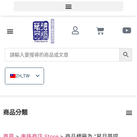
會員登入/會員註冊
文玩知識
串珠商店 Store
南紅瑪瑙
菩提子
木珠類
原礦無染色礦石
關於德榕
ZH_TW
EN
JA
TH
商品分類
VI
菩提子
南紅瑪瑙
戰國紅瑪瑙
緬甸黃玉
硨磲
原礦無染色礦石
木珠類｜六道木｜崖柏
戒指｜佛像飾品雕刻
琉璃
繩結編織
西藏雞血藤｜金剛藤
首頁
>
串珠商店 Store
> 商品標籤為 “星月菩提