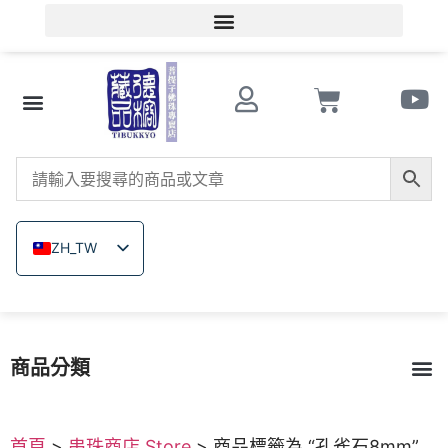
會員登入/會員註冊
文玩知識
串珠商店 Store
南紅瑪瑙
菩提子
木珠類
原礦無染色礦石
關於德榕
ZH_TW
EN
JA
TH
商品分類
VI
菩提子
南紅瑪瑙
戰國紅瑪瑙
緬甸黃玉
硨磲
原礦無染色礦石
木珠類｜六道木｜崖柏
戒指｜佛像飾品雕刻
琉璃
繩結編織
西藏雞血藤｜金剛藤
首頁
>
串珠商店 Store
> 商品標籤為 “孔雀石8mm”