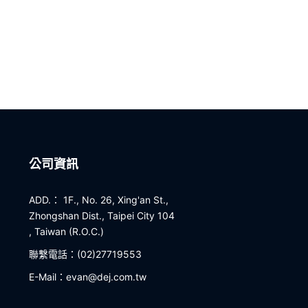
公司資訊
ADD.： 1F., No. 26, Xing'an St.,
Zhongshan Dist., Taipei City 104
, Taiwan (R.O.C.)
聯繫電話：(02)27719553
E-Mail：evan@dej.com.tw