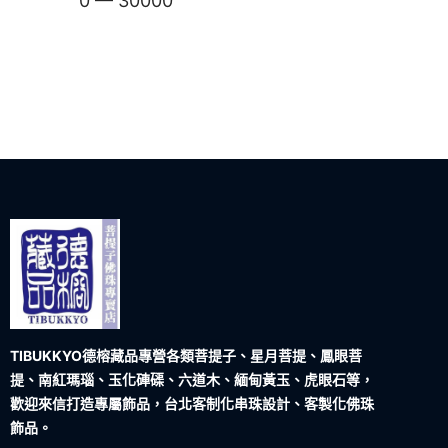
0
—
30000
TIBUKKYO德榕藏品
專營各類菩提子、星月菩提、鳳眼菩
提、南紅瑪瑙、玉化硨磲、六道木、緬甸黃玉、虎眼石等，
歡迎來信打造專屬飾品，台北客制化串珠設計、客製化佛珠
飾品。