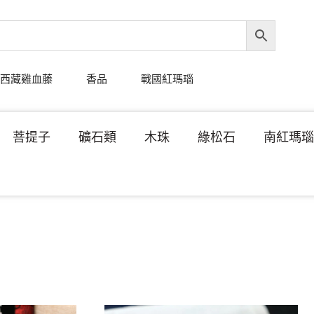
西藏雞血藤
香品
戰國紅瑪瑙
菩提子
礦石類
木珠
綠松石
南紅瑪