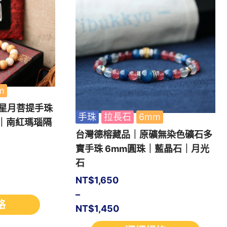
m
+星月菩提手珠
手珠
拉長石
6mm
木｜南紅瑪瑙隔
台灣德榕藏品｜原礦無染色礦石多
寶手珠 6mm圓珠｜藍晶石｜月光
石
NT$
1,650
–
格
NT$
1,450