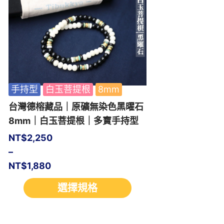
手持型
白玉菩提根
8mm
台灣德榕藏品｜原礦無染色黑曜石
8mm｜白玉菩提根｜多寶手持型
NT$
2,250
–
NT$
1,880
選擇規格