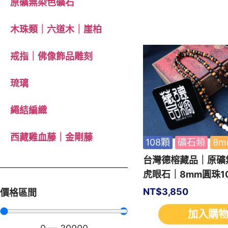
原礦無染色礦石
木珠類｜六道木｜崖柏
戒指｜佛像飾品雕刻
琉璃
繩結編織
西藏雞血藤｜金剛藤
108顆
礦石類
8m
台灣德榕藏品｜原礦
虎眼石｜8mm圓珠1
NT$
3,850
價格區間
加入購