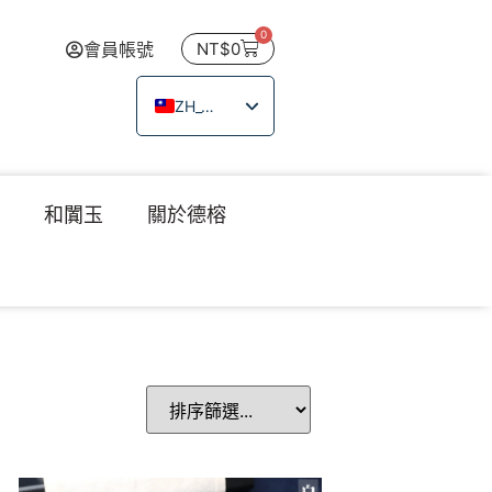
0
會員帳號
NT$
0
ZH_TW
EN
JA
瑙
和闐玉
關於德榕
TH
VI