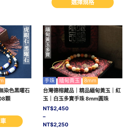
選擇規格
m
手珠
緬甸黃玉
8mm
無染色黑曜石
台灣德榕藏品｜精品緬甸黃玉｜紅
08顆
玉｜白玉多寶手珠 8mm圓珠
NT$
2,450
–
物車
NT$
2,250