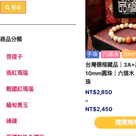
搜尋
商品分類
手珠
六道木
10m
菩提子
台灣德榕藏品｜3A
南紅瑪瑙
10mm圓珠｜六道
珠
戰國紅瑪瑙
NT$
2,850
–
緬甸黃玉
NT$
2,450
硨磲
選擇規