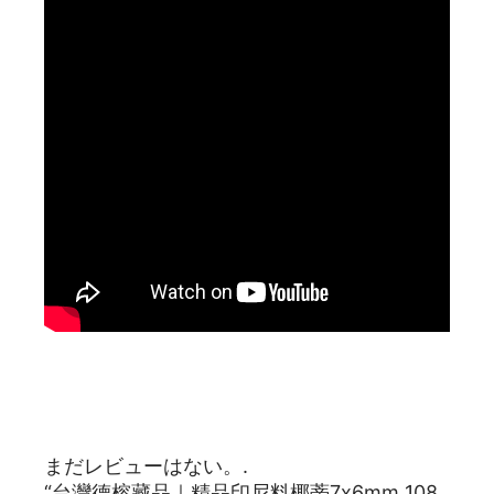
レビュー
まだレビューはない。.
“台灣德榕藏品｜精品印尼料椰蒂7x6mm 108