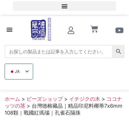
会員ログイン／会員登録
文化的知識
ビーズショップ
サザンレッドアゲート
トリカブト
イチジクの木
木製ビーズ
未加工無色鉱石
会社概要
JA
ZH_TW
EN
ホーム
>
ビーズショップ
>
イチジクの木
>
ココナ
TH
ッツの茎
> 台灣德榕藏品｜精品印尼料椰蒂7x6mm
VI
108顆｜戰國紅瑪瑙｜孔雀石隔珠