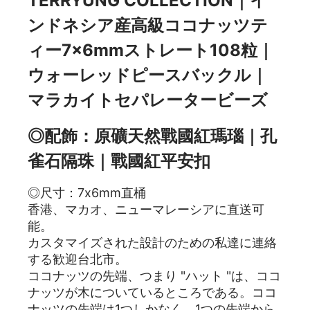
TERRYUNG COLLECTION｜イ
ンドネシア産高級ココナッツテ
ィー7×6mmストレート108粒｜
ウォーレッドピースバックル｜
マラカイトセパレータービーズ
◎配飾：原礦天然戰國紅瑪瑙｜孔
雀石隔珠｜戰國紅平安扣
◎尺寸：7x6mm直桶
香港、マカオ、ニューマレーシアに直送可
能。
カスタマイズされた設計のための私達に連絡
する歓迎台北市。
ココナッツの先端、つまり "ハット "は、ココ
ナッツが木についているところである。ココ
ナッツの先端は1つしかなく、1つの先端から