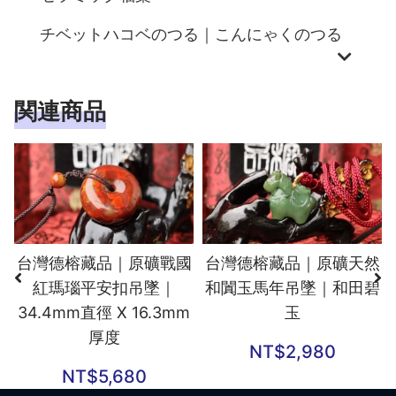
チベットハコベのつる｜こんにゃくのつる
関連商品
台灣德榕藏品｜原礦戰國
台灣德榕藏品｜原礦天然
紅瑪瑙平安扣吊墜｜
和闐玉馬年吊墜｜和田碧
34.4mm直徑 X 16.3mm
玉
厚度
NT$
2,980
NT$
5,680