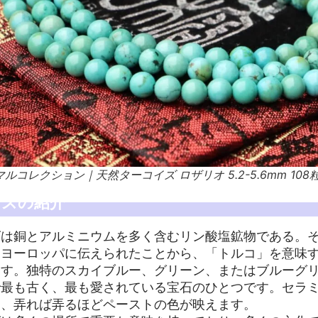
コレクション｜天然ターコイズ ロザリオ 5.2-5.6mm 108粒 
イズの紹介
ズは銅とアルミニウムを多く含むリン酸塩鉱物である。
ヨーロッパに伝えられたことから、「トルコ」を意味するフ
ます。独特のスカイブルー、グリーン、またはブルーグ
で最も古く、最も愛されている宝石のひとつです。セラ
り、弄れば弄るほどペーストの色が映えます。