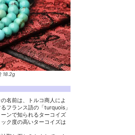
18.2g
その名前は、トルコ商人によ
ランス語の「turquois」
リーンで知られるターコイズ
ミック度の高いターコイズは