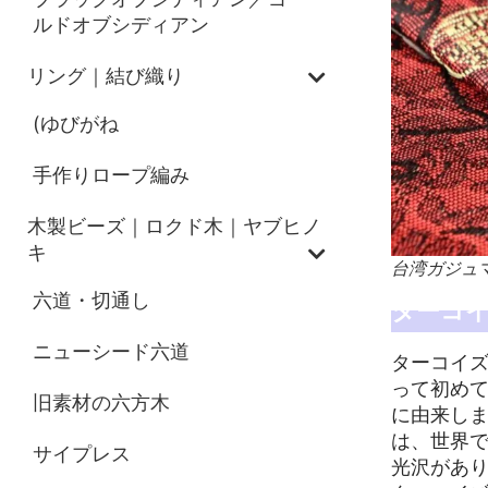
ルドオブシディアン
リング｜結び織り
(ゆびがね
手作りロープ編み
木製ビーズ｜ロクド木｜ヤブヒノ
キ
台湾ガジュマル
六道・切通し
ターコ
ニューシード六道
ターコイ
って初めて
旧素材の六方木
に由来し
は、世界
サイプレス
光沢があ