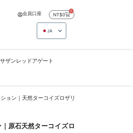
0
会員口座
NT$
0
JA
ZH_TW
EN
TH
サザンレッドアゲート
VI
クション｜天然ターコイズロザリ
ン｜原石天然ターコイズロ