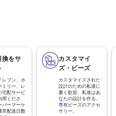
引換をサ
カスタマイ
ト
ズ・ビーズ
イレブン、ホ
カスタマイズされた
ァミリー、レ
設計のための私達に
の宅配サービ
書く歓迎、私達はあ
利用くださ
なたの設計を作る。
ーパーマーケ
専有
ビーズのアクセ
通常配達日数
サリー。