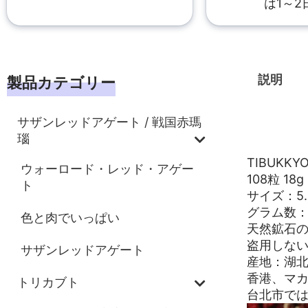
は1～2
説明
製品カテゴリー
サザンレッドアゲート / 戦国赤瑪
説明
瑙
TIBUKK
ウォーロード・レッド・アゲー
108粒 18g
ト
サイズ：5.
グラム数：1
色と肉でいっぱい
天然鉱石
盗用しない
サザンレッドアゲート
産地：湖
香港、マ
トリカブト
台北市で