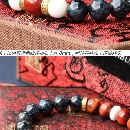
品｜原礦無染色藍彼得石手珠 8mm｜阿拉善隔珠｜硨磲隔珠