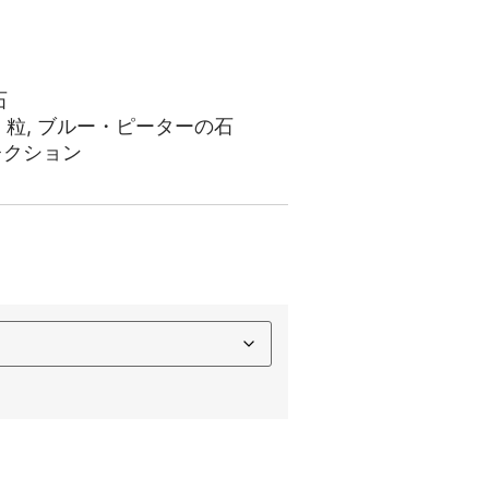
石
,
粒
,
ブルー・ピーターの石
レクション