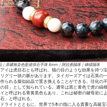
品｜原礦無染色藍彼得石手珠 8mm｜阿拉善隔珠｜硨磲隔珠
ズアイは虎目石とも呼ばれ、猫の目のような効果を持つ
ィリグリー状の脈があります。タイガーズアイは石英の
ら作られる擬似結晶で置き換えることができる。珪化の
鷹の目」として知られている。通常は黒と黄色で虎の縞
アイと呼ばれる青黄黒色もあり、これは秘密の鍵母岩に
宝石」と呼ばれる。
ンドライトとともに、世界で5本の指に入る貴重な高級宝