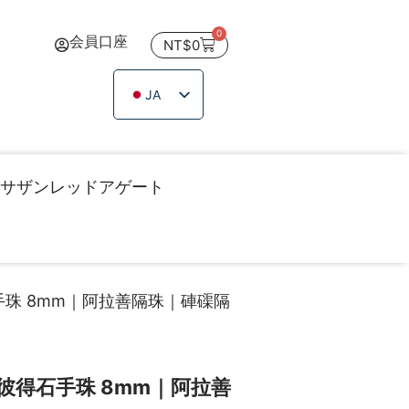
0
会員口座
NT$
0
JA
ZH_TW
EN
TH
サザンレッドアゲート
VI
珠 8mm｜阿拉善隔珠｜硨磲隔
彼得石手珠 8mm｜阿拉善