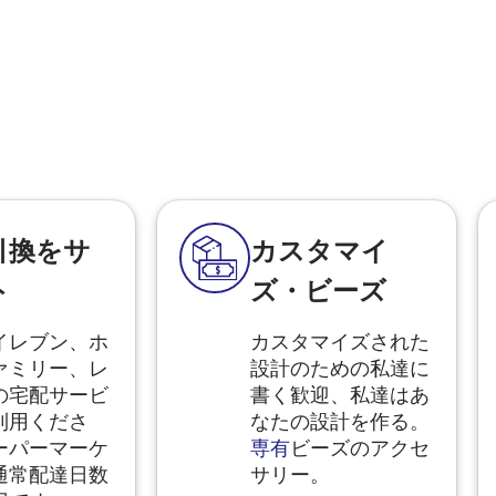
引換をサ
カスタマイ
ト
ズ・ビーズ
イレブン、ホ
カスタマイズされた
ァミリー、レ
設計のための私達に
の宅配サービ
書く歓迎、私達はあ
利用くださ
なたの設計を作る。
ーパーマーケ
専有
ビーズのアクセ
通常配達日数
サリー。