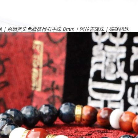
品｜原礦無染色藍彼得石手珠 8mm｜阿拉善隔珠｜硨磲隔珠