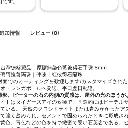
日です。
追加情報
レビュー (0)
KYO台灣德榕藏品｜原礦無染色藍彼得石手珠 8mm
原礦阿拉善隔珠｜硨磲｜紅彼得石隔珠
対面でのミーティングを歓迎します/カスタマイズされ
カオ・シンガポールへ発送、平日翌日配達。
撮影。ピーターの石の内側の質感は、屋外の光のほうが
サイトはタイガーズアイの変種で、国際的にはピーテル
ている。 天然のクロシドライトまたは青みがかったア
って強く占められ、セメントで固められたときに形成さ
黄色、青色などの色を持つ緻密で硬い石英岩である。ピーテ