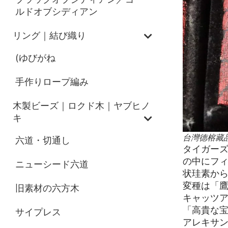
ルドオブシディアン
リング｜結び織り
(ゆびがね
手作りロープ編み
木製ビーズ｜ロクド木｜ヤブヒノ
キ
台灣德榕藏
六道・切通し
タイガー
の中にフ
ニューシード六道
状珪素か
変種は「
旧素材の六方木
キャッツ
「高貴な
サイプレス
アレキサ