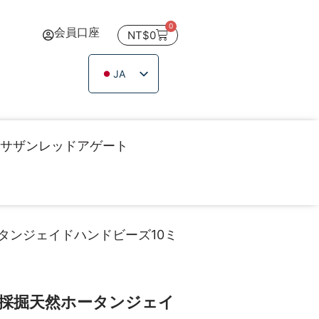
0
会員口座
NT$
0
JA
ZH_TW
EN
TH
サザンレッドアゲート
VI
ータンジェイドハンドビーズ10ミ
｜採掘天然ホータンジェイ