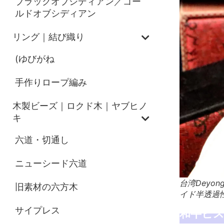
ブラックオブシディアン／ゴー
ルドオブシディアン
リング｜結び織り
(ゆびがね
手作りロープ編み
木製ビーズ｜ロクド木｜ヤブヒノ
キ
六道・切通し
ニューシード六道
台湾Dey
旧素材の六方木
イド半透過
サイプレス
和牛ヒ