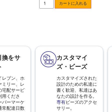
カートに入れる
引換をサ
カスタマイ
ト
ズ・ビーズ
イレブン、ホ
カスタマイズされた
ァミリー、レ
設計のための私達に
の宅配サービ
書く歓迎、私達はあ
利用くださ
なたの設計を作る。
ーパーマーケ
専有
ビーズのアクセ
通常配達日数
サリー。