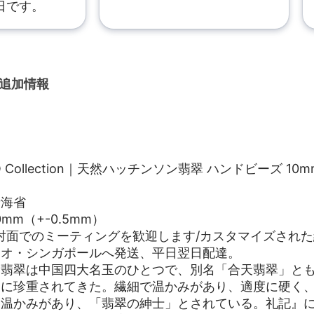
日です。
追加情報
YO Collection｜天然ハッチンソン翡翠 ハンドビーズ
青海省
mm（+-0.5mm）
対面でのミーティングを歓迎します/カスタマイズされ
カオ・シンガポールへ発送、平日翌日配達。
ト翡翠は中国四大名玉のひとつで、別名「合天翡翠」と
客に珍重されてきた。繊細で温かみがあり、適度に硬く
と温かみがあり、「翡翠の紳士」とされている。礼記』