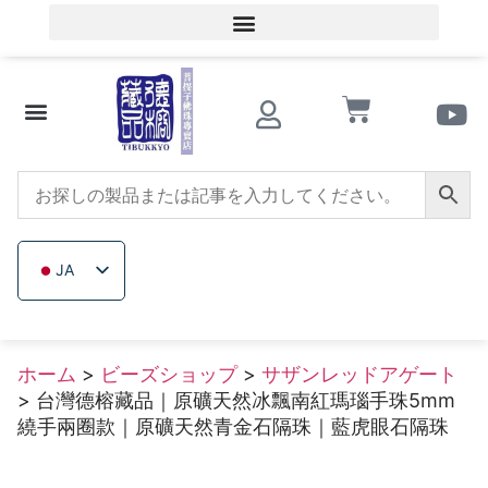
会員ログイン／会員登録
文化的知識
ビーズショップ
サザンレッドアゲート
トリカブト
イチジクの木
木製ビーズ
未加工無色鉱石
会社概要
JA
ZH_TW
EN
ホーム
>
ビーズショップ
>
サザンレッドアゲート
TH
> 台灣德榕藏品｜原礦天然冰飄南紅瑪瑙手珠5mm
VI
繞手兩圈款｜原礦天然青金石隔珠｜藍虎眼石隔珠