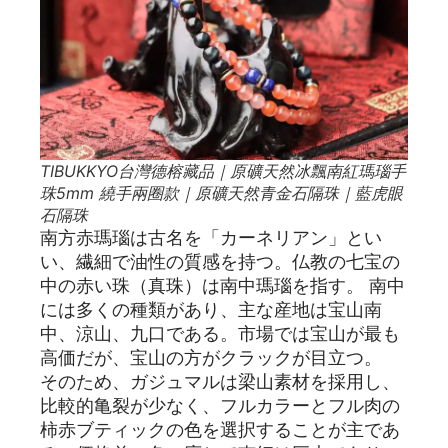
TIBUKKYO台灣德榕藏品｜原礦天然冰飄南紅瑪瑙手
珠5mm 繞手兩圈款｜原礦天然青金石隔珠｜藍虎眼
石隔珠
南方赤瑪瑙は古名を「カーネリアン」とい
い、繊細で油性の質感を持つ。仏教の七宝の
中の赤い珠（真珠）は南中瑪瑙を指す。 南中
には多くの種類があり、主な産地は宝山南
中、涼山、九口である。市場では宝山が最も
高価だが、宝山の方がクラックが目立つ。
そのため、ガジュマルは梁山素材を採用し、
比較的亀裂が少なく、フルカラーとフル肉の
柿赤ブティックの色を選択することが主であ