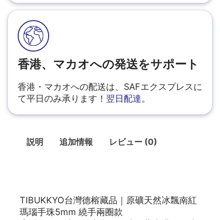
香港、マカオへの発送をサポート
香港・マカオへの配送は、SAFエクスプレスに
て平日のみ承ります！
翌日配達
。
説明
追加情報
レビュー (0)
説明
TIBUKKYO台灣德榕藏品｜原礦天然冰飄南紅
瑪瑙手珠5mm 繞手兩圈款