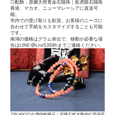
◎配飾：原礦天然青金石隔珠｜藍虎眼石隔珠
香港、マカオ、ニューマレーシアに直送可
能。
市内での受け取りも歓迎。お客様のニーズに
合わせて手紙をカスタマイズすることも可能
です。
南鴻の価格はグラム単位で、移動が必要な場
合はLINE:@Lnx5359hまでご連絡ください。
TIBUKKYO台灣德榕藏品｜原礦天然冰飄南紅瑪瑙手