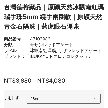
台灣德榕藏品｜原礦天然冰飄南紅瑪
瑙手珠5mm 繞手兩圈款｜原礦天然
青金石隔珠｜藍虎眼石隔珠
商品番号
47103986
分類
サザンレッドアゲート
ラベル
冰飄南紅瑪瑙
,
サザンレッドアゲート
ブランド：
TIBUKKYOトクロンコレクション
NT$
3,680
-
NT$
4,080
手を回す