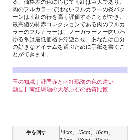
る。価格差の色に応じて南紅は巨大であり、
肉のフルカラーではないフルカラーの炎パタ
ーンは南紅の行を高く評価することができ、
最高値の柿赤コレクションである肉のフルカ
ラーのフルカラーは、ノーカラーノー肉いわ
ゆる氷は最低価格を浮遊させ、あなたは自分
の好きなアイテムを選ぶために手紙を書くこ
とができます。
詳しくはサザンレッドアゲートの記事を参照：
玉の知識｜戦国赤と南紅瑪瑙の色の違い
動画】南紅瑪瑙の天然原石の品質比較
追加情報
手を回す
14cm、15cm、16cm、
17cm、18cm、19cm