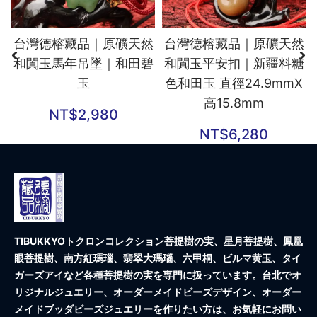
台灣德榕藏品｜原礦天然
台灣德榕藏品｜原礦天然
和闐玉馬年吊墜｜和田碧
和闐玉平安扣｜新疆料糖
玉
色和田玉 直徑24.9mmX
高15.8mm
NT$
2,980
NT$
6,280
TIBUKKYOトクロンコレクション
菩提樹の実、星月菩提樹、鳳凰
眼菩提樹、南方紅瑪瑙、翡翠大瑪瑙、六甲桐、ビルマ黄玉、タイ
ガーズアイなど各種菩提樹の実を専門に扱っています。台北でオ
リジナルジュエリー、オーダーメイドビーズデザイン、オーダー
メイドブッダビーズジュエリーを作りたい方は、お気軽にお問い