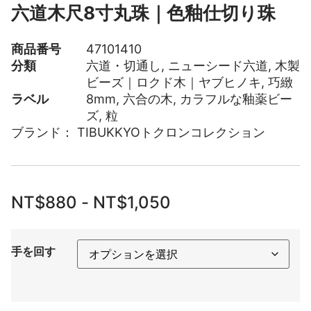
六道木尺8寸丸珠｜色釉仕切り珠
商品番号
47101410
分類
六道・切通し
,
ニューシード六道
,
木製
ビーズ｜ロクド木｜ヤブヒノキ
,
巧緻
ラベル
8mm
,
六合の木
,
カラフルな釉薬ビー
ズ
,
粒
ブランド：
TIBUKKYOトクロンコレクション
NT$
880
-
NT$
1,050
手を回す