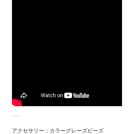
台湾大龍コレクション｜新種細工六道木尺8寸丸珠｜色釉仕切り珠
アクセサリー：カラーグレーズビーズ