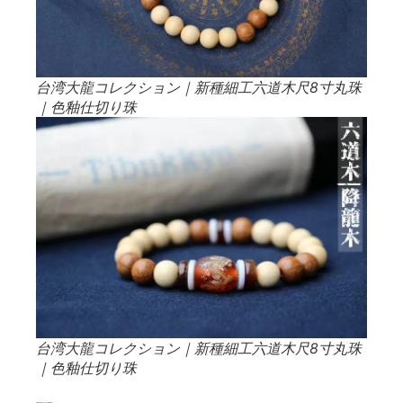
台湾大龍コレクション｜新種細工六道木尺8寸丸珠
｜色釉仕切り珠
台湾大龍コレクション｜新種細工六道木尺8寸丸珠
｜色釉仕切り珠
六道木材に求められる小さな店の職人技：