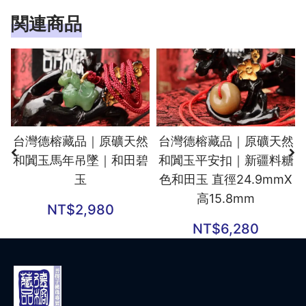
関連商品
台灣德榕藏品｜原礦天然
台灣德榕藏品｜原礦天然
和闐玉馬年吊墜｜和田碧
和闐玉平安扣｜新疆料糖
玉
色和田玉 直徑24.9mmX
高15.8mm
NT$
2,980
NT$
6,280