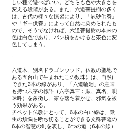
しい種で遊べばいい。どちらも色や大きさを
変える段階がある。また、六道菩提樹の多く
は、古代の様々な慣習により、「辰砂供養」
や「ギー供養」によって自然に染められたも
ので、そうでなければ、六道菩提樹の本来の
色は白色であり、パン粉をかけると茶色に変
色してしまう。
六道仏の意味：
六道木、別名ドラゴンウッド。仏教の聖地で
ある五台山で生まれたこの数珠には、自然に
できた6本の線があり、「六道輪廻」の意味
も持つ六字の標語（六字真言：賑、真名、唄
咪吽）を象徴し、家を落ち着かせ、邪気を祓
う効果がある。
チベット仏教にとって、6本の白い線は、衆
生の煩悩を断ち切ることができる文殊菩薩の
6本の智慧の剣を表し、6つの道（6本の線）