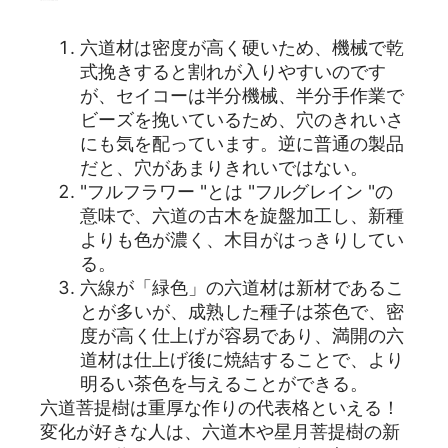
六道材は密度が高く硬いため、機械で乾
式挽きすると割れが入りやすいのです
が、セイコーは半分機械、半分手作業で
ビーズを挽いているため、穴のきれいさ
にも気を配っています。逆に普通の製品
だと、穴があまりきれいではない。
"フルフラワー "とは "フルグレイン "の
意味で、六道の古木を旋盤加工し、新種
よりも色が濃く、木目がはっきりしてい
る。
六線が「緑色」の六道材は新材であるこ
とが多いが、成熟した種子は茶色で、密
度が高く仕上げが容易であり、満開の六
道材は仕上げ後に焼結することで、より
明るい茶色を与えることができる。
六道菩提樹は重厚な作りの代表格といえる！
変化が好きな人は、六道木や星月菩提樹の新