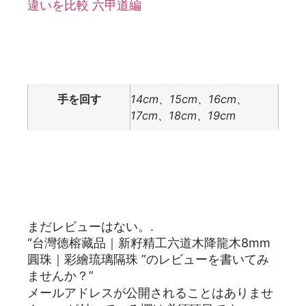
違いを比較 六甲道編
追加情報
手を回す
14cm、15cm、16cm、
17cm、18cm、19cm
レビュー
まだレビューはない。.
“台灣德榕藏品｜新籽精工六道木降龍木8mm
圓珠｜彩繪琉璃隔珠 ”のレビューを書いてみ
ませんか？”
メールアドレスが公開されることはありませ