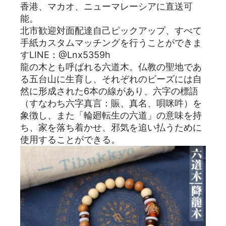
香港、マカオ、ニューマレーシアに直送可
能。
北市歓迎対面配達自己ピックアップ、すべて
手紙カスタムマッチングを行うことができま
すLINE：@Lnx5359h
龍の木とも呼ばれる六道木。仏教の聖地であ
る五台山に生育し、それぞれのビーズには自
然に形成された6本の線があり、六字の標語
（すなわち六字真言：賑、真名、唄咪吽）を
象徴し、また「輪廻転生の六道」の意味を持
ち、家を落ち着かせ、邪気を追い払うために
使用することができる。