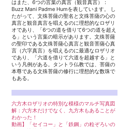
はまた、6つの言葉の真言（観音真言）：
Buzz Mani Padme Humを表しています。 し
たがって、文殊菩薩の聖名と文殊菩薩の心の
真言と観音真言を唱えるのに理想的なロザリ
オであり、「6つの道を借りて6つの道を超え
る」という言葉の暗示があります。文殊菩薩
の聖印である文殊菩薩心真言と観音菩薩心真
言（六字真言）を唱えるのに最適なロザリオ
であり、「六道を借りて六道を超越する」と
いう凡例がある。タントラ仏教では、菩薩の
本尊である文殊菩薩の修行に理想的な数珠で
もある。
詳しくは六道夢の関連記事を参照されたい：
六方木ロザリオの特別な模様のマルチ写真図
解：六方木だけでなく、九方木もあることが
わかった！
動画】「セイコー」と「鉄鋼」の粒ぞろいの