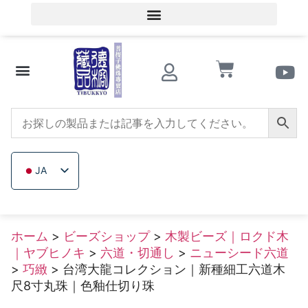
会員ログイン／会員登録
文化的知識
ビーズショップ
サザンレッドアゲート
トリカブト
イチジクの木
木製ビーズ
未加工無色鉱石
会社概要
JA
ZH_TW
EN
ホーム
>
ビーズショップ
>
木製ビーズ｜ロクド木
TH
｜ヤブヒノキ
>
六道・切通し
>
ニューシード六道
VI
>
巧緻
> 台湾大龍コレクション｜新種細工六道木
尺8寸丸珠｜色釉仕切り珠