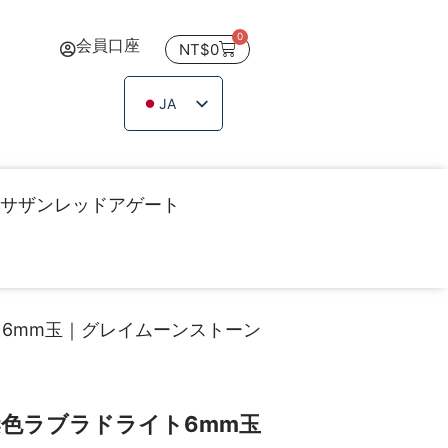
0
会員口座
NT$
0
JA
ZH_TW
EN
TH
サザンレッドアゲート
VI
ト6mm玉｜グレイムーンストーン
色ラブラドライト6mm玉