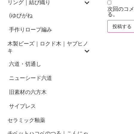
リング｜結び織り
次回のコ
る。
(ゆびがね
手作りロープ編み
木製ビーズ｜ロクド木｜ヤブヒノ
キ
六道・切通し
ニューシード六道
旧素材の六方木
サイプレス
セラミック釉薬
チベットハコベのつる｜こんにゃ