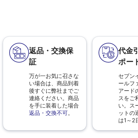
返品・交換保
代金
証
ポー
万が一お気に召さな
セブン
い場合は、商品到着
ールフ
後すぐに弊社までご
アード
連絡ください。商品
スをご
を手に装着した場合
い。ス
返品・交換不可
。
ットの
は1～2