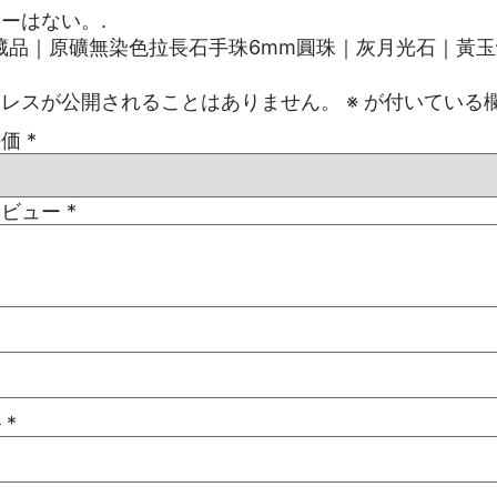
ーはない。.
藏品｜原礦無染色拉長石手珠6mm圓珠｜灰月光石｜黃玉
ドレスが公開されることはありません。
※
が付いている
評価
*
レビュー
*
ル
*