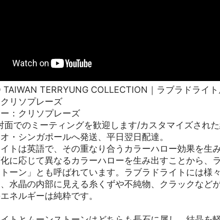
YO TAIWAN TERRYUNG COLLECTION｜ラブラ
｜クリソプレーズ
リー：クリソプレーズ
対面でのミーティングを歓迎します/カスタマイズされ
カオ・シンガポールへ発送、平日翌日配達。
ライトは英語で、その重なり合うカラーハロー効果を生
変化に応じて異なるカラーハローを生み出すことから、
ストーン」とも呼ばれています。ラブラドライトには様
に、水晶の内部に見える糸くずや不純物、クラックなど
のエネルギーは純粋です。
ライトとムーンストーンはどちらも長石に属し、結晶を