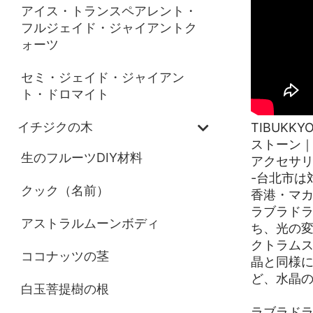
アイス・トランスペアレント・
フルジェイド・ジャイアントク
ォーツ
セミ・ジェイド・ジャイアン
ト・ドロマイト
イチジクの木
TIBUKK
ストーン
生のフルーツDIY材料
アクセサ
-台北市は
クック（名前）
香港・マ
ラブラド
アストラルムーンボディ
ち、光の
クトラム
ココナッツの茎
晶と同様
ど、水晶
白玉菩提樹の根
ラブラド