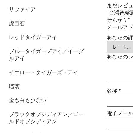
まだレビュ
サファイア
“台灣德榕
せんか？”
虎目石
メールア
レッドタイガーアイ
あなたの
ブルータイガーズアイ／イーグ
あなたの
ルアイ
イエロー・タイガーズ・アイ
瑠璃
名称
*
金も白も少ない
電子メー
ブラックオブシディアン／ゴー
ルドオブシディアン