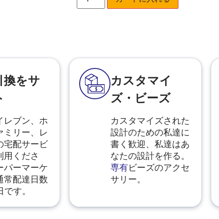
引換をサ
カスタマイ
ト
ズ・ビーズ
イレブン、ホ
カスタマイズされた
ァミリー、レ
設計のための私達に
の宅配サービ
書く歓迎、私達はあ
利用くださ
なたの設計を作る。
ーパーマーケ
専有
ビーズのアクセ
通常配達日数
サリー。
日です。