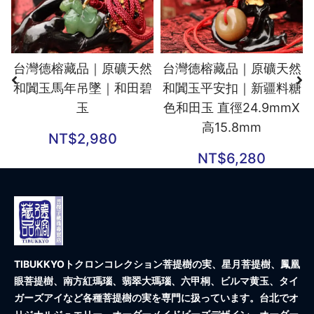
台灣德榕藏品｜原礦天然
台灣德榕藏品｜原礦天然
和闐玉馬年吊墜｜和田碧
和闐玉平安扣｜新疆料糖
玉
色和田玉 直徑24.9mmX
高15.8mm
NT$
2,980
NT$
6,280
TIBUKKYOトクロンコレクション
菩提樹の実、星月菩提樹、鳳凰
眼菩提樹、南方紅瑪瑙、翡翠大瑪瑙、六甲桐、ビルマ黄玉、タイ
ガーズアイなど各種菩提樹の実を専門に扱っています。台北でオ