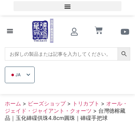
会員ログイン／会員登録
文化的知識
ビーズショップ
サザンレッドアゲート
トリカブト
イチジクの木
木製ビーズ
未加工無色鉱石
会社概要
JA
ZH_TW
EN
ホーム
>
ビーズショップ
>
トリカブト
>
オール・
TH
ジェイド・ジャイアント・クォーツ
> 台灣德榕藏
VI
品｜玉化硨磲供珠4.8cm圓珠｜硨磲手把球