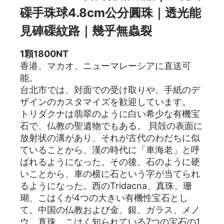
磲手珠球4.8cm公分圓珠｜透光能
見硨磲紋路｜幾乎無蟲裂
1顆1800NT
香港、マカオ、ニューマレーシアに直送可
能。
台北市では、対面での受け取りや、手紙のデ
ザインのカスタマイズを歓迎しています。
トリダクナは翡翠のように白い希少な有機宝
石で、仏教の聖遺物でもある。 貝殻の表面に
放射状の溝があり、それが古代のわだちに似
ていることから、漢の時代に「車海老」と呼
ばれるようになった。その後、石のように硬
いことから、車の横に石という字が当てられ
るようになった。西のTridacna、真珠、珊
瑚、こはくが4つの大きい有機性宝石とし
て、中国の仏教および金、銀、ガラス、メノ
ウ、真珠、こはく知られている7つの宝石の1