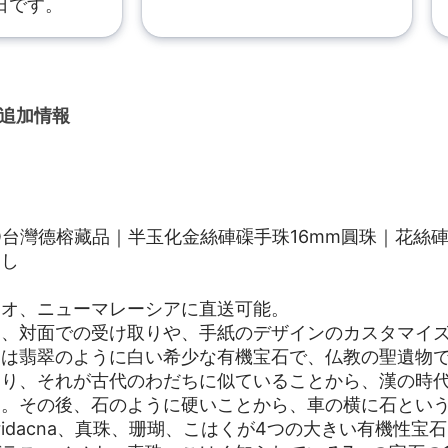
日です。
追加情報
KYO台灣德榕藏品｜半玉化金絲硨磲手珠16mm圓珠｜花絲
なし
カオ、ニューマレーシアに直送可能。
は、対面での受け取りや、手紙のデザインのカスタマイ
は翡翠のように白い希少な有機宝石で、仏教の聖遺物で
あり、それが古代のわだちに似ていることから、漢の時
た。その後、石のように硬いことから、車の横に石とい
ridacna、真珠、珊瑚、こはくが4つの大きい有機性