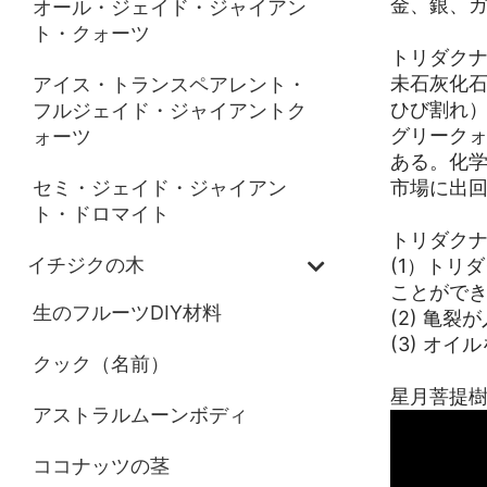
金、銀、ガ
オール・ジェイド・ジャイアン
ト・クォーツ
トリダク
未石灰化
アイス・トランスペアレント・
ひび割れ
フルジェイド・ジャイアントク
グリーク
ォーツ
ある。化学
市場に出
セミ・ジェイド・ジャイアン
ト・ドロマイト
トリダク
イチジクの木
(1）トリ
ことがで
生のフルーツDIY材料
(2) 亀
(3) オ
クック（名前）
星月菩提
アストラルムーンボディ
ココナッツの茎