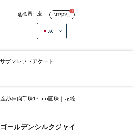
0
会員口座
NT$
0
JA
ZH_TW
EN
TH
サザンレッドアゲート
VI
化金絲硨磲手珠16mm圓珠｜花絲
玉ゴールデンシルクジャイ