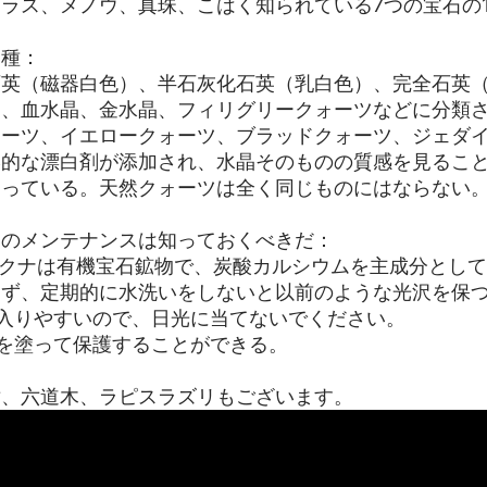
ラス、メノウ、真珠、こはく知られている7つの宝石の
ナ種：
石英（磁器白色）、半石灰化石英（乳白色）、完全石英
）、血水晶、金水晶、フィリグリークォーツなどに分類
ォーツ、イエロークォーツ、ブラッドクォーツ、ジェダ
的な漂白剤が添加され、水晶そのものの質感を見ることが
回っている。天然クォーツは全く同じものにはならない
ナのメンテナンスは知っておくべきだ：
ダクナは有機宝石鉱物で、炭酸カルシウムを主成分とし
きず、定期的に水洗いをしないと以前のような光沢を保
裂が入りやすいので、日光に当てないでください。
イルを塗って保護することができる。
樹、六道木、ラピスラズリもございます。