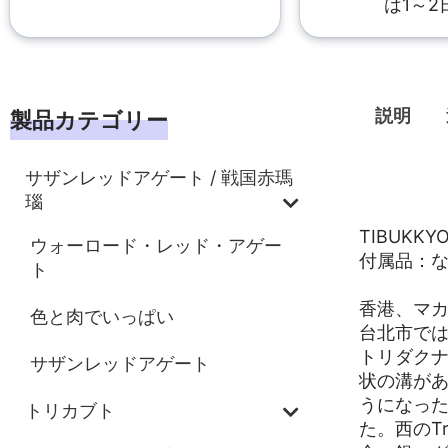
は1～2
説明
製品カテゴリー
サザンレッドアゲート / 戦国赤瑪
説明
瑙
TIBUK
ウォーロード・レッド・アゲー
付属品：
ト
香港、マ
色と肉でいっぱい
台北市で
トリダクナ
サザンレッドアゲート
状の溝が
うになっ
トリカブト
た。西のT