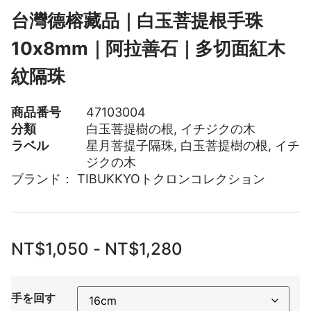
台灣德榕藏品｜白玉菩提根手珠
10x8mm｜阿拉善石｜多切面紅木
紋隔珠
商品番号
47103004
分類
白玉菩提樹の根
,
イチジクの木
ラベル
星月菩提子隔珠
,
白玉菩提樹の根
,
イチ
ジクの木
ブランド：
TIBUKKYOトクロンコレクション
NT$
1,050
-
NT$
1,280
手を回す