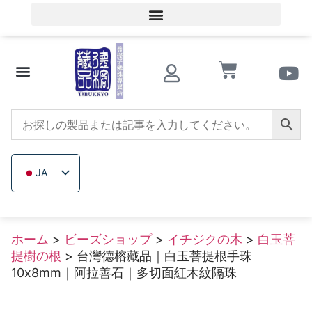
会員ログイン／会員登録
文化的知識
ビーズショップ
サザンレッドアゲート
トリカブト
イチジクの木
木製ビーズ
未加工無色鉱石
会社概要
JA
ZH_TW
EN
ホーム
>
ビーズショップ
>
イチジクの木
>
白玉菩
TH
提樹の根
> 台灣德榕藏品｜白玉菩提根手珠
VI
10x8mm｜阿拉善石｜多切面紅木紋隔珠