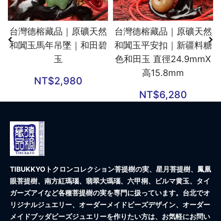
台灣德榕藏品｜原礦天然
台灣德榕藏品｜原礦天然
和闐玉馬年吊墜｜和田碧
和闐玉平安扣｜新疆料糖
玉
色和田玉 直徑24.9mmX
高15.8mm
NT$
2,980
NT$
6,280
TIBUKKYOトクロンコレクション
菩提樹の実、星月菩提樹、鳳凰
眼菩提樹、南方紅瑪瑙、翡翠大瑪瑙、六甲桐、ビルマ黄玉、タイ
ガーズアイなど各種菩提樹の実を専門に扱っています。台北でオ
リジナルジュエリー、オーダーメイドビーズデザイン、オーダー
メイドブッダビーズジュエリーを作りたい方は、お気軽にお問い