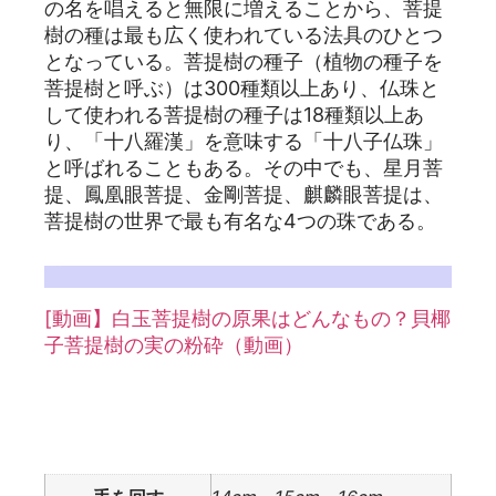
の名を唱えると無限に増えることから、菩提
樹の種は最も広く使われている法具のひとつ
となっている。菩提樹の種子（植物の種子を
菩提樹と呼ぶ）は300種類以上あり、仏珠と
して使われる菩提樹の種子は18種類以上あ
り、「十八羅漢」を意味する「十八子仏珠」
と呼ばれることもある。その中でも、星月菩
提、鳳凰眼菩提、金剛菩提、麒麟眼菩提は、
菩提樹の世界で最も有名な4つの珠である。
詳しくは白玉菩提根の記事を参照：
[動画】白玉菩提樹の原果はどんなもの？貝椰
子菩提樹の実の粉砕（動画）
追加情報