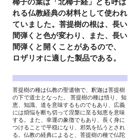
椰子の葉は「北椰子経」とも呼ば
れる仏教経典の材料として使われ
ていました。菩提樹の根は、長い
間弾くと色が変わり、また、長い
間弾くと開くことがあるので、
ロザリオに適した製品である。
菩提樹の種 意味
菩提樹の種は仏教の聖遺物で、釈迦は菩提樹
の下で道士となった。 菩提樹の種は悟り、知
恵、知識、道を意味するものでもあり、広義
には煩悩を断ち切って涅槃に至る知恵を意味
する。また、幸運の象徴でもあり、長く身に
つけることで平穏になり、邪気を払うとされ
る。仏教の経典によると、菩提樹の種で仏陀