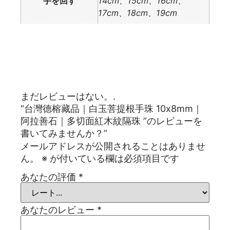
手を回す
14cm、15cm、16cm、
17cm、18cm、19cm
レビュー
まだレビューはない。.
“台灣德榕藏品｜白玉菩提根手珠 10x8mm｜
阿拉善石｜多切面紅木紋隔珠 ”のレビューを
書いてみませんか？”
メールアドレスが公開されることはありませ
ん。
※
が付いている欄は必須項目です
あなたの評価
*
あなたのレビュー
*