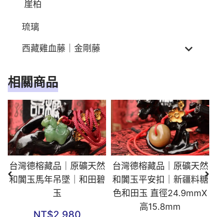
崖柏
琉璃
西藏雞血藤｜金剛藤
相關商品
台灣德榕藏品｜原礦天然
台灣德榕藏品｜原礦天然
和闐玉馬年吊墜｜和田碧
和闐玉平安扣｜新疆料糖
玉
色和田玉 直徑24.9mmX
高15.8mm
NT$
2,980