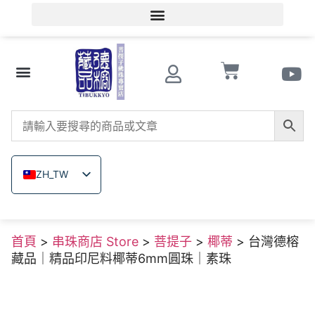
會員登入/會員註冊
文玩知識
串珠商店 Store
南紅瑪瑙
菩提子
木珠類
原礦無染色礦石
關於德榕
ZH_TW
EN
JA
首頁
>
串珠商店 Store
>
菩提子
>
椰蒂
> 台灣德榕
TH
藏品｜精品印尼料椰蒂6mm圓珠｜素珠
VI