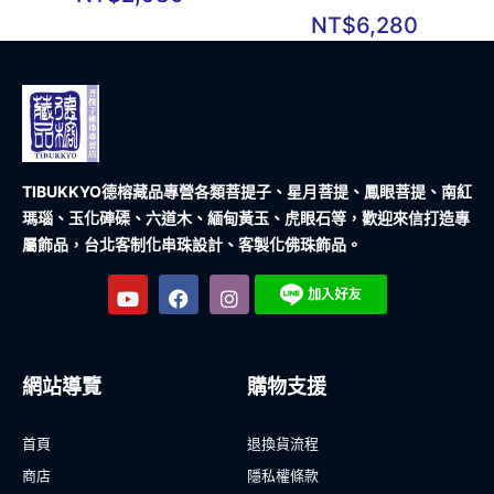
NT$
6,280
TIBUKKYO德榕藏品
專營各類菩提子、星月菩提、鳳眼菩提、南紅
瑪瑙、玉化硨磲、六道木、緬甸黃玉、虎眼石等，歡迎來信打造專
屬飾品，台北客制化串珠設計、客製化佛珠飾品。
網站導覽
購物支援
首頁
退換貨流程
商店
隱私權條款