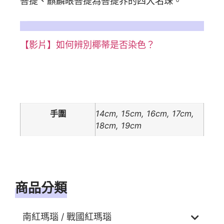
菩提、麒麟眼菩提為菩提界的四大名珠。
更多詳細情形，椰蒂相關文章參考：
【影片】如何辨別椰蒂是否染色？
額外資訊
手圍
14cm, 15cm, 16cm, 17cm,
18cm, 19cm
商品分類
南紅瑪瑙 / 戰國紅瑪瑙