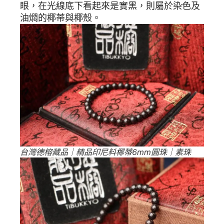
眼，在光線底下看起來是實黑，則屬於染色及
油燜的椰蒂與椰殼。
台灣德榕藏品｜精品印尼料椰蒂6mm圓珠｜素珠