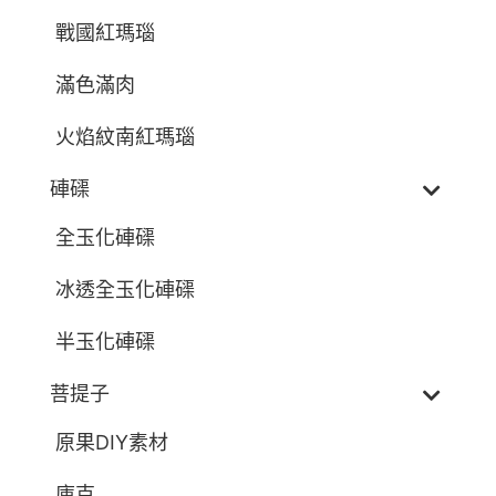
戰國紅瑪瑙
滿色滿肉
火焰紋南紅瑪瑙
硨磲
全玉化硨磲
冰透全玉化硨磲
半玉化硨磲
菩提子
原果DIY素材
庫克