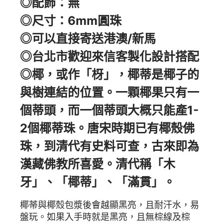
◎配飾：無
◎尺寸：6mm圓珠
◎可以直接寄送港澳/新馬
◎台北市歡迎來信客製化設計搭配
◎椰，或作「枒」，椰蒂是椰子的
與樹連結的位置。一顆椰果只有一
個蒂頭，而一個蒂頭大概只能產1-
2個椰蒂珠。唐宋時期已有椰殼佛
珠，到清代有史料可查，古來即為
漢藏佛教所喜愛。清代稱「木
牙」、「椰蒂」、「滿貫」。
椰蒂與椰殼包漿後會越顯黑亮，且耐汗水，易
盤玩。如果入手時就是黑亮，且無棕線及棕