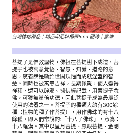
台灣德榕藏品｜精品印尼料椰蒂6mm圓珠｜素珠
菩提子意涵
菩提子是佛教聖物，佛祖在菩提樹下成道，菩
提子也被寓意覺悟、智慧、知識、道路的意
思，廣義講是斷絕世間煩惱而成就涅盤的智
慧。同時也被寓意吉祥，長期佩戴，使人變得
祥和，還可以辟邪。據佛經記載，用菩提子念
佛，可獲無量倍功德，因此菩提子成為最廣泛
使用的法器之一。菩提子的種類大約有300餘
種（植物的種子作菩提），用作佛珠的有十八
餘種，即人們常說的:「十八子佛珠」，意為：
十八羅漢。其中以星月菩提、鳳眼菩提、金剛