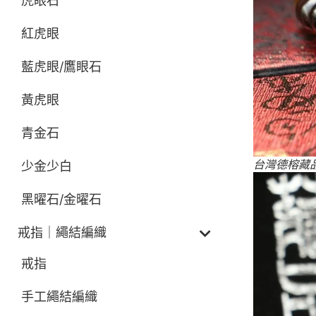
虎眼石
紅虎眼
藍虎眼/鷹眼石
黃虎眼
青金石
台灣德榕藏品
少金少白
黑曜石/金曜石
戒指｜繩結編織
戒指
手工繩結編織