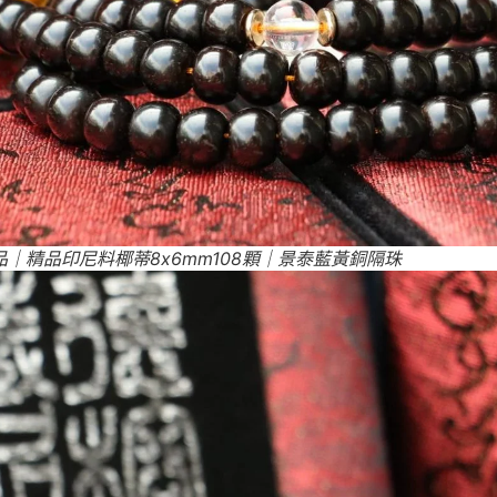
｜精品印尼料椰蒂8x6mm108顆｜景泰藍黃銅隔珠