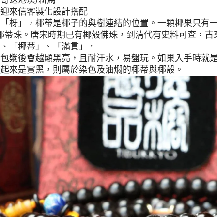
歡迎來信客製化設計搭配
作「枒」，椰蒂是椰子的與樹連結的位置。一顆椰果只有
個椰蒂珠。唐宋時期已有椰殼佛珠，到清代有史料可查，
」、「椰蒂」、「滿貫」。
殼包漿後會越顯黑亮，且耐汗水，易盤玩。如果入手時就
看起來是實黑，則屬於染色及油燜的椰蒂與椰殼。