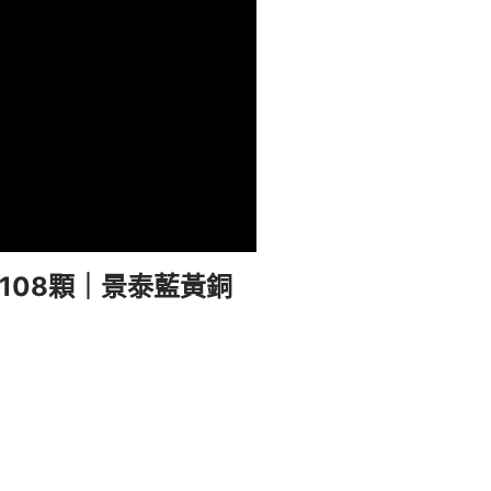
m108顆｜景泰藍黃銅