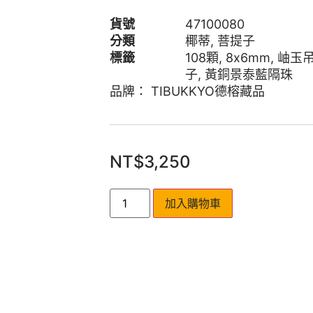
貨號
47100080
分類
椰蒂
,
菩提子
標籤
108顆
,
8x6mm
,
岫玉
子
,
黃銅景泰藍隔珠
品牌：
TIBUKKYO德榕藏品
NT$
3,250
加入購物車