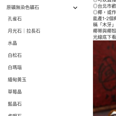
◎台北市
原礦無染色礦石
◎椰，或
能產1-2
孔雀石
稱「木牙
月光石｜拉長石
椰蒂與椰
光線底下
水晶
白松石
白瑪瑙
緬甸黃玉
草莓晶
藍晶石