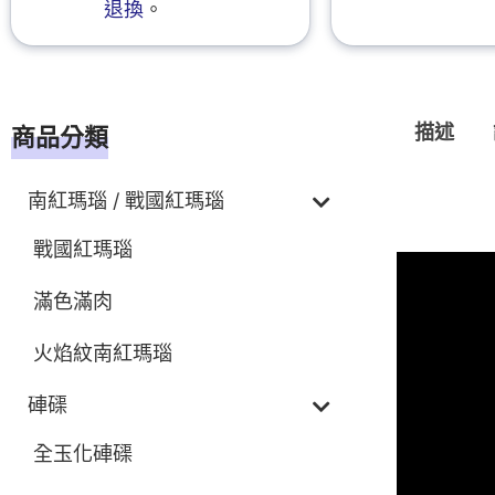
退換
。
描述
商品分類
南紅瑪瑙 / 戰國紅瑪瑙
描述
戰國紅瑪瑙
滿色滿肉
火焰紋南紅瑪瑙
硨磲
全玉化硨磲