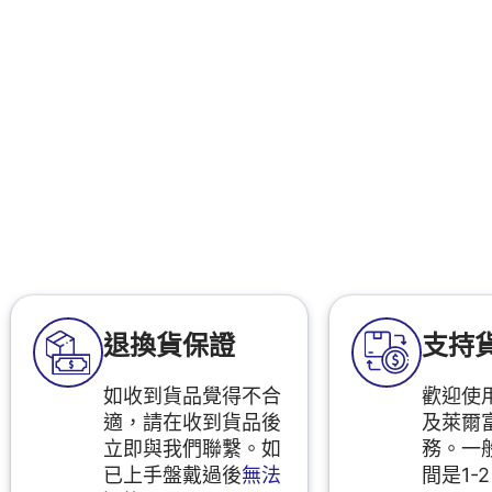
退換貨保證
支持
如收到貨品覺得不合
歡迎使用
適，請在收到貨品後
及萊爾
立即與我們聯繫。如
務。一
已上手盤戴過後
無法
間是1-