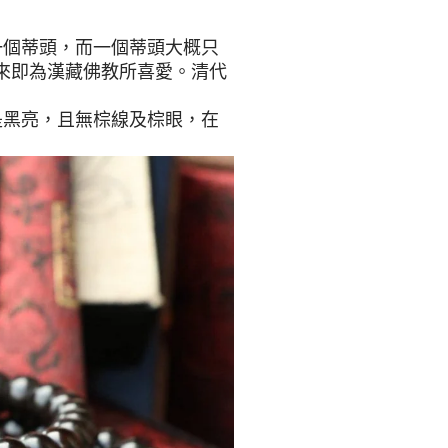
一個蒂頭，而一個蒂頭大概只
古來即為漢藏佛教所喜愛。清代
是黑亮，且無棕線及棕眼，在