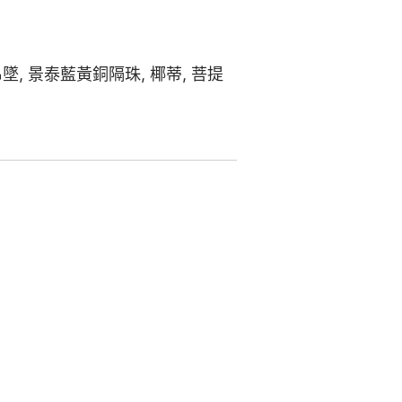
吊墜
,
景泰藍黃銅隔珠
,
椰蒂
,
菩提