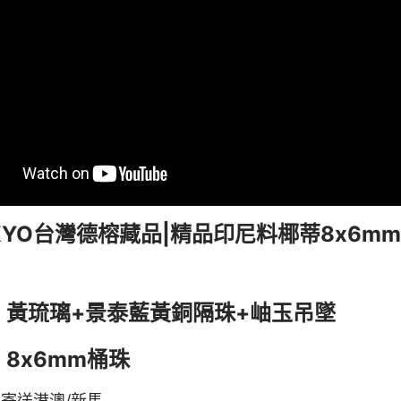
KKYO台灣德榕藏品|精品印尼料椰蒂8x6m
：黃琉璃+景泰藍黃銅隔珠+岫玉吊墜
8x6mm桶珠
寄送港澳/新馬