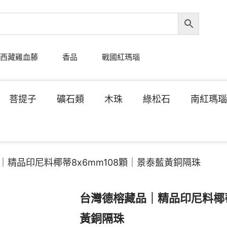
西藏雞血藤
香品
戰國紅瑪瑙
菩提子
礦石類
木珠
綠松石
南紅瑪
｜精品印尼料椰蒂8x6mm108顆｜景泰藍黃銅隔珠
台灣德榕藏品｜精品印尼料椰蒂
黃銅隔珠