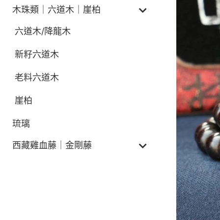
木珠類｜六道木｜崖柏
六道木/降龍木
新籽六道木
老料六道木
崖柏
琉璃
西藏雞血藤｜金剛藤