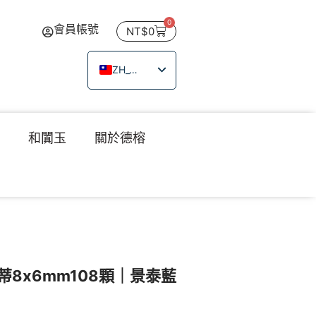
0
會員帳號
NT$
0
ZH_TW
EN
JA
瑙
和闐玉
關於德榕
TH
VI
8x6mm108顆｜景泰藍