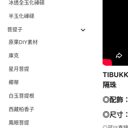
冰透全玉化硨磲
半玉化硨磲
菩提子
原果DIY素材
庫克
星月菩提
TIBU
椰蒂
隔珠
白玉菩提根
◎配飾
西藏柏香子
◎尺寸：
鳳眼菩提
◎可以直接