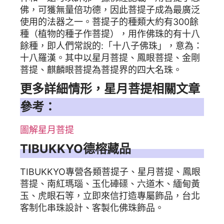
佛，可獲無量倍功德，因此菩提子成為最廣泛
使用的法器之一。菩提子的種類大約有300餘
種（植物的種子作菩提），用作佛珠的有十八
餘種，即人們常說的:「十八子佛珠」，意為：
十八羅漢。其中以星月菩提、鳳眼菩提、金剛
菩提、麒麟眼菩提為菩提界的四大名珠。
更多詳細情形，星月菩提相關文章
參考：
圖解星月菩提
TIBUKKYO德榕藏品
TIBUKKYO專營各類菩提子、星月菩提、鳳眼
菩提、南紅瑪瑙、玉化硨磲、六道木、緬甸黃
玉、虎眼石等，立即來信打造專屬飾品，台北
客制化串珠設計、客製化佛珠飾品。