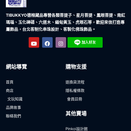
TIBUKKYO德榕藏品
專營各類菩提子、星月菩提、鳳眼菩提、南紅
瑪瑙、玉化硨磲、六道木、緬甸黃玉、虎眼石等，歡迎來信打造專
屬飾品，台北客制化串珠設計、客製化佛珠飾品。
網站導覽
購物支援
首頁
退換貨流程
商店
隱私權條款
文玩知識
會員註冊
品牌故事
其他賣場
聯絡我們
Pinkoi設計館