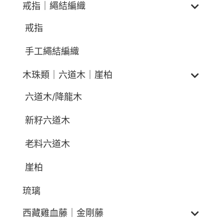
戒指｜繩結編織
戒指
手工繩結編織
木珠類｜六道木｜崖柏
六道木/降龍木
新籽六道木
老料六道木
崖柏
琉璃
西藏雞血藤｜金剛藤