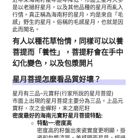
是以老撾籽星月，以及其他品種的星月而亂入
行情。真正稱為海南籽的星月，均是來自「毛
感」野生的星月。俗稱的毛感星月，也就是因
此而聞名。
有人以種花草怡情，同樣可以以養
菩提而「養性」，菩提籽會在手中
幻化變色，以及包漿開片
星月菩提怎麼看品質好壞？
星月有三品–元寶籽(行家所說的星月菩提)
市面上出現的星月菩提主要分為三品。上品元
寶籽，次之金蟬籽，末之磨尼籽
密度最好的海南元寶籽星月菩提特點:
特點一:密度高
密度高的籽盤出來瓷實度更明顯，掛
瓷和包漿淳厚，美感顯而易見，經過