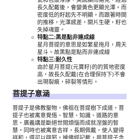
長久配戴後，會變黃色更顯光澤。而
密度低的籽起先不明顯，而跟著時間
的推移，光澤感差，開片生硬，籽也
失掉魂靈。
特點二:黑是點非連成線
星月菩提的意思是如繁星拖月，周天
星斗。故黑點是點而非連成線
特點三:耐久性
由於星月菩提(元寶籽)的的質地密度
高，故長久配戴(在合理保持下)不會
出現裂痕，碎裂等情形。
菩提子意涵
菩提子是佛教聖物，佛祖在菩提樹下成道，菩
提子也被寓意覺悟、智慧、知識、道路的意
思，廣義講是斷絕世間煩惱而成就涅盤的智
慧。同時也被寓意吉祥，長期佩戴，使人變得
祥和，還可以辟邪。據佛經記載，用菩提子念