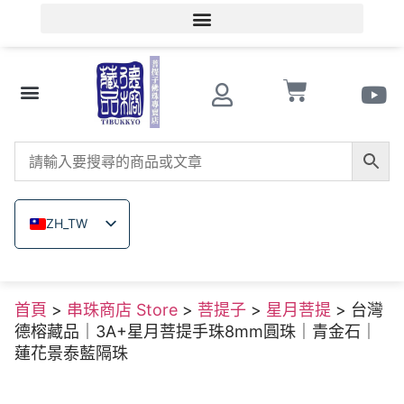
會員登入/會員註冊
文玩知識
串珠商店 Store
南紅瑪瑙
菩提子
木珠類
原礦無染色礦石
關於德榕
ZH_TW
EN
JA
首頁
>
串珠商店 Store
>
菩提子
>
星月菩提
> 台灣
TH
德榕藏品｜3A+星月菩提手珠8mm圓珠｜青金石｜
VI
蓮花景泰藍隔珠