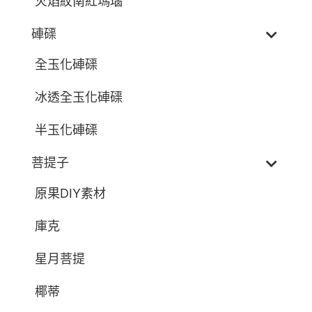
火焰紋南紅瑪瑙
硨磲
全玉化硨磲
冰透全玉化硨磲
半玉化硨磲
菩提子
原果DIY素材
庫克
星月菩提
椰蒂