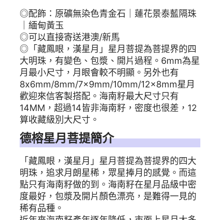
◎配飾：原礦無染色青金石｜蓮花景泰藍隔珠
｜緬甸黃玉
◎可以直接寄送港澳/新馬
◎「藏鳳眼，漢星月」星月菩提為菩提界的四
大明珠，有變色、包漿、開片過程。6mm為星
月最小尺寸，月眼會較不明顯。另外也有
8x6mm/8mm/7x9mm/10mm/12x8mm星月
歡迎來信客製搭配。海南籽最大尺寸只有
14MM，超過14皆非海南籽，密度也很差，12
算收藏級別大尺寸。
德榕星月菩提簡介
「藏鳳眼，漢星月」星月菩提為菩提界的四大
明珠，追求月朗星稀，眾星捧月的感覺。而這
點只有海南籽做的到。海南籽在星月品級中密
度最好，包漿及開片顏色漂亮，是難得一見的
稀有品種。
近年來海南籽產年逐年降低，市面上星月大多