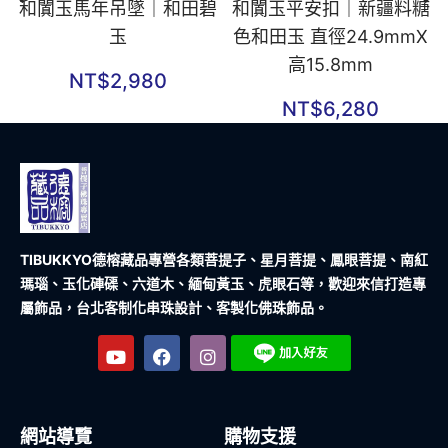
和闐玉馬年吊墜｜和田碧
和闐玉平安扣｜新疆料糖
玉
色和田玉 直徑24.9mmX
高15.8mm
NT$
2,980
NT$
6,280
TIBUKKYO德榕藏品
專營各類菩提子、星月菩提、鳳眼菩提、南紅
瑪瑙、玉化硨磲、六道木、緬甸黃玉、虎眼石等，歡迎來信打造專
屬飾品，台北客制化串珠設計、客製化佛珠飾品。
網站導覽
購物支援