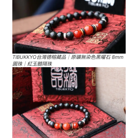
TIBUKKYO台灣德榕藏品｜原礦無染色黑曜石 8mm
圓珠｜紅玉髓隔珠