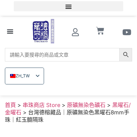
會員登入/會員註冊
文玩知識
串珠商店 Store
南紅瑪瑙
菩提子
木珠類
原礦無染色礦石
關於德榕
ZH_TW
EN
JA
首頁
>
串珠商店 Store
>
原礦無染色礦石
>
黑曜石/
TH
金曜石
> 台灣德榕藏品｜原礦無染色黑曜石8mm手
VI
珠｜紅玉髓隔珠