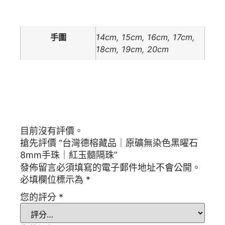
額外資訊
手圍
14cm, 15cm, 16cm, 17cm,
18cm, 19cm, 20cm
商品評價
目前沒有評價。
搶先評價 “台灣德榕藏品｜原礦無染色黑曜石
8mm手珠｜紅玉髓隔珠”
發佈留言必須填寫的電子郵件地址不會公開。
必填欄位標示為
*
您的評分
*