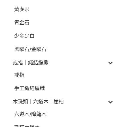
黃虎眼
青金石
少金少白
黑曜石/金曜石
戒指｜繩結編織
戒指
手工繩結編織
木珠類｜六道木｜崖柏
六道木/降龍木