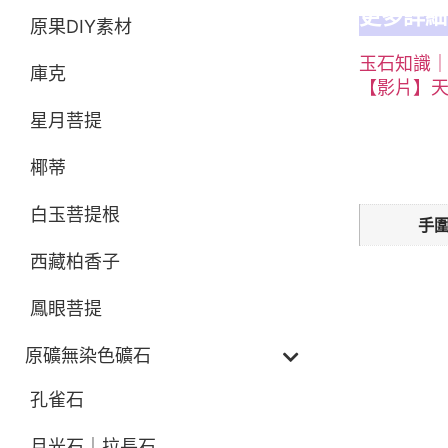
更多詳細
原果DIY素材
玉石知識
庫克
【影片】
星月菩提
額外資訊
椰蒂
白玉菩提根
手
西藏柏香子
鳳眼菩提
原礦無染色礦石
孔雀石
月光石｜拉長石