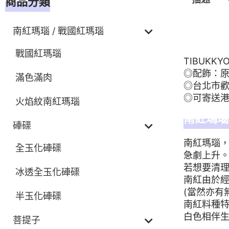
商品分類
南紅瑪瑙 / 戰國紅瑪瑙
描述
戰國紅瑪瑙
TIBUK
◎配飾：
滿色滿肉
◎台北市歡
◎可寄送港
火焰紋南紅瑪瑙
南紅瑪瑙
硨磲
南紅瑪瑙
全玉化硨磲
急劇上升
若想要清
冰透全玉化硨磲
南紅由於
(當然亦有
半玉化硨磲
南紅料種
白色相伴
菩提子