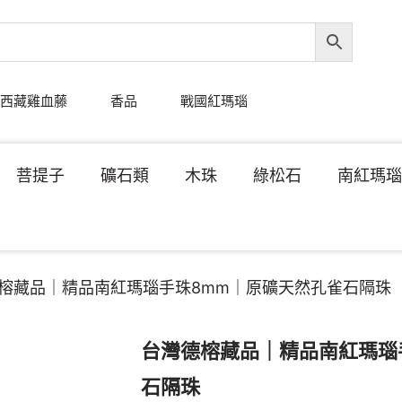
西藏雞血藤
香品
戰國紅瑪瑙
菩提子
礦石類
木珠
綠松石
南紅瑪
德榕藏品｜精品南紅瑪瑙手珠8mm｜原礦天然孔雀石隔珠
台灣德榕藏品｜精品南紅瑪瑙
石隔珠