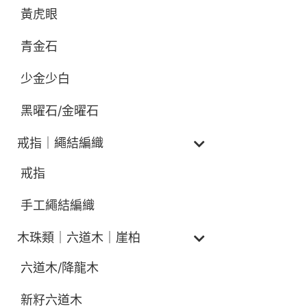
黃虎眼
青金石
少金少白
黑曜石/金曜石
戒指｜繩結編織
戒指
手工繩結編織
木珠類｜六道木｜崖柏
六道木/降龍木
新籽六道木