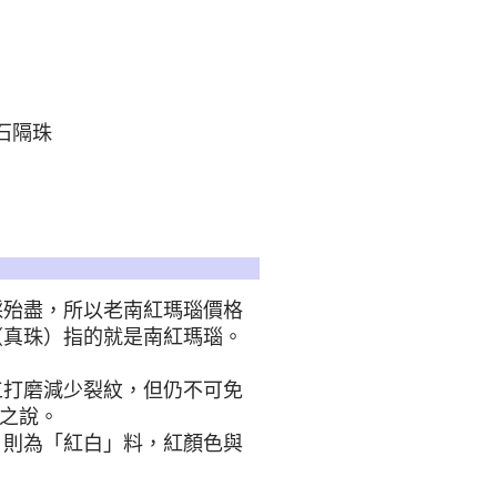
石隔珠
採殆盡，所以老南紅瑪瑙價格
（真珠）指的就是南紅瑪瑙。
工打磨減少裂紋，但仍不可免
」之說。
，則為「紅白」料，紅顏色與