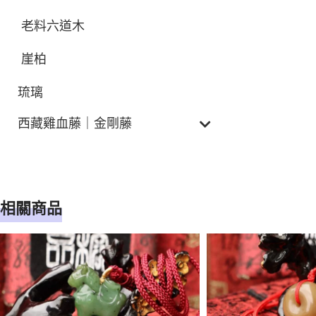
老料六道木
崖柏
琉璃
西藏雞血藤｜金剛藤
相關商品