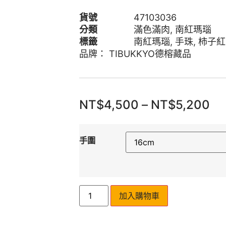
貨號
47103036
分類
滿色滿肉
,
南紅瑪瑙
標籤
南紅瑪瑙
,
手珠
,
柿子紅
品牌：
TIBUKKYO德榕藏品
NT$
4,500
–
NT$
5,200
手圍
加入購物車