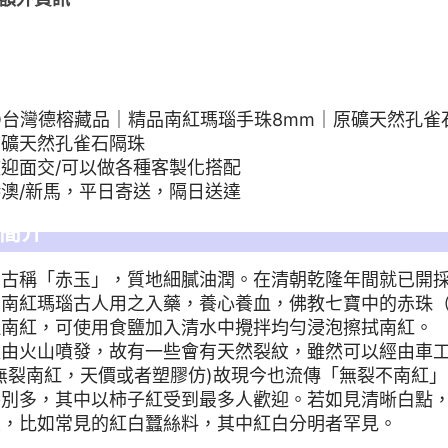
KYO台灣德榕藏品｜精品南紅瑪瑙手珠8mm｜原礦天然孔雀
原礦天然孔雀石隔珠
迎面交/可以做各種客製化搭配
澳/新馬，平日寄送，隔日送達
簡介
，古稱「赤玉」，質地細膩油潤。在清朝乾隆年間就已開
。南紅瑪瑙古人用之入藥，養心養血，佛教七寶中的赤珠
理南紅，可使用食鹽加入清水中攪拌均勻浸泡擦拭南紅。
經由火山噴發，故有一些會有天然裂紋，雖然可以經由車
無裂南紅，天價或者塑膠仿)故現今也流傳「無裂不南紅
特別多，其中以柿子紅受到最多人歡迎。若如見清晰白點
生，比如常見的紅白蠶絲料，其中紅白分明者罕見。