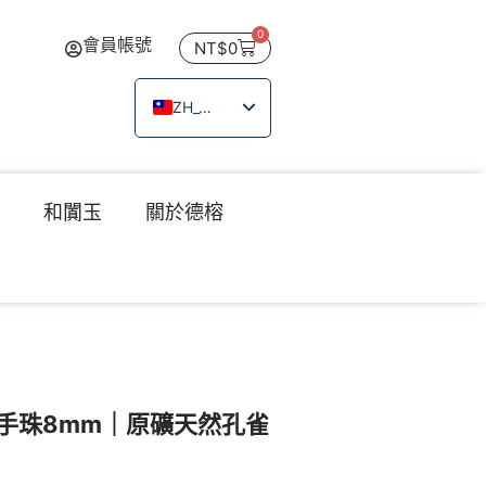
0
會員帳號
NT$
0
ZH_TW
EN
JA
瑙
和闐玉
關於德榕
TH
VI
手珠8mm｜原礦天然孔雀