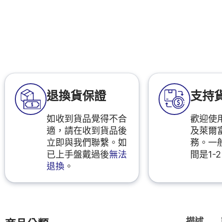
退換貨保證
支持
如收到貨品覺得不合
歡迎使用
適，請在收到貨品後
及萊爾
立即與我們聯繫。如
務。一
已上手盤戴過後
無法
間是1-
退換
。
描述