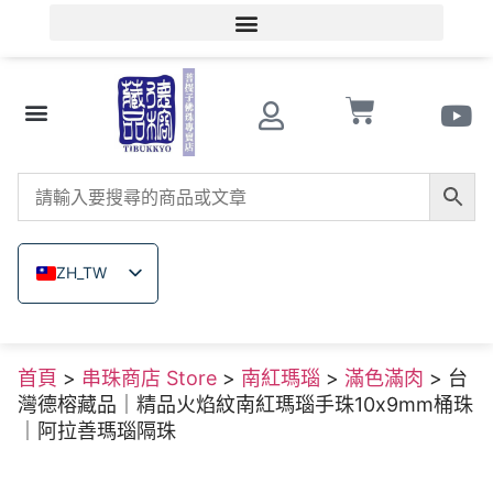
會員登入/會員註冊
文玩知識
串珠商店 Store
南紅瑪瑙
菩提子
木珠類
原礦無染色礦石
關於德榕
ZH_TW
EN
JA
首頁
>
串珠商店 Store
>
南紅瑪瑙
>
滿色滿肉
> 台
TH
灣德榕藏品｜精品火焰紋南紅瑪瑙手珠10x9mm桶珠
VI
｜阿拉善瑪瑙隔珠