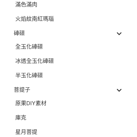
滿色滿肉
火焰紋南紅瑪瑙
硨磲
全玉化硨磲
冰透全玉化硨磲
半玉化硨磲
菩提子
原果DIY素材
庫克
星月菩提