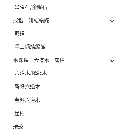
黑曜石/金曜石
戒指｜繩結編織
戒指
手工繩結編織
木珠類｜六道木｜崖柏
六道木/降龍木
新籽六道木
老料六道木
崖柏
琉璃