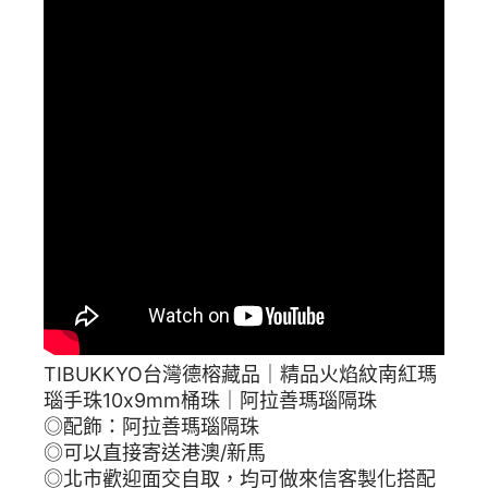
TIBUKKYO台灣德榕藏品｜精品火焰紋南紅瑪
瑙手珠10x9mm桶珠｜阿拉善瑪瑙隔珠
◎配飾：阿拉善瑪瑙隔珠
◎可以直接寄送港澳/新馬
◎北市歡迎面交自取，均可做來信客製化搭配