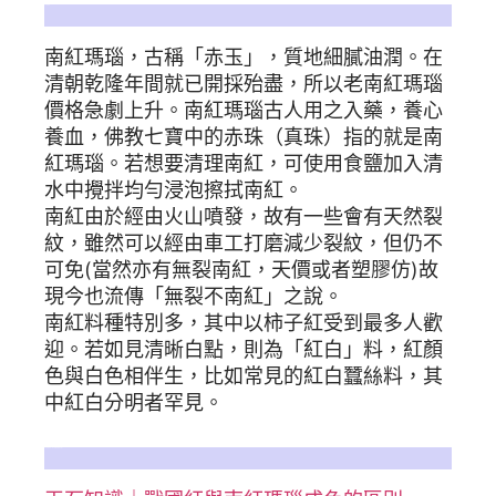
南紅瑪瑙簡介
南紅瑪瑙，古稱「赤玉」，質地細膩油潤。在
清朝乾隆年間就已開採殆盡，所以老南紅瑪瑙
價格急劇上升。南紅瑪瑙古人用之入藥，養心
養血，佛教七寶中的赤珠（真珠）指的就是南
紅瑪瑙。若想要清理南紅，可使用食鹽加入清
水中攪拌均勻浸泡擦拭南紅。
南紅由於經由火山噴發，故有一些會有天然裂
紋，雖然可以經由車工打磨減少裂紋，但仍不
可免(當然亦有無裂南紅，天價或者塑膠仿)故
現今也流傳「無裂不南紅」之說。
南紅料種特別多，其中以柿子紅受到最多人歡
迎。若如見清晰白點，則為「紅白」料，紅顏
色與白色相伴生，比如常見的紅白蠶絲料，其
中紅白分明者罕見。
更多詳細情形，南紅瑪瑙相關文章參考：