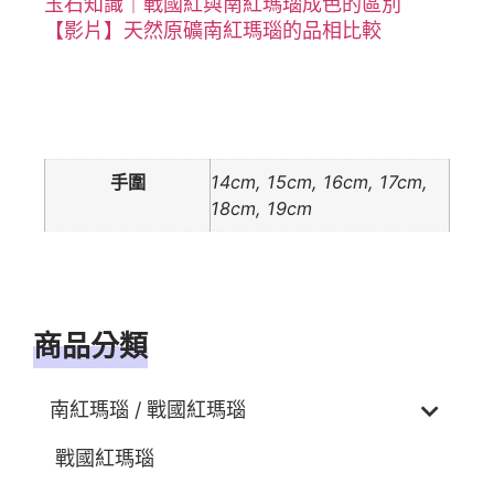
玉石知識｜戰國紅與南紅瑪瑙成色的區別
【影片】天然原礦南紅瑪瑙的品相比較
額外資訊
手圍
14cm, 15cm, 16cm, 17cm,
18cm, 19cm
商品分類
南紅瑪瑙 / 戰國紅瑪瑙
戰國紅瑪瑙