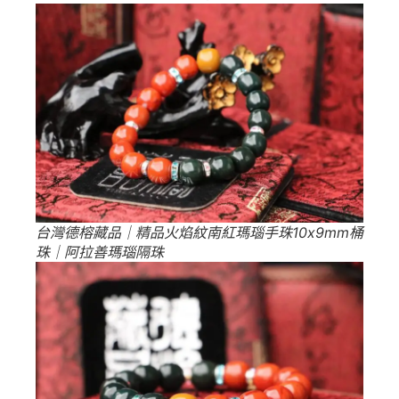
台灣德榕藏品｜精品火焰紋南紅瑪瑙手珠10x9mm桶
珠｜阿拉善瑪瑙隔珠