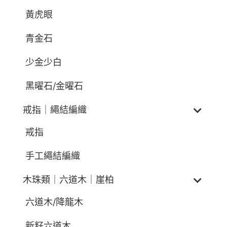
黃虎眼
青金石
少金少白
黑曜石/金曜石
戒指｜繩結編織
戒指
手工繩結編織
木珠類｜六道木｜崖柏
六道木/降龍木
新籽六道木