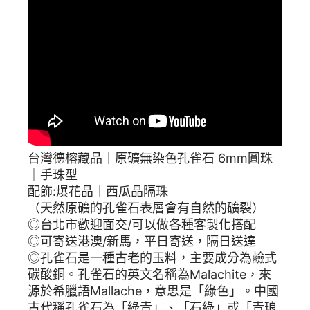
台灣德榕藏品｜原礦無染色孔雀石 6mm圓珠
｜手珠型
配飾:爆花晶｜西瓜晶隔珠
（天然原礦的孔雀石表層會有自然的礦裂）
◎台北市歡迎面交/可以做各種客製化搭配
◎可寄送港澳/新馬，平日寄送，隔日送達
◎孔雀石是一種古老的玉料，主要成分為鹼式
碳酸銅。孔雀石的英文名稱為Malachite，來
源於希臘語Mallache，意思是「綠色」。中國
古代稱孔雀石為「綠青」、「石綠」或「青琅