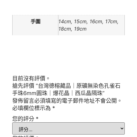
額外資訊
手圍
14cm, 15cm, 16cm, 17cm,
18cm, 19cm
商品評價
目前沒有評價。
搶先評價 “台灣德榕藏品｜原礦無染色孔雀石
手珠6mm圓珠｜爆花晶｜西瓜晶隔珠”
發佈留言必須填寫的電子郵件地址不會公開。
必填欄位標示為
*
您的評分
*