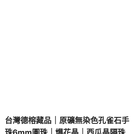
台灣德榕藏品｜原礦無染色孔雀石手
珠6mm圓珠｜爆花晶｜西瓜晶隔珠