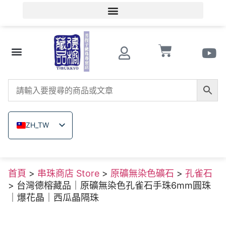
會員登入/會員註冊
文玩知識
串珠商店 Store
南紅瑪瑙
菩提子
木珠類
原礦無染色礦石
關於德榕
ZH_TW
EN
JA
首頁
>
串珠商店 Store
>
原礦無染色礦石
>
孔雀石
TH
> 台灣德榕藏品｜原礦無染色孔雀石手珠6mm圓珠
VI
｜爆花晶｜西瓜晶隔珠