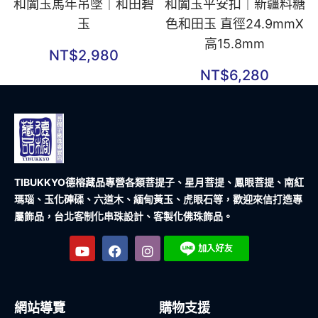
和闐玉馬年吊墜｜和田碧
和闐玉平安扣｜新疆料糖
玉
色和田玉 直徑24.9mmX
高15.8mm
NT$
2,980
NT$
6,280
TIBUKKYO德榕藏品
專營各類菩提子、星月菩提、鳳眼菩提、南紅
瑪瑙、玉化硨磲、六道木、緬甸黃玉、虎眼石等，歡迎來信打造專
屬飾品，台北客制化串珠設計、客製化佛珠飾品。
網站導覽
購物支援