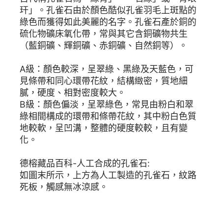
玕」。孔雀石由於顏色酷似孔雀羽毛上斑點的
綠色而獲得如此美麗的名字。孔雀石產於銅的
硫化物礦床氧化帶，常與其它含銅礦物共生
（藍銅礦、輝銅礦、赤銅礦、自然銅等）。
A級：顏色較深，呈翠綠、黑綠及天藍色，可
見條帶和同心環帶花紋，結構緻密，質地細
膩，硬度、相對密度較大。
B級：顏色偏淡，呈翠綠色，常見由粉白和翠
綠相間構成的環帶和條帶花紋，其中粉白色質
地較軟，呈凹溝，整體的硬度較較，且有變
化。
德榕藏品百科-人工合成的孔雀石:
如圖末所示，上方為人工製造的孔雀石，紋路
死板，觸感無冰涼感。