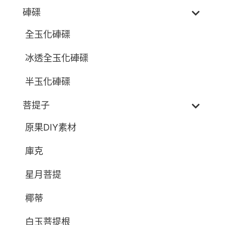
硨磲
全玉化硨磲
冰透全玉化硨磲
半玉化硨磲
菩提子
原果DIY素材
庫克
星月菩提
椰蒂
白玉菩提根