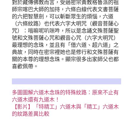
對於藏傳佛教而言，受過密宗黃教格魯派的祖
師宗喀巴大師的加持，六條白線代表文書菩薩
的六把智慧劍，可以斬斷眾生的煩惱，六道
（六條紋路）也代表六字大明咒（觀音菩薩心
咒）：嗡嘛呢叭咪吽，所以是念誦文殊菩薩聖
號和文殊菩薩心咒和觀音心咒（六字大明咒）
最理想的念珠，並且有「借六道、超六道」之
典故，同時在密宗裡她也是修行和文殊菩薩有
關的本尊的理想念珠。顯宗很多出家師父也都
喜歡佩帶。
更多詳細情形，六道木相關文章參考：
多圖圖解六道木念珠的特殊紋路：原來不止有
六道木還有九道木！
【影片】「特精工」六道木與「精工」六道木
的紋路差異比較