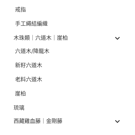
戒指
手工繩結編織
木珠類｜六道木｜崖柏
六道木/降龍木
新籽六道木
老料六道木
崖柏
琉璃
西藏雞血藤｜金剛藤