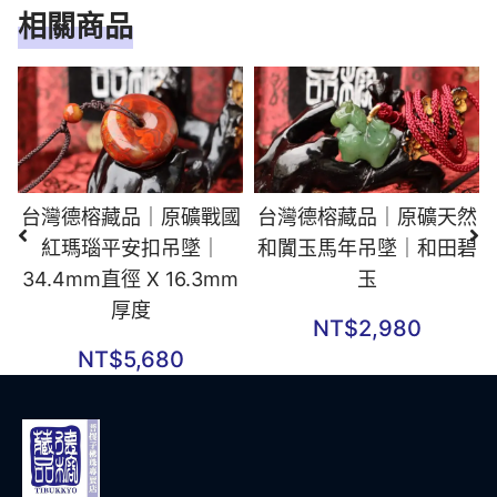
相關商品
台灣德榕藏品｜原礦戰國
台灣德榕藏品｜原礦天然
紅瑪瑙平安扣吊墜｜
和闐玉馬年吊墜｜和田碧
34.4mm直徑 X 16.3mm
玉
厚度
NT$
2,980
NT$
5,680