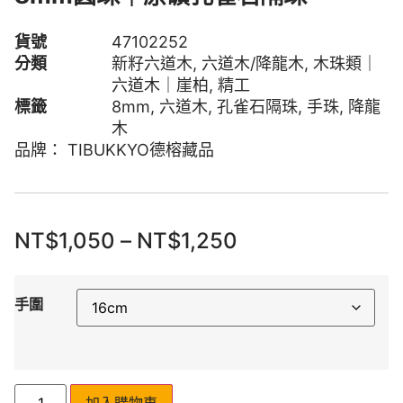
貨號
47102252
分類
新籽六道木
,
六道木/降龍木
,
木珠類｜
六道木｜崖柏
,
精工
標籤
8mm
,
六道木
,
孔雀石隔珠
,
手珠
,
降龍
木
品牌：
TIBUKKYO德榕藏品
NT$
1,050
–
NT$
1,250
手圍
加入購物車