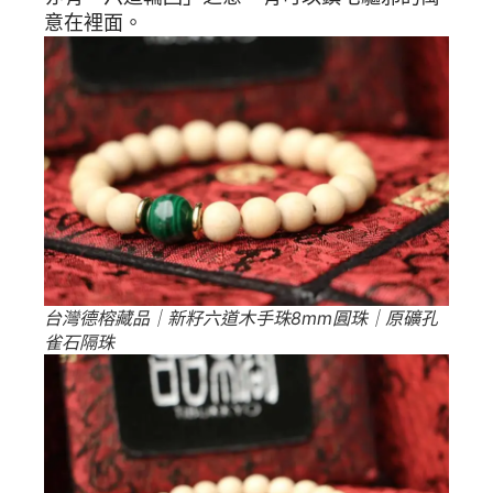
意在裡面。
台灣德榕藏品｜新籽六道木手珠8mm圓珠｜原礦孔
雀石隔珠