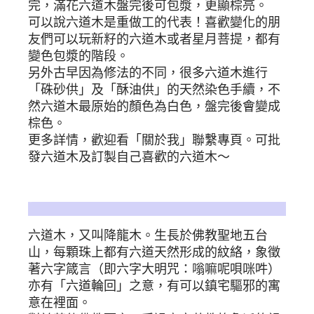
完，滿花六道木盤完後可包漿，更顯棕亮。
可以說六道木是重做工的代表！喜歡變化的朋
友們可以玩新籽的六道木或者星月菩提，都有
變色包漿的階段。
另外古早因為修法的不同，很多六道木進行
「硃砂供」及「酥油供」的天然染色手續，不
然六道木最原始的顏色為白色，盤完後會變成
棕色。
更多詳情，歡迎看「關於我」聯繫專頁。可批
發六道木及訂製自己喜歡的六道木～
六道木佛意：
六道木，又叫降龍木。生長於佛教聖地五台
山，每顆珠上都有六道天然形成的紋絡，象徵
著六字箴言（即六字大明咒：嗡嘛呢唄咪吽）
亦有「六道輪回」之意，有可以鎮宅驅邪的寓
意在裡面。