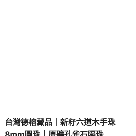
台灣德榕藏品｜新籽六道木手珠
8mm圓珠｜原礦孔雀石隔珠