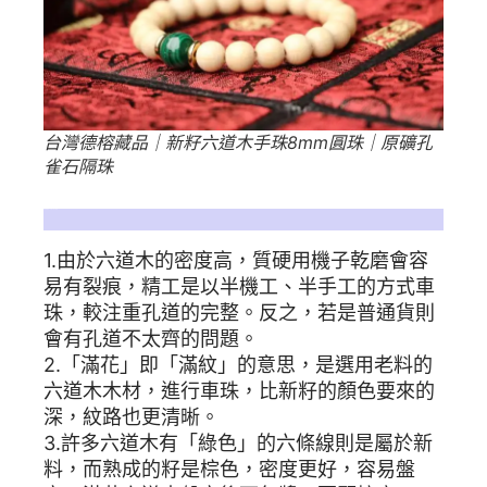
台灣德榕藏品｜新籽六道木手珠8mm圓珠｜原礦孔
雀石隔珠
德榕藏品對於六道木的工法要求：
1.由於六道木的密度高，質硬用機子乾磨會容
易有裂痕，精工是以半機工、半手工的方式車
珠，較注重孔道的完整。反之，若是普通貨則
會有孔道不太齊的問題。
2.「滿花」即「滿紋」的意思，是選用老料的
六道木木材，進行車珠，比新籽的顏色要來的
深，紋路也更清晰。
3.許多六道木有「綠色」的六條線則是屬於新
料，而熟成的籽是棕色，密度更好，容易盤