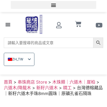
會員登入/會員註冊
文玩知識
串珠商店 Store
南紅瑪瑙
菩提子
木珠類
原礦無染色礦石
關於德榕
ZH_TW
EN
JA
首頁
>
串珠商店 Store
>
木珠類｜六道木｜崖柏
>
TH
六道木/降龍木
>
新籽六道木
>
精工
> 台灣德榕藏品
VI
｜新籽六道木手珠8mm圓珠｜原礦孔雀石隔珠