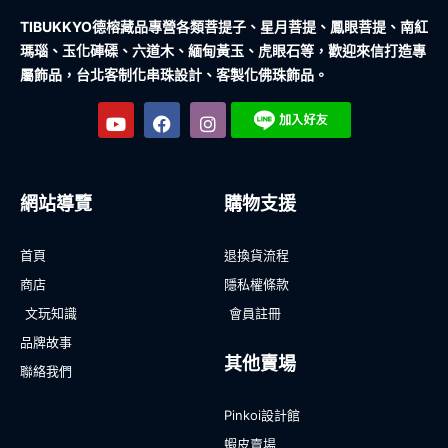
TIBUKKYO德榕藏品
專營各類菩提子、星月菩提、鳳眼菩提、南紅
瑪瑙、玉化硨磲、六道木、緬甸黃玉、虎眼石等，歡迎來信打造專
屬飾品，台北客制化串珠設計、客製化佛珠飾品。
網站導覽
購物支援
首頁
退換貨流程
商店
隱私權條款
文玩知識
會員註冊
品牌故事
其他賣場
聯絡我們
Pinkoi設計館
蝦皮賣場