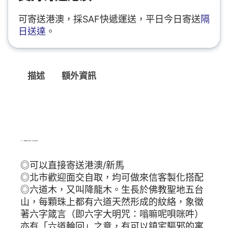
可寄送港澳，採SAF快遞運送，平日今日寄送
隔
日送達
。
描述
額外資訊
描述
TIBUKKYO台灣德榕藏品｜新籽六道木手珠8mm圓珠｜原礦孔雀石隔珠
◎可以直接寄送港澳/新馬
◎北市歡迎面交自取，均可做來信客製化搭配
◎六道木，又叫降龍木。生長於佛教聖地五台
山，每顆珠上都有六道天然形成的紋絡，象徵
著六字箴言（即六字大明咒：嗡嘛呢唄咪吽）
亦有「六道輪回」之意，有可以鎮宅驅邪的寓