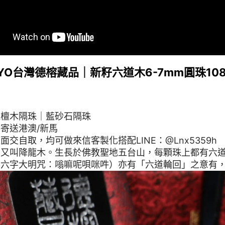
KKYO台灣德榕藏品｜新籽六道木6-7mm圓珠1
紅檀木隔珠｜藍砂石隔珠
寄送港澳/新馬
面交自取，均可做來信客製化搭配LINE：@Lnx5359h
，又叫降龍木。生長於佛教聖地五台山，每顆珠上都有六
即六字大明咒：嗡嘛呢唄咪吽）亦有「六道輪回」之意有