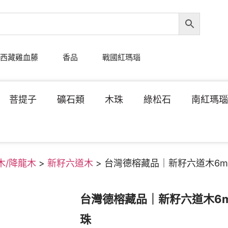
西藏雞血藤
香品
戰國紅瑪瑙
菩提子
礦石類
木珠
綠松石
南紅瑪
木/降龍木
>
新籽六道木
> 台灣德榕藏品｜新籽六道木6m
台灣德榕藏品｜新籽六道木6m
珠