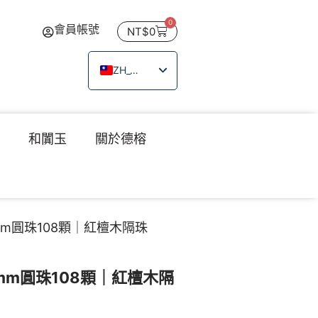
0
會員帳號
NT$
0
ZH_TW
EN
JA
瑙
和闐玉
關於德榕
TH
VI
m圓珠108顆｜紅檀木隔珠
m圓珠108顆｜紅檀木隔