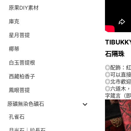
原果DIY素材
庫克
星月菩提
TIBU
椰蒂
石隔珠
白玉菩提根
◎配飾：
◎可以直接
西藏柏香子
◎北市歡迎
◎六道木
鳳眼菩提
字箴言（
原礦無染色礦石
孔雀石
月光石｜拉長石