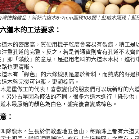
YO台灣德榕藏品｜新籽六道木6-7mm圓珠108顆｜紅檀木隔珠｜藍
六道木的工法要求：
六道木的密度高，質硬用機子乾磨會容易有裂痕，精工是
較注重孔道的完整。反之，若是普通貨則會有孔道不太齊
花」即「滿紋」的意思，是選用老料的六道木木材，進行
紋路也更清晰。
六道木有「綠色」的六條線則是屬於新料，而熟成的籽是
六道木盤完後可包漿，更顯棕亮。
道木是重做工的代表！喜歡變化的朋友們可以玩新籽的六
段。另外古早因為修法的不同，很多六道木進行「硃砂供
六道木最原始的顏色為白色，盤完後會變成棕色。
意：
又叫降龍木。生長於佛教聖地五台山，每顆珠上都有六道
六字大明咒：嗡嘛呢唄咪吽）亦有「六道輪回」之意有，