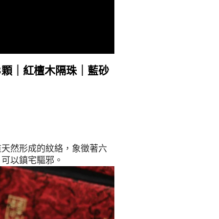
08顆｜紅檀木隔珠｜藍砂
道天然形成的紋絡，象徵著六
，可以鎮宅驅邪。