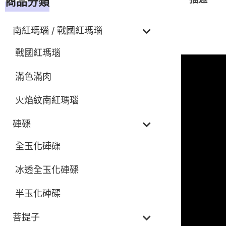
商品分類
南紅瑪瑙 / 戰國紅瑪瑙
描述
戰國紅瑪瑙
滿色滿肉
火焰紋南紅瑪瑙
硨磲
全玉化硨磲
冰透全玉化硨磲
半玉化硨磲
菩提子