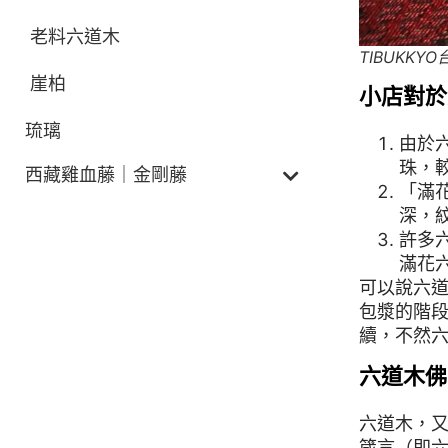
老料六道木
TIBUKK
崖柏
小店對於
琉璃
由於
珠，
西藏雞血藤｜金剛藤
「滿
深，
許多
滿花
可以說六
包漿的階
續，不然
六道木佛
六道木，
箴言（即