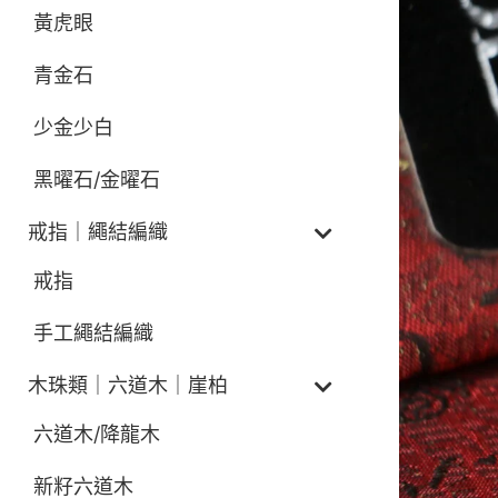
黃虎眼
青金石
少金少白
黑曜石/金曜石
戒指｜繩結編織
戒指
手工繩結編織
木珠類｜六道木｜崖柏
六道木/降龍木
新籽六道木