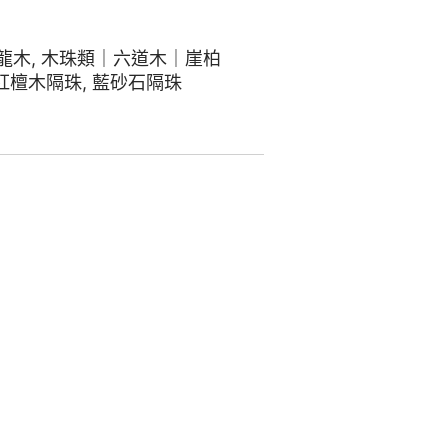
龍木
,
木珠類｜六道木｜崖柏
紅檀木隔珠
,
藍砂石隔珠