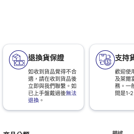
退換貨保證
支持
如收到貨品覺得不合
歡迎使用
適，請在收到貨品後
及萊爾
立即與我們聯繫。如
務。一
已上手盤戴過後
無法
間是1-
退換
。
描述