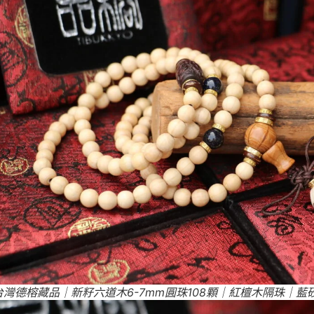
YO台灣德榕藏品｜新籽六道木6-7mm圓珠108顆｜紅檀木隔珠｜藍