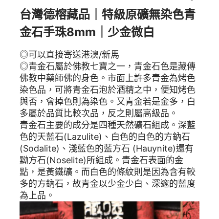
台灣德榕藏品｜特級原礦無染色青
金石手珠8mm｜少金微白
◎可以直接寄送港澳/新馬
◎青金石屬於佛教七寶之一，青金石色是藏傳
佛教中藥師佛的身色。市面上許多青金為烤色
染色品，可將青金石泡於酒精之中，便知烤色
與否，會掉色則為染色。又青金若是金多，白
多屬於品質比較次品，反之則屬高級品。
青金石主要的成分是四種天然礦石組成。深藍
色的天藍石(Lazulite)、白色的白色的方鈉石
(Sodalite)、淺藍色的藍方石 (Hauynite)還有
黝方石(Noselite)所組成。青金石表面的金
點，是黃鐵礦。而白色的條紋則是因為含有較
多的方鈉石，故青金以少金少白、深邃的藍度
為上品。