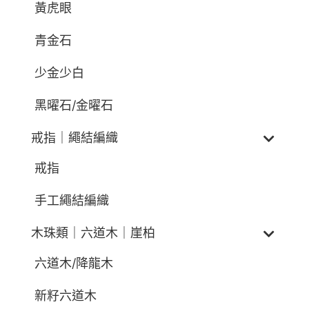
黃虎眼
青金石
少金少白
黑曜石/金曜石
戒指｜繩結編織
戒指
手工繩結編織
木珠類｜六道木｜崖柏
六道木/降龍木
新籽六道木