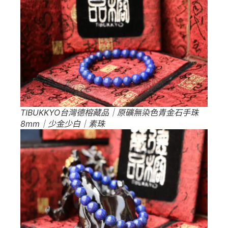
TIBUKKYO台灣德榕藏品｜原礦無染色青金石手珠
8mm｜少金少白｜素珠