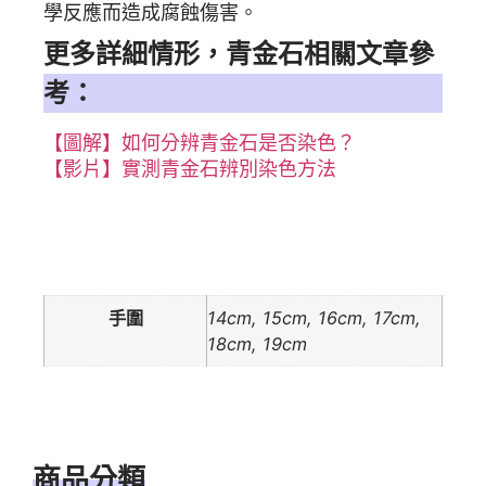
學反應而造成腐蝕傷害。
更多詳細情形，青金石相關文章參
考：
【圖解】如何分辨青金石是否染色？
【影片】實測青金石辨別染色方法
額外資訊
手圍
14cm, 15cm, 16cm, 17cm,
18cm, 19cm
商品分類