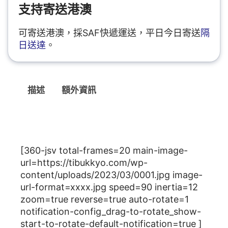
支持寄送港澳
可寄送港澳，採SAF快遞運送，平日今日寄送
隔
日送達
。
描述
額外資訊
描述
[360-jsv total-frames=20 main-image-
url=https://tibukkyo.com/wp-
content/uploads/2023/03/0001.jpg image-
url-format=xxxx.jpg speed=90 inertia=12
zoom=true reverse=true auto-rotate=1
notification-config_drag-to-rotate_show-
start-to-rotate-default-notification=true ]