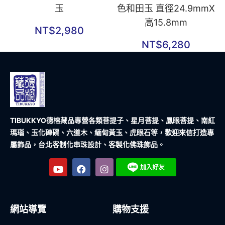
玉
色和田玉 直徑24.9mmX
高15.8mm
NT$
2,980
NT$
6,280
TIBUKKYO德榕藏品
專營各類菩提子、星月菩提、鳳眼菩提、南紅
瑪瑙、玉化硨磲、六道木、緬甸黃玉、虎眼石等，歡迎來信打造專
屬飾品，台北客制化串珠設計、客製化佛珠飾品。
網站導覽
購物支援