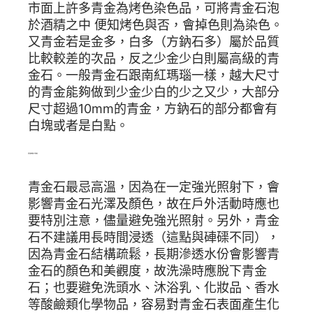
市面上許多青金為烤色染色品，可將青金石泡
於酒精之中 便知烤色與否，會掉色則為染色。
又青金若是金多，白多（方鈉石多）屬於品質
比較較差的次品，反之少金少白則屬高級的青
金石。一般青金石跟南紅瑪瑙一樣，越大尺寸
的青金能夠做到少金少白的少之又少，大部分
尺寸超過10mm的青金，方鈉石的部分都會有
白塊或者是白點。
青金石該如何保養？有什麼禁忌
青金石最忌高溫，因為在一定強光照射下，會
影響青金石光澤及顏色，故在戶外活動時應也
要特別注意，儘量避免強光照射。另外，青金
石不建議用長時間浸透（這點與硨磲不同），
因為青金石結構疏鬆，長期滲透水份會影響青
金石的顏色和美觀度，故洗澡時應脫下青金
石；也要避免洗頭水、沐浴乳、化妝品、香水
等酸鹼類化學物品，容易對青金石表面產生化