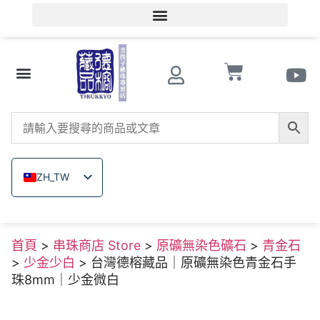
會員登入/會員註冊
文玩知識
串珠商店 Store
南紅瑪瑙
菩提子
木珠類
原礦無染色礦石
關於德榕
ZH_TW
EN
JA
首頁
>
串珠商店 Store
>
原礦無染色礦石
>
青金石
TH
>
少金少白
> 台灣德榕藏品｜原礦無染色青金石手
VI
珠8mm｜少金微白