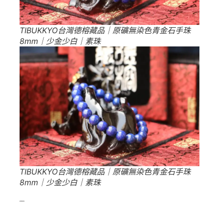
TIBUKKYO台灣德榕藏品｜原礦無染色青金石手珠
8mm｜少金少白｜素珠
TIBUKKYO台灣德榕藏品｜原礦無染色青金石手珠
8mm｜少金少白｜素珠
如何分辨染色的青金石？