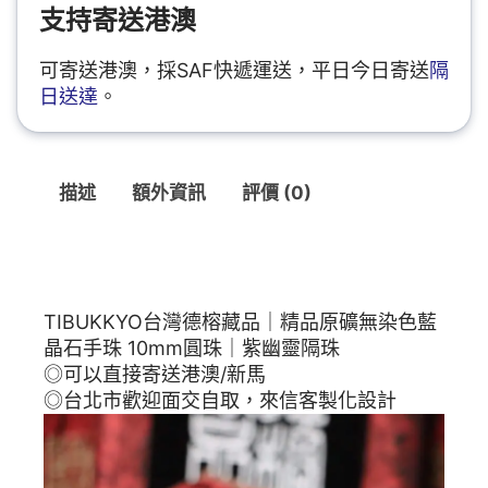
支持寄送港澳
可寄送港澳，採SAF快遞運送，平日今日寄送
隔
日送達
。
描述
額外資訊
評價 (0)
描述
TIBUKKYO台灣德榕藏品｜精品原礦無染色藍
晶石手珠 10mm圓珠｜紫幽靈隔珠
◎可以直接寄送港澳/新馬
◎台北市歡迎面交自取，來信客製化設計