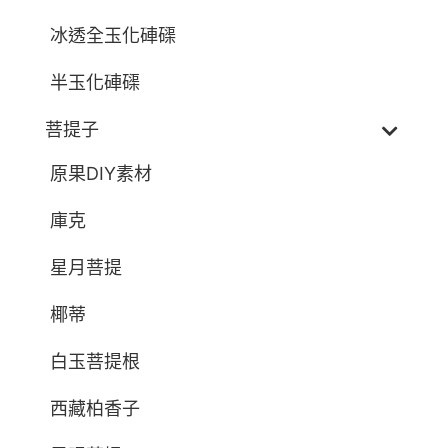
冰透全玉化硨磲
半玉化硨磲
菩提子
原果DIY素材
庫克
星月菩提
椰蒂
白玉菩提根
西藏柏香子