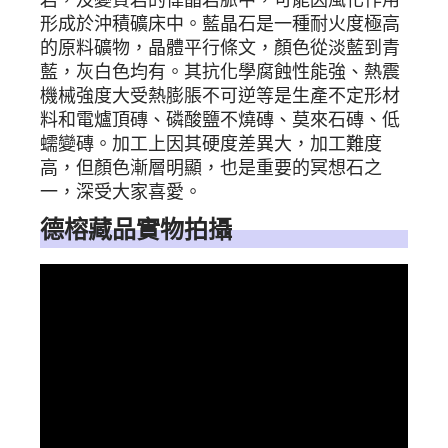
形成於沖積礦床中。藍晶石是一種耐火度極高
的原料礦物，晶體平行條文，顏色從淡藍到青
藍，灰白色均有。其抗化學腐蝕性能強、熱震
機械強度大受熱膨脹不可逆等是生產不定形材
料和電爐頂磚、磷酸鹽不燒磚、莫來石磚、低
蠕變磚。加工上因其硬度差異大，加工難度
高，但顏色漸層明顯，也是重要的冥想石之
一，深受大家喜愛。
德榕藏品實物拍攝