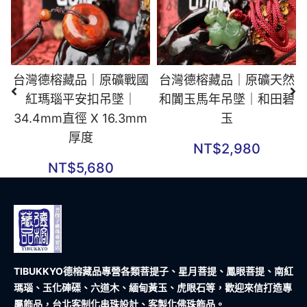
台灣德榕藏品｜原礦戰國
台灣德榕藏品｜原礦天然
紅瑪瑙平安扣吊墜｜
和闐玉馬年吊墜｜和田碧
34.4mm直徑 X 16.3mm
玉
厚度
NT$
2,980
NT$
5,680
TIBUKKYO德榕藏品
專營各類菩提子、星月菩提、鳳眼菩提、南紅
瑪瑙、玉化硨磲、六道木、緬甸黃玉、虎眼石等，歡迎來信打造專
屬飾品，台北客制化串珠設計、客製化佛珠飾品。