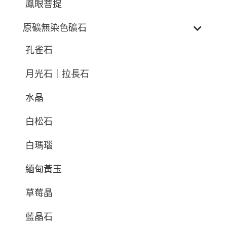
鳳眼菩提
原礦無染色礦石
孔雀石
月光石｜拉長石
水晶
白松石
白瑪瑙
緬甸黃玉
草莓晶
藍晶石