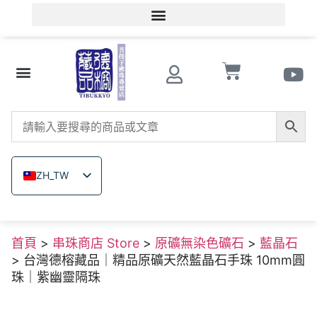
會員登入/會員註冊
文玩知識
串珠商店 Store
南紅瑪瑙
菩提子
木珠類
原礦無染色礦石
關於德榕
ZH_TW
EN
JA
首頁
>
串珠商店 Store
>
原礦無染色礦石
>
藍晶石
TH
> 台灣德榕藏品｜精品原礦天然藍晶石手珠 10mm圓
VI
珠｜紫幽靈隔珠