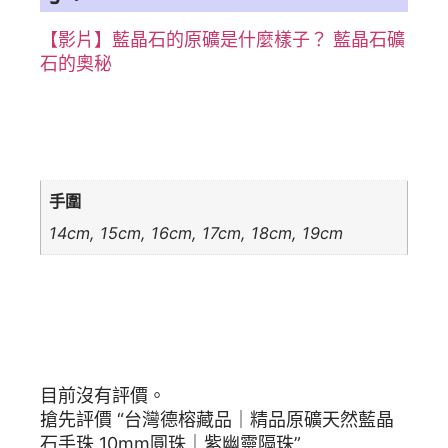
【影片】藍晶石的原礦是什麼樣子？ 藍晶石礦
石的奧秘
額外資訊
手圍
14cm, 15cm, 16cm, 17cm, 18cm, 19cm
商品評價
目前沒有評價。
搶先評價 “台灣德榕藏品｜精品原礦天然藍晶
石手珠 10mm圓珠｜紫幽靈隔珠”