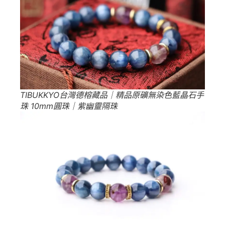
TIBUKKYO台灣德榕藏品｜精品原礦無染色藍晶石手
珠 10mm圓珠｜紫幽靈隔珠