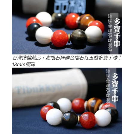
台灣德榕藏品｜虎眼石硨磲金曜石紅玉髓多寶手珠｜
18mm圓珠