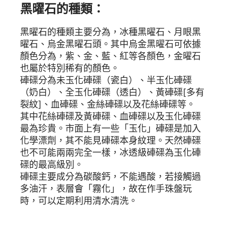
黑曜石的種類：
黑曜石的種類主要分為，冰種黑曜石、月眼黑
曜石、烏金黑曜石頭。其中烏金黑曜石可依據
顏色分為，紫、金、藍、紅等各顏色，金曜石
也屬於特別稀有的顏色。
硨磲分為未玉化硨磲（瓷白）、半玉化硨磲
（奶白）、全玉化硨磲（透白）、黃硨磲[多有
裂紋]、血硨磲、金絲硨磲以及花絲硨磲等。
其中花絲硨磲及黃硨磲、血硨磲以及玉化硨磲
最為珍貴。市面上有一些「玉化」硨磲是加入
化學漂劑，其不能見硨磲本身紋理。天然硨磲
也不可能兩兩完全一樣，冰透級硨磲為玉化硨
磲的最高級別。
硨磲主要成分為碳酸鈣，不能遇酸，若接觸過
多油汗，表層會「霧化」，故在作手珠盤玩
時，可以定期利用清水清洗。