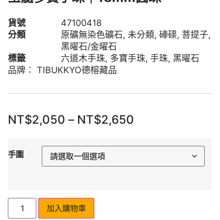
貨號
47100418
分類
原礦無染色礦石
,
未分類
,
硨磲
,
菩提子
,
黑曜石/金曜石
標籤
六道木手珠
,
多寶手珠
,
手珠
,
黑曜石
品牌：
TIBUKKYO德榕藏品
NT$
2,050
–
NT$
2,650
手圍
加入購物車