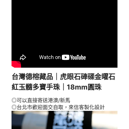
台灣德榕藏品｜虎眼石硨磲金曜石
紅玉髓多寶手珠｜18mm圓珠
◎可以直接寄送港澳/新馬
◎台北市歡迎面交自取，來信客製化設計