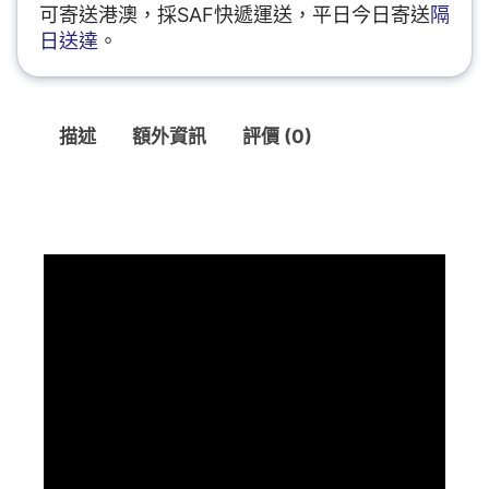
可寄送港澳，採SAF快遞運送，平日今日寄送
隔
日送達
。
描述
額外資訊
評價 (0)
描述