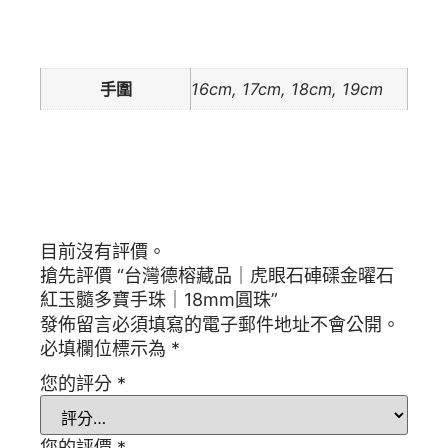
額外資訊
手圍
16cm, 17cm, 18cm, 19cm
商品評價
目前沒有評價。
搶先評價 “台灣德榕藏品｜虎眼石硨磲金曜石
紅玉髓多寶手珠｜18mm圓珠”
發佈留言必須填寫的電子郵件地址不會公開。
必填欄位標示為
*
您的評分
*
您的評價
*