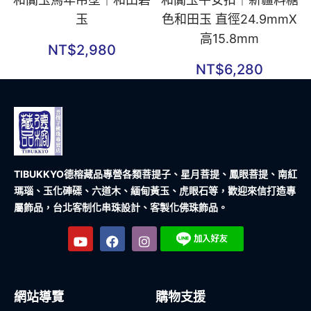
玉
色和田玉 直徑24.9mmX
高15.8mm
NT$
2,980
NT$
6,280
TIBUKKYO德榕藏品
專營各類菩提子、星月菩提、鳳眼菩提、南紅
瑪瑙、玉化硨磲、六道木、緬甸黃玉、虎眼石等，歡迎來信打造專
屬飾品，台北客制化串珠設計、客製化佛珠飾品。
網站導覽
購物支援