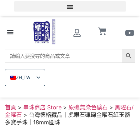
會員登入/會員註冊
文玩知識
串珠商店 Store
南紅瑪瑙
菩提子
木珠類
原礦無染色礦石
關於德榕
ZH_TW
EN
JA
首頁
>
串珠商店 Store
>
原礦無染色礦石
>
黑曜石/
TH
金曜石
> 台灣德榕藏品｜虎眼石硨磲金曜石紅玉髓
VI
多寶手珠｜18mm圓珠