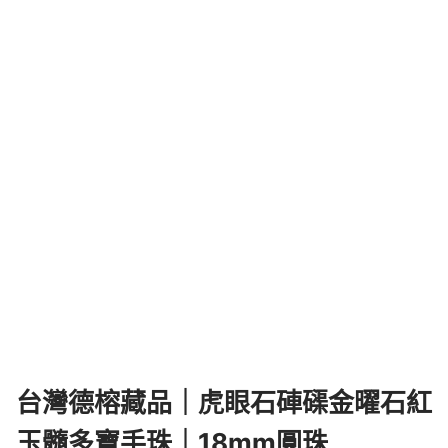
台灣德榕藏品｜虎眼石硨磲金曜石紅
玉髓多寶手珠｜18mm圓珠