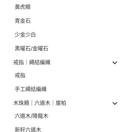
黃虎眼
青金石
少金少白
黑曜石/金曜石
戒指｜繩結編織
戒指
手工繩結編織
木珠類｜六道木｜崖柏
六道木/降龍木
新籽六道木