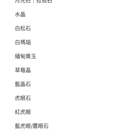
月光石｜拉長石
水晶
白松石
白瑪瑙
緬甸黃玉
草莓晶
藍晶石
虎眼石
紅虎眼
藍虎眼/鷹眼石