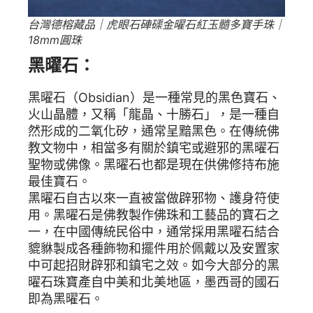
台灣德榕藏品｜虎眼石硨磲金曜石紅玉髓多寶手珠｜
18mm圓珠
黑曜石：
黑曜石（Obsidian）是一種常見的黑色寶石、
火山晶體，又稱「龍晶、十勝石」，是一種自
然形成的二氧化矽，通常呈黯黑色。在傳統佛
教文物中，相當多有關於鎮宅或避邪的黑曜石
聖物或佛像。黑曜石也都是現在供佛修持布施
最佳寶石。
黑曜石自古以來一直被當做辟邪物、護身符使
用。黑曜石是佛教製作佛珠和工藝品的寶石之
一，在中國傳統民俗中，通常採用黑曜石結合
貔貅製成各種飾物和擺件用於佩戴以及安置家
中可起招財辟邪和鎮宅之效。如今大部分的黑
曜石珠寶產自中美和北美地區，墨西哥的國石
即為黑曜石。